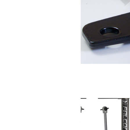
Attelage carré US
169.00
€
Ajouter au panier