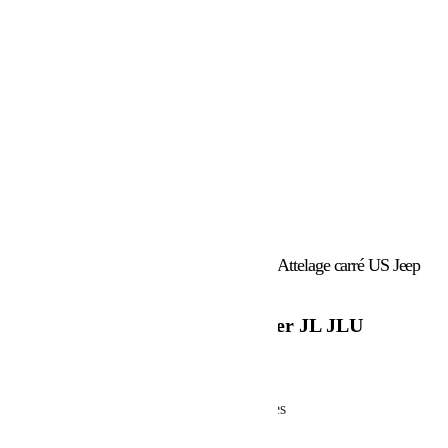
Accueil
/
Attelages et Traction
/
Attelages
/ Attelage carré US Jeep
Wrangler JL JLU
Attelage carré US Jeep Wrangler JL JLU
219.00
€
Attelage carré US pour Jeep JL 2 et 4 portes
En stock