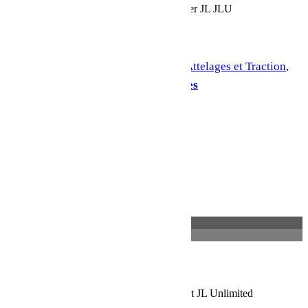
quantité de Attelage carré US Jeep Wrangler JL JLU
Ajouter au panier
UGS :
JH46
Catégories :
Attelages
,
Attelages et Traction
,
Smittybilt
Étiquette :
Jeep JK 2 portes
Partager:
Description
Informations complémentaires
Description
Attelage carré US pour Jeep Wrangler JL et JL Unlimited