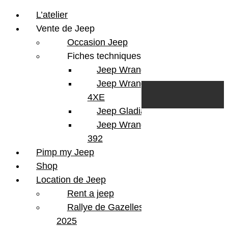
L’atelier
Vente de Jeep
Occasion Jeep
Fiches techniques
Jeep Wrangler JL
Skip to content
Search
Jeep Wrangler
0
Cart
4XE
Login/Register
Jeep Gladiator
Jeep Wrangler V8
392
Pimp my Jeep
Shop
Location de Jeep
Rent a jeep
Rallye de Gazelles
2025