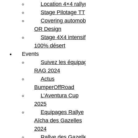
Location 4×4 rallye
Stage Pilotage TT
Covering automobile –
OR Design
Stage 4X4 intensif
100% désert
Events
Suivez les équipages
RAG 2024
Actus
BumperOffRoad
L’Aventura Cup
2025
Equipages Rallye
Aïcha des Gazelles
2024
Rallye des Gazelles