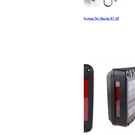
Jeep JK 2 Door 2.5 Inch Sport ST2 Suspension System No Shocks 07-18
Wrangler JK TeraFlex
2 104.16
€
Ajouter au panier