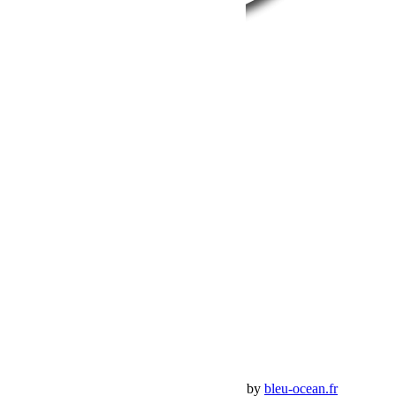
BumperOffroad
46, Chemin de la Petite Bastide
13770 – Venelles
(Aix en Provence)
Email:
contact@bumperoffroad.com
Tel:
+33 (0)4 42 54 26 75
Compte
Mon Compte
Détails de mon compte
Déconnexion
Mes commandes
Panier Shop Bumper
Premium Jeep Specialist - BumperOffroad by
bleu-ocean.fr