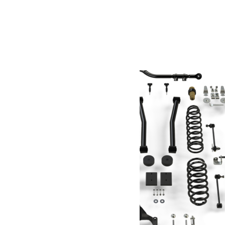
Barre de tir 2″ Smittybilt
89.00
€
Ajouter au panier
Produits similaires