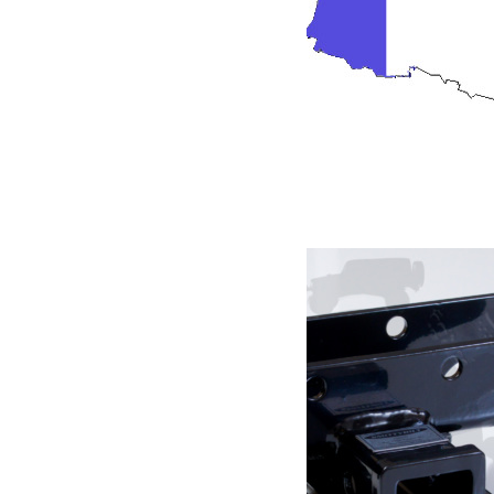
Feux arrières XLed à led Jeep JK
399.00
€
Ajouter au panier