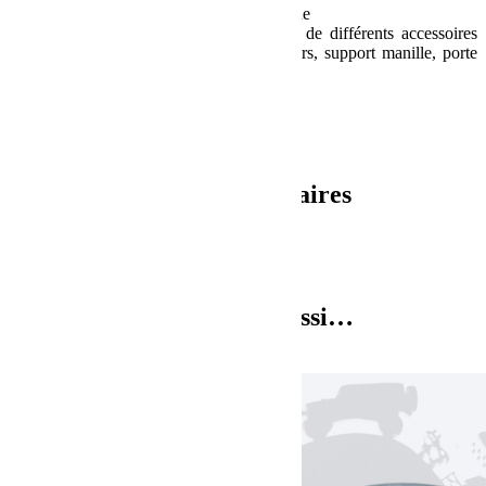
Nécessite une découpe du pare-choc origine
Système universel permettant l’utilisation de différents accessoires
tels que barre de tir de différentes hauteurs, support manille, porte
vélos, paniers…
Attelage vendu avec vis de fixation.
Non homologué Europe
Accessoires(s) vendu(s) séparément.
Informations complémentaires
Poids
6.5 kg
Dimensions
15 × 22 × 37 cm
Vous aimerez peut-être aussi…