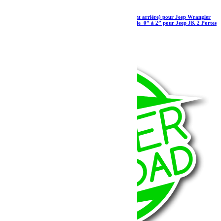
Amortisseurs Falcon Series 3.1 Piggyback (avant arrière) pour Jeep Wrangler
JK 2 portes 0-1.5”s 3.1 Piggyback – Rehausse de 0” à 2” pour Jeep JK 2 Portes
2 121.35
€
Ajouter au panier