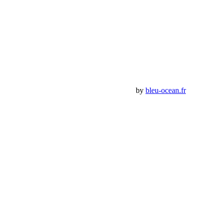
Compte
Mon Compte
Détails de mon compte
Déconnexion
Mes commandes
Panier Shop Bumper
Premium Jeep Specialist - BumperOffroad by
bleu-ocean.fr
Rechercher:
Request car price
Manille lyre
Name