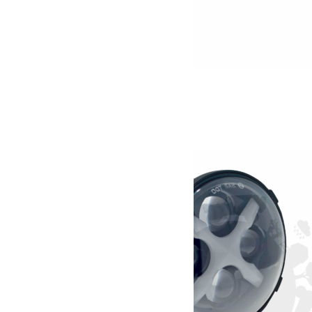
Clignotants à led Xled
99.00
€
Ajouter au panier