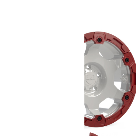
Attelage carré US Jeep Wrangler JL JLU
219.00
€
Ajouter au panier