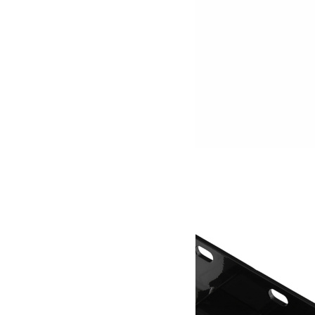
longues portées XLed XXX
199.00
€
Ajouter au panier