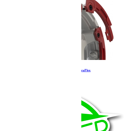
Kit de protection Nomad Split Rash – Rouge TeraFlex
57.39
€
Ajouter au panier