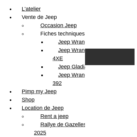
L’atelier
Vente de Jeep
Occasion Jeep
Fiches techniques
Jeep Wrangler JL
Skip to content
Search
Jeep Wrangler
0
Cart
4XE
Login/Register
Jeep Gladiator
Jeep Wrangler V8
392
Pimp my Jeep
Shop
Location de Jeep
Rent a jeep
Rallye de Gazelles
2025