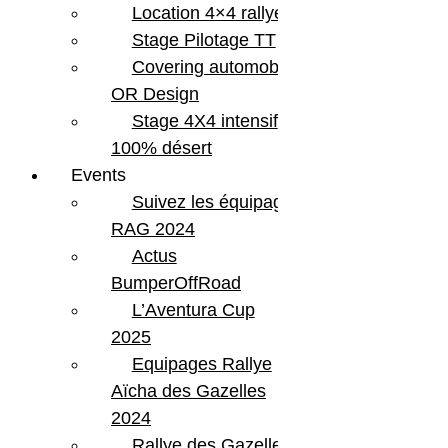
Location 4×4 rallye
Stage Pilotage TT
Covering automobile –
OR Design
Stage 4X4 intensif
100% désert
Events
Suivez les équipages
RAG 2024
Actus
BumperOffRoad
L’Aventura Cup
2025
Equipages Rallye
Aïcha des Gazelles
2024
Rallye des Gazelles