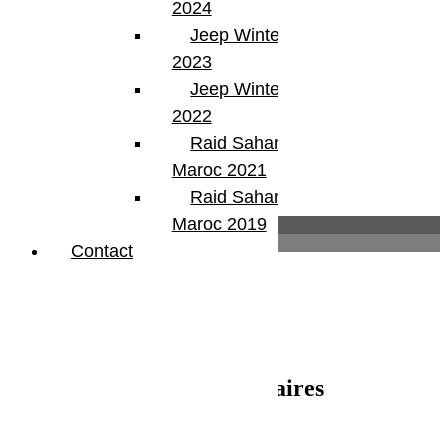
2024
YJ
Jeep Winter Tour
Partager:
2023
Jeep Winter Tour
2022
Raid Sahara Tour
Maroc 2021
Raid Sahara Tour
Maroc 2019
Description
Informations complémentaires
Contact
Description
Manille lyre
Diametre 20 mm
Informations complémentaires
Poids
1 kg