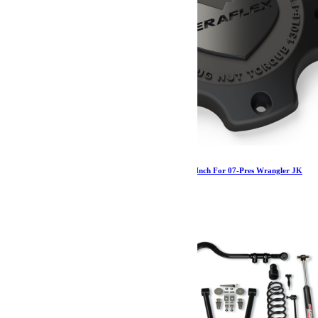
Jeep JK/JL/Gladiator Nomad Center Cap 5×5 Inch For 07-Pres Wrangler JK
JL/20-Pres Gladiator TeraFlex
40.00
€
Ajouter au panier