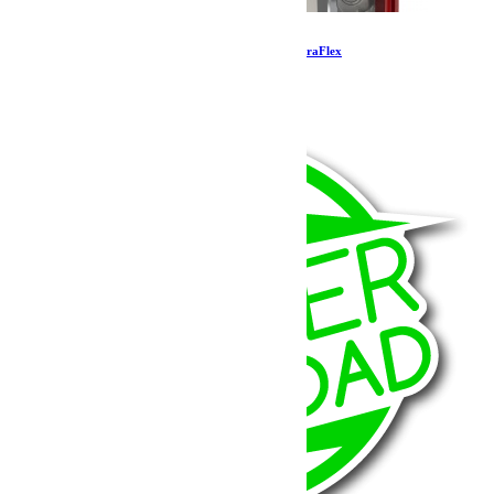
Kit de protection Nomad Split Rash – Rouge TeraFlex
57.39
€
Ajouter au panier