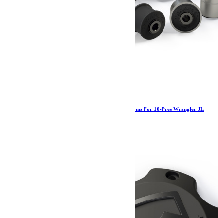
Jeep JL IR Bushing Replacement Kit 8 Short Arms For 10-Pres Wrangler JL
TeraFlex
1 121.39
€
Ajouter au panier