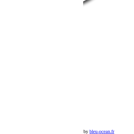
BumperOffroad
46, Chemin de la Petite Bastide
13770 – Venelles
(Aix en Provence)
Email:
contact@bumperoffroad.com
Tel:
+33 (0)4 42 54 26 75
Compte
Mon Compte
Détails de mon compte
Déconnexion
Mes commandes
Panier Shop Bumper
Premium Jeep Specialist - BumperOffroad by
bleu-ocean.fr