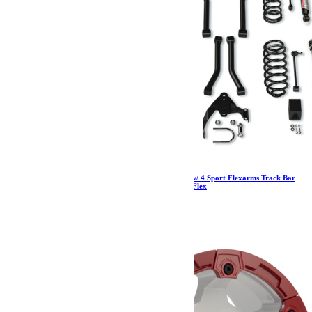
Jeep JK 2 Door 3 Inch Lift Suspension System w/ 4 Sport Flexarms Track Bar
and 9550 VSS Shocks 07-18 Wrangler JK TeraFlex
2 739.73
€
Ajouter au panier