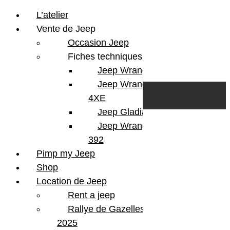
L’atelier
Vente de Jeep
Occasion Jeep
Fiches techniques
Jeep Wrangler JL
Skip to content
Search
Jeep Wrangler
0
Cart
4XE
Login/Register
Jeep Gladiator
Jeep Wrangler V8
392
Pimp my Jeep
Shop
Location de Jeep
Rent a jeep
Rallye de Gazelles
2025