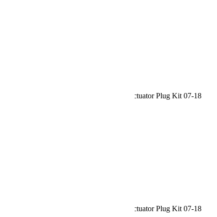
Rechercher:
Request car price
Jeep JK Tera44 R44 / Rubicon Air Line Actuator Plug Kit 07-18
Wrangler JK TeraFlex
Name
Email
Phone
Request
Schedule a Test Drive
Jeep JK Tera44 R44 / Rubicon Air Line Actuator Plug Kit 07-18