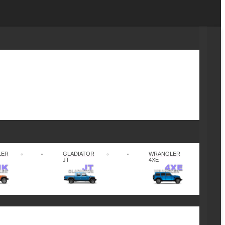
LER
GLADIATOR
WRANGLER
JT
4XE