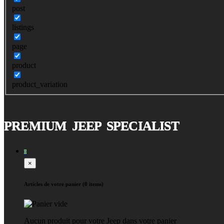
post
listings
page
product
product_variation
PREMIUM JEEP SPECIALIST
0
×
Articles de votre panier (0 items)
Aucun produit pour votre Jeep dans votre panier