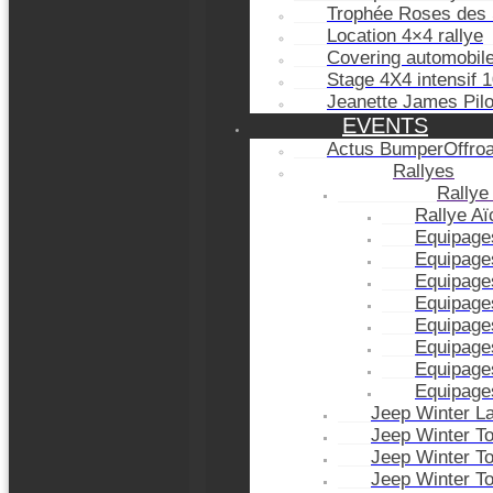
Trophée Roses des 
Location 4×4 rallye
Covering automobil
Stage 4X4 intensif 
Jeanette James Pil
EVENTS
Actus BumperOffro
Rallyes
Rallye
Rallye A
Equipage
Equipage
Equipage
Equipage
Equipage
Equipage
Equipage
Equipage
Jeep Winter L
Jeep Winter T
Jeep Winter T
Jeep Winter T