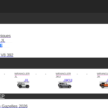
niques
 JL
XE
 V8 392
WRANGLER
WRANGLER
WRANG
JL
JKU
JK
EP
de Gazelles 2026