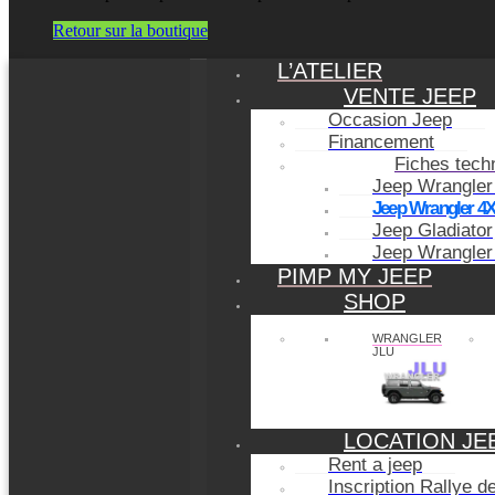
Retour sur la boutique
L’ATELIER
VENTE JEEP
Occasion Jeep
Financement
Fiches tech
Jeep Wrangler
Jeep Wrangler 4
Jeep Gladiator
Jeep Wrangler
PIMP MY JEEP
SHOP
WRANGLER
JLU
LOCATION JE
Rent a jeep
Inscription Rallye 