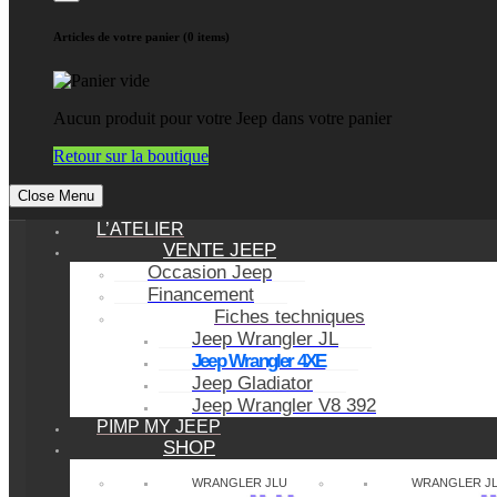
Articles de votre panier (0 items)
Aucun produit pour votre Jeep dans votre panier
Retour sur la boutique
Close Menu
L’ATELIER
VENTE JEEP
Occasion Jeep
Financement
Fiches techniques
Jeep Wrangler JL
Jeep Wrangler 4XE
Jeep Gladiator
Jeep Wrangler V8 392
PIMP MY JEEP
SHOP
WRANGLER JLU
WRANGLER J