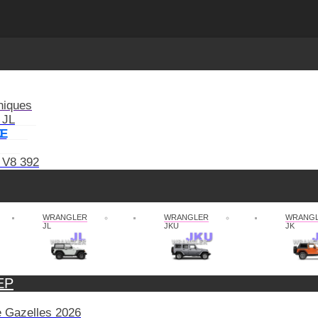
niques
 JL
XE
 V8 392
WRANGLER
WRANGLER
WRANG
JL
JKU
JK
EP
de Gazelles 2026