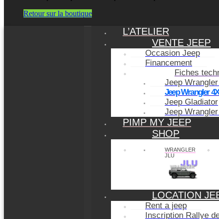
Retour sur la boutique
L’ATELIER
VENTE JEEP
Occasion Jeep
Financement
Fiches tech
Jeep Wrangler
Jeep Wrangler 4
Jeep Gladiator
Jeep Wrangler
PIMP MY JEEP
SHOP
WRANGLER
JLU
LOCATION JE
Rent a jeep
Inscription Rallye 