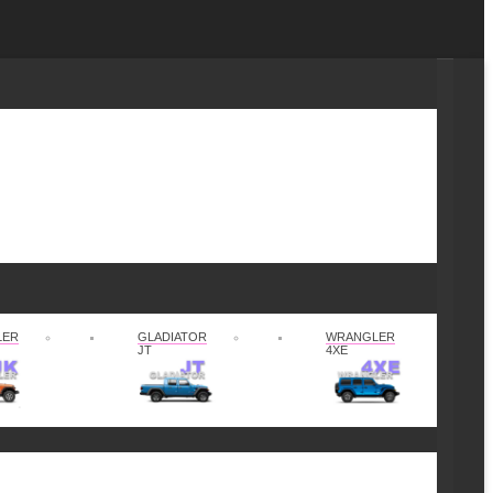
LER
GLADIATOR
WRANGLER
JT
4XE