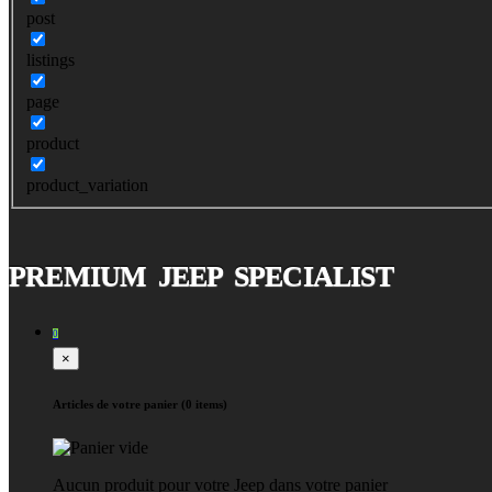
post
listings
page
product
product_variation
PREMIUM JEEP SPECIALIST
0
×
Articles de votre panier (0 items)
Aucun produit pour votre Jeep dans votre panier