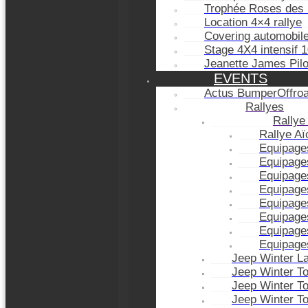
Trophée Roses des 
Location 4×4 rallye
Covering automobil
Stage 4X4 intensif 
Jeanette James Pil
EVENTS
Actus BumperOffro
Rallyes
Rallye
Rallye A
Equipage
Equipage
Equipage
Equipage
Equipage
Equipage
Equipage
Equipage
Jeep Winter L
Jeep Winter T
Jeep Winter T
Jeep Winter T