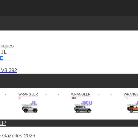
niques
 JL
XE
 V8 392
WRANGLER
WRANGLER
WRANG
JL
JKU
JK
EP
de Gazelles 2026