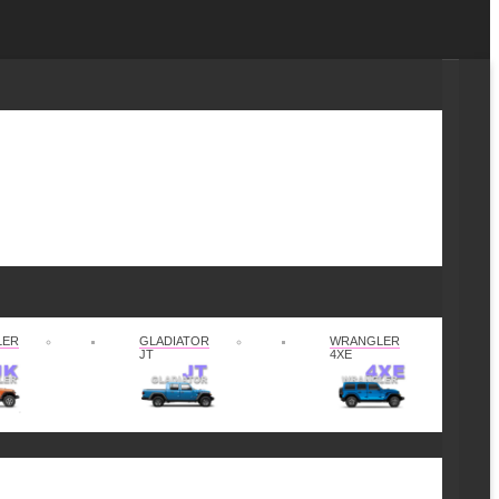
LER
GLADIATOR
WRANGLER
JT
4XE