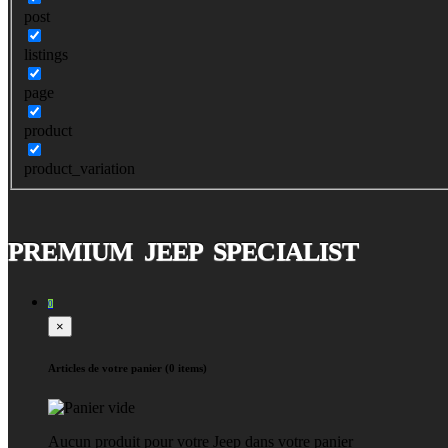
post
listings
page
product
product_variation
PREMIUM JEEP SPECIALIST
0
×
Articles de votre panier (0 items)
Aucun produit pour votre Jeep dans votre panier