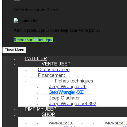
Articles de votre panier (0 items)
Aucun produit pour votre Jeep dans votre panier
Retour sur la boutique
Close Menu
L’ATELIER
VENTE JEEP
Occasion Jeep
Financement
Fiches techniques
Jeep Wrangler JL
Jeep Wrangler 4XE
Jeep Gladiator
Jeep Wrangler V8 392
PIMP MY JEEP
SHOP
WRANGLER JLU
WRANGLER J