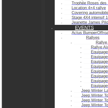
Trophée Roses des 
Location 4×4 rallye
Covering automobil
Stage 4X4 intensif 
Jeanette James Pil
EVENTS
Actus BumperOffro
Rallyes
Rallye
Rallye A
Equipage
Equipage
Equipage
Equipage
Equipage
Equipage
Equipage
Equipage
Jeep Winter L
Jeep Winter T
Jeep Winter T
Jeep Winter T