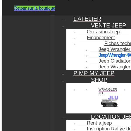
Retour sur la boutique
L’ATELIER
VENTE JEEP
Occasion Jeep
Financement
Fiches tech
Jeep Wrangler
Jeep Wrangler 4
Jeep Gladiator
Jeep Wrangler
PIMP MY JEEP
SHOP
WRANGLER
JLU
LOCATION JE
Rent a jeep
Inscription Rallye 