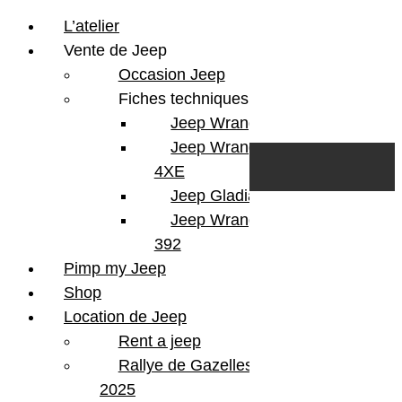
L’atelier
Vente de Jeep
Occasion Jeep
Fiches techniques
Jeep Wrangler JL
Skip to content
Search
Jeep Wrangler
0
Cart
4XE
Login/Register
Jeep Gladiator
Jeep Wrangler V8
392
Pimp my Jeep
Shop
Location de Jeep
Rent a jeep
Rallye de Gazelles
2025