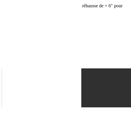
Teraflex Biellettes de barre stab avant pour réhausse de + 6″ pour
Jeep JK déconnectable
Name
Email
Phone
Best time
Request