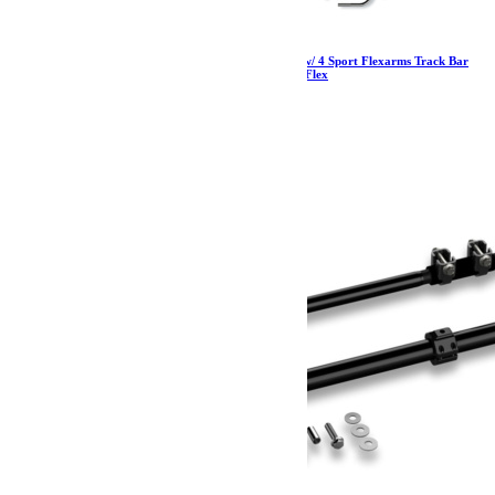
Jeep JK 2 Door 3 Inch Lift Suspension System w/ 4 Sport Flexarms Track Bar
and 9550 VSS Shocks 07-18 Wrangler JK TeraFlex
2 739.73
€
Ajouter au panier