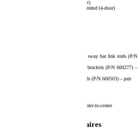
2007-2018 Jeep JK Wrangler (2-door)
2007-2018 Jeep JKU Wrangler Unlimited (4-door)
Specs:
Lift Height: 6 Inches
Length: 12.25 Inches
Includes:
Quick disconnect 12-1/4 inch front sway bar link ends (P/N
753020) – pair
Quick disconnect upper stud frame brackets (P/N 600277) –
pair
Quick disconnect 5/8 inch upper studs (P/N 600503) – pair
All necessary hardware
Notes:
Sway bar link length is measured center-to-center
Install Time: 1 Hour
Informations complémentaires
Poids
2.49 kg