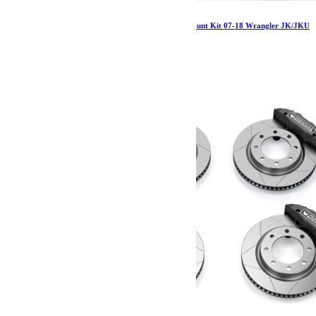
Jeep JK/JKU Alta Cargo Rack CB Antenna Mount Kit 07-18 Wrangler JK/JKU
TeraFlex
33.59
€
Ajouter au panier