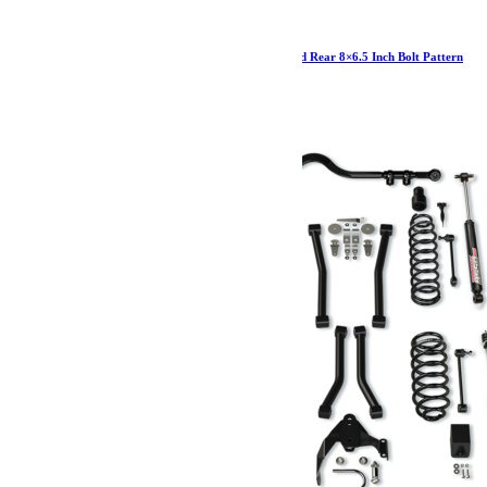
JL/JLU-JK/JKU-JT: Delta Brake Kit Front and Rear 8×6.5 Inch Bolt Pattern
3 575.54
€
Ajouter au panier