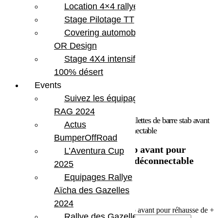
Location 4×4 rallye
Stage Pilotage TT
Covering automobile –
OR Design
Stage 4X4 intensif
100% désert
Events
Suivez les équipages
RAG 2024
Accueil
/
Marques
/
Teraflex
/ Teraflex Biellettes de barre stab avant
Actus
pour réhausse de + 6″ pour Jeep JK déconnectable
BumperOffRoad
Teraflex Biellettes de barre stab avant pour
L’Aventura Cup
réhausse de + 6″ pour Jeep JK déconnectable
2025
Equipages Rallye
242.19
€
Aïcha des Gazelles
En stock
2024
quantité de Teraflex Biellettes de barre stab avant pour réhausse de +
Rallye des Gazelles