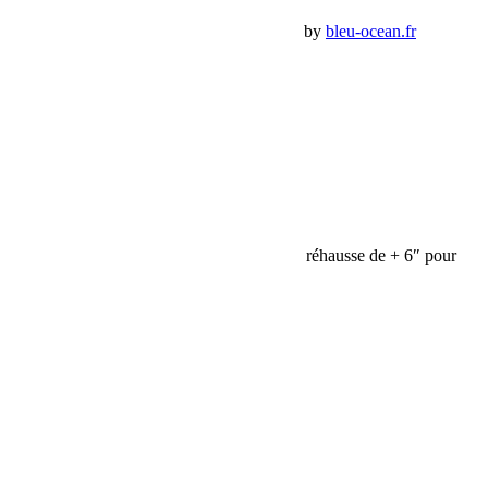
Premium Jeep Specialist - BumperOffroad by
bleu-ocean.fr
Rechercher:
Request car price
Teraflex Biellettes de barre stab avant pour réhausse de + 6″ pour
Jeep JK déconnectable
Name
Email
Phone
Request
Schedule a Test Drive