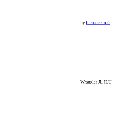
Panier Shop Bumper
Premium Jeep Specialist - BumperOffroad by
bleu-ocean.fr
Rechercher:
Request car price
Tirants de pont Alpine avant inférieur Jeep Wrangler JL JLU
Gladiator JT 0-4.5”
Name
Email
Phone
Request