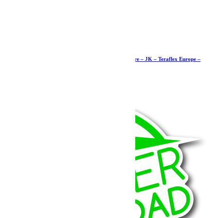
Butées de pont de 5cm supérieures arrière – paire – JK – Teraflex Europe –
Provenance USA
65.79
€
Ajouter au panier