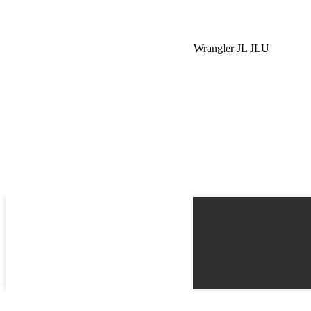
Schedule a Test Drive
Tirants de pont Alpine avant inférieur Jeep Wrangler JL JLU
Gladiator JT 0-4.5”
Name
Email
Phone
Best time
Request