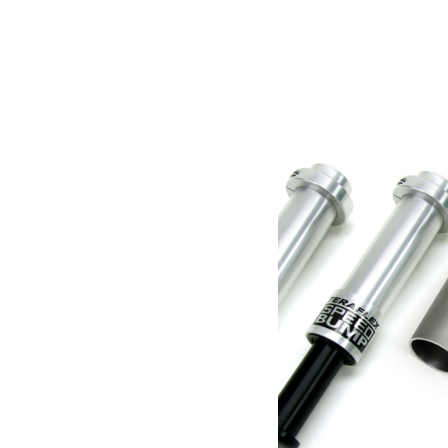
Poids
8.62 kg
Dimensions
66.04 × 7.62 × 17.78 cm
Produits similaires