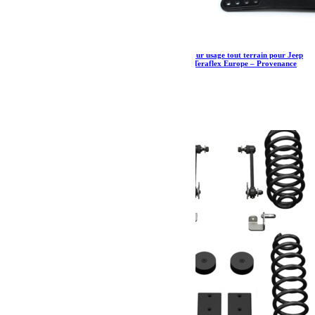
Barre stabilisatrice avant forgée uniquement pour usage tout terrain pour Jeep
Wrangler JK et JKU réhaussées de +0″ à 6″ – Teraflex Europe – Provenance
USA
758.73
€
Ajouter au panier