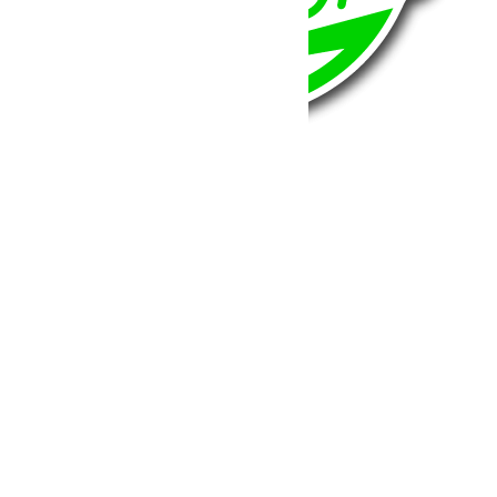
BumperOffroad
46, Chemin de la Petite Bastide
13770 – Venelles
(Aix en Provence)
Email:
contact@bumperoffroad.com
Tel:
+33 (0)4 42 54 26 75
Compte
Mon Compte
Détails de mon compte
Déconnexion
Mes commandes