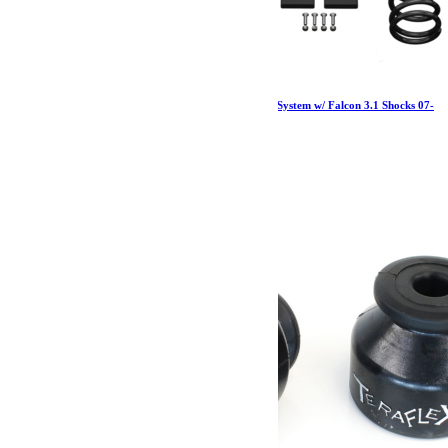
Jeep JK 2 Door 1.5 Inch Sport ST1 Suspension System w/ Falcon 3.1 Shocks 07-
18 Wrangler JK TeraFlex
2 857.19
€
Ajouter au panier