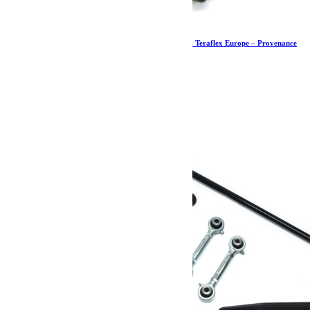
Kit de butées de pont arrière PreRunner – JK – Teraflex Europe – Provenance
USA
621.59
€
Ajouter au panier