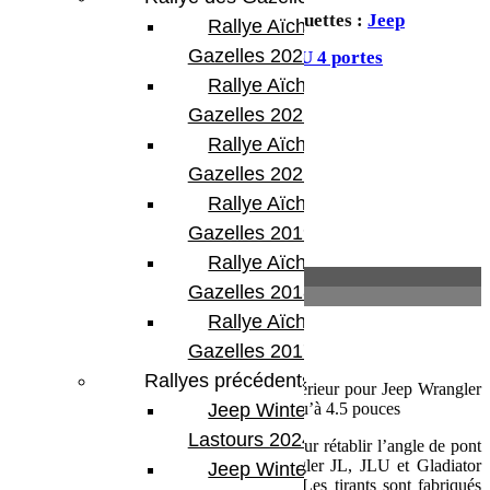
suspension
,
Suspension
,
Teraflex
Étiquettes :
Jeep
Rallye Aïcha des
Gazelles 2023
Gladiator
,
Jeep JL 2 portes
,
Jeep JLU 4 portes
Rallye Aïcha des
Partager:
Gazelles 2022
Rallye Aïcha des
Gazelles 2021 -30th
Rallye Aïcha des
Gazelles 2019
Rallye Aïcha des
Description
Gazelles 2018
Informations complémentaires
Rallye Aïcha des
Description
Gazelles 2017
Rallyes précédents
Tirants de pont réglables Alpine avant inférieur pour Jeep Wrangler
JL JLU et Gladiator JT avec rehausse jusqu’à 4.5 pouces
Jeep Winter
Lastours 2024
Les tirants de pont Alpine sont réglable pour rétablir l’angle de pont
et l’angle de chasse pour les Jeep Wrangler JL, JLU et Gladiator
Jeep Winter Tour
équipés de rehausse jusqu’à 4.5 pouces. Les tirants sont fabriqués