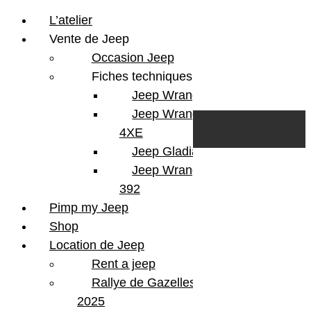
L’atelier
Vente de Jeep
Occasion Jeep
Fiches techniques
Jeep Wrangler JL
Skip to content
Search
Jeep Wrangler
0
Cart
4XE
Login/Register
Jeep Gladiator
Jeep Wrangler V8
392
Pimp my Jeep
Shop
Location de Jeep
Rent a jeep
Rallye de Gazelles
2025