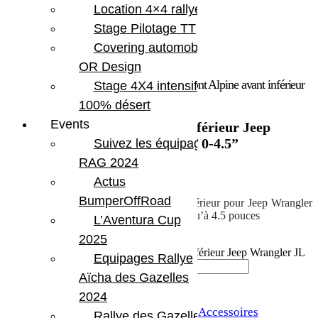
Location 4×4 rallye
Stage Pilotage TT
Covering automobile –
OR Design
Accueil
/
Marques
/
Teraflex
/ Tirants de pont Alpine avant inférieur
Stage 4X4 intensif
Jeep Wrangler JL JLU Gladiator JT 0-4.5”
100% désert
Events
Tirants de pont Alpine avant inférieur Jeep
Wrangler JL JLU Gladiator JT 0-4.5”
Suivez les équipages
RAG 2024
501.19
€
Actus
BumperOffRoad
Tirants de pont réglables Alpine avant inférieur pour Jeep Wrangler
JL JLU et Gladiator JT avec rehausse jusqu’à 4.5 pouces
L’Aventura Cup
2025
En stock
quantité de Tirants de pont Alpine avant inférieur Jeep Wrangler JL
Equipages Rallye
JLU Gladiator JT 0-4.5''
Aïcha des Gazelles
Ajouter au panier
2024
UGS :
TERA 1416500
Catégories :
Accessoires
Rallye des Gazelles