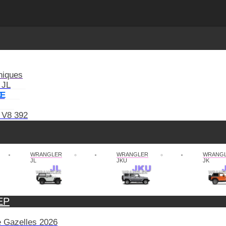
niques
 JL
XE
 V8 392
WRANGLER
WRANGLER
WRANG
JL
JKU
JK
EP
de Gazelles 2026