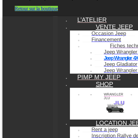
Retour sur la boutique
L’ATELIER
VENTE JEEP
Occasion Jeep
Financement
Fiches tech
Jeep Wrangler
Jeep Wrangler 4
Jeep Gladiator
Jeep Wrangler
PIMP MY JEEP
SHOP
WRANGLER
JLU
LOCATION JE
Rent a jeep
Inscription Rallye 