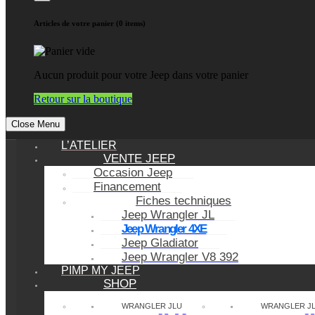
Articles de votre panier (0 items)
Aucun produit pour votre Jeep dans votre panier
Retour sur la boutique
Close Menu
L’ATELIER
VENTE JEEP
Occasion Jeep
Financement
Fiches techniques
Jeep Wrangler JL
Jeep Wrangler 4XE
Jeep Gladiator
Jeep Wrangler V8 392
PIMP MY JEEP
SHOP
WRANGLER JLU
WRANGLER J