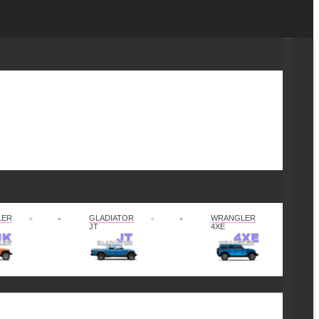
LER
GLADIATOR
WRANGLER
JT
4XE