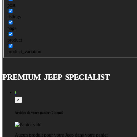
post
listings
page
product
product_variation
PREMIUM JEEP SPECIALIST
0
×
Articles de votre panier (0 items)
Aucun produit pour votre Jeep dans votre panier