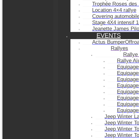
Trophée Roses des 
Location 4×4 rallye
Covering automobil
Stage 4X4 intensif 
Jeanette James Pil
EVENTS
Actus BumperOffro
Rallyes
Rallye
Rallye A
Equipage
Equipage
Equipage
Equipage
Equipage
Equipage
Equipage
Equipage
Jeep Winter L
Jeep Winter T
Jeep Winter T
Jeep Winter T