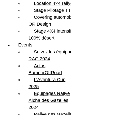
Location 4×4 rallye
Stage Pilotage TT
Covering automobile –
OR Design
Stage 4X4 intensif
100% désert
Events
Suivez les équipages
RAG 2024
Actus
BumperOffRoad
L’Aventura Cup
2025
Equipages Rallye
Aïcha des Gazelles
2024
Rallye des Gazelles