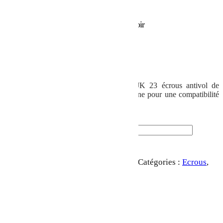
Accueil
/
Roues
/
Ecrous
/ écrous antivol noir
écrous antivol noir
79.00
€
Kit écrous antivol pour Jeep wrangler JK 23 écrous antivol de
couleur noire embout spécifique Forme fine pour une compatibilité
avec les jantes modernes
En stock
quantité de écrous antivol noir
Ajouter au panier
UGS :
BUMP-ECRANV-BLACK
Catégories :
Ecrous
,
Roues
Étiquette :
Jeep JK 2 portes
Partager: