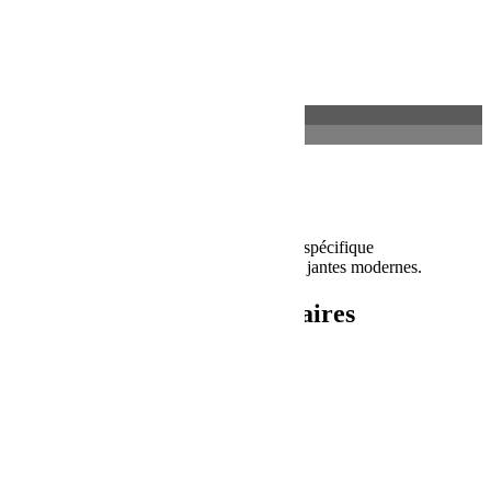
Description
Informations complémentaires
Description
Kit écrous antivol pour Jeep wrangler JK
23 écrous antivol de couleur noire embout spécifique
Forme fine pour une compatibilité avec les jantes modernes.
Informations complémentaires
Poids
1 kg
Dimensions
10 × 10 × 20 cm
Produits similaires