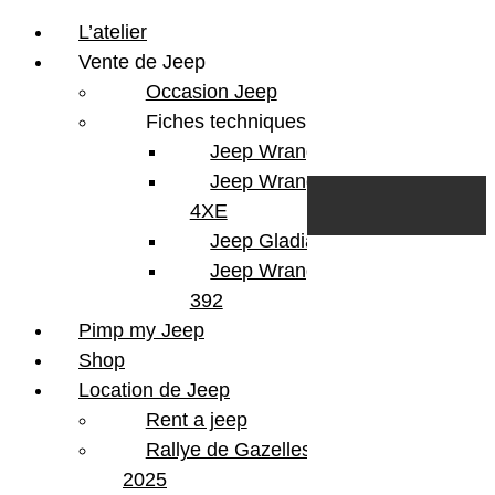
L’atelier
Vente de Jeep
Occasion Jeep
Fiches techniques
Jeep Wrangler JL
Skip to content
Search
Jeep Wrangler
0
Cart
4XE
Login/Register
Jeep Gladiator
Jeep Wrangler V8
392
Pimp my Jeep
Shop
Location de Jeep
Rent a jeep
Rallye de Gazelles
2025