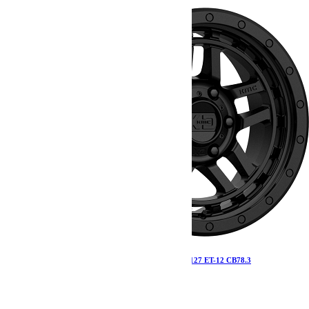
Jante KMC XD140 Recon Satin Black 9×17 5×127 ET-12 CB78.3
336.00
€
Ajouter au panier