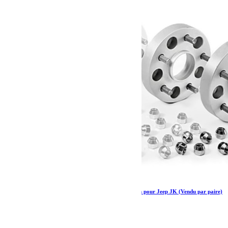
HOFMANN Elargisseurs de voies Jeep + 30 mm pour Jeep JK (Vendu par paire)
169.50
€
Ajouter au panier