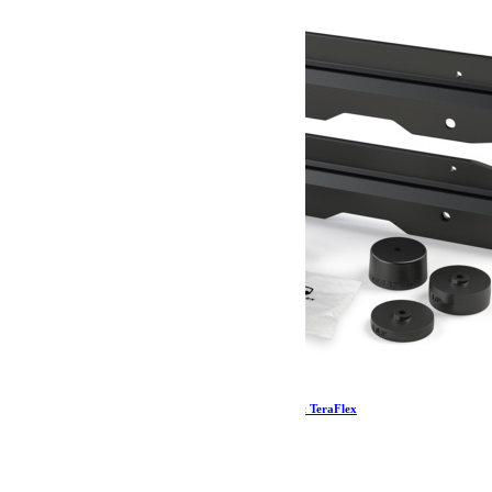
Wrangler JL Spare Tire Relocation Bracket Kit TeraFlex
211.39
€
Ajouter au panier