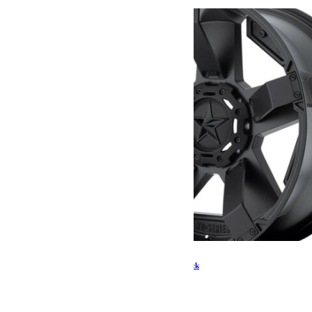
Jante Jeep JK/JL KMC Rock Star 2 Matte Black
374.00
€
Ajouter au panier