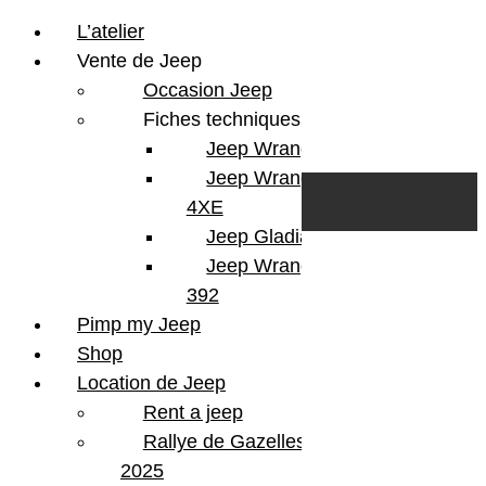
L’atelier
Vente de Jeep
Occasion Jeep
Fiches techniques
Jeep Wrangler JL
Skip to content
Search
Jeep Wrangler
0
Cart
4XE
Login/Register
Jeep Gladiator
Jeep Wrangler V8
392
Pimp my Jeep
Shop
Location de Jeep
Rent a jeep
Rallye de Gazelles
2025