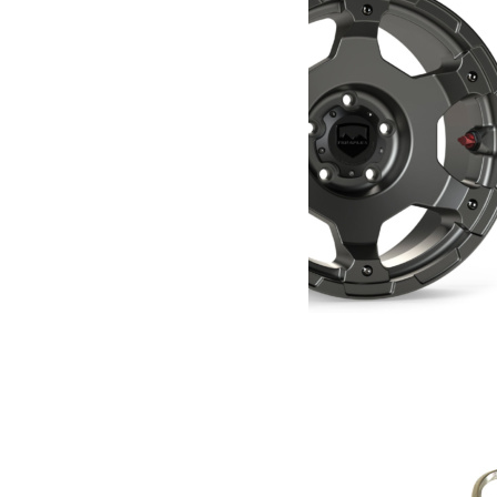
Jante Teraflex Nomad Deluxe Gris Titanium
516.20
€
Ajouter au panier