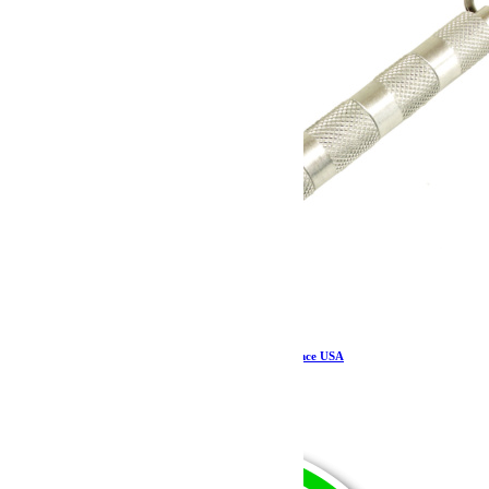
Tire Deflator Kit – Teraflex Europe – Provenance USA
26.59
€
Ajouter au panier