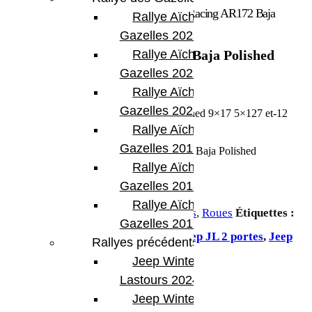
Accueil
/
Roues
/
Jantes
/ Jante American Racing AR172 Baja
Rallye Aïcha des
Polished
Gazelles 2023
Jante American Racing AR172 Baja Polished
Rallye Aïcha des
Gazelles 2022
288.00
€
Rallye Aïcha des
Gazelles 2021 -30th
Jante American Racing AR172 Baja Polished 9×17 5×127 et-12
CB83.06 – R1727973
Rallye Aïcha des
En stock
Gazelles 2019
quantité de Jante American Racing AR172 Baja Polished
Rallye Aïcha des
Gazelles 2018
Ajouter au panier
Rallye Aïcha des
UGS :
R1727973
Catégories :
Jantes
,
Roues
Étiquettes :
Gazelles 2017
Jeep Gladiator
,
Jeep JK 2 portes
,
Jeep JL 2 portes
,
Jeep
Rallyes précédents
JLU 4 portes
Jeep Winter
Partager:
Lastours 2024
Jeep Winter Tour