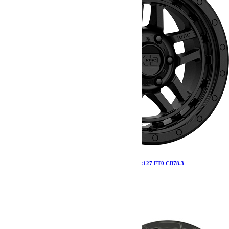
Jante Kmc XD140 Recon Satin Black 8.5×18 5×127 ET0 CB78.3
366.00
€
Ajouter au panier