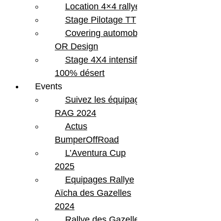
Location 4×4 rallye
Stage Pilotage TT
Covering automobile –
OR Design
Stage 4X4 intensif
100% désert
Events
Suivez les équipages
RAG 2024
Actus
BumperOffRoad
L’Aventura Cup
2025
Equipages Rallye
Aïcha des Gazelles
2024
Rallye des Gazelles