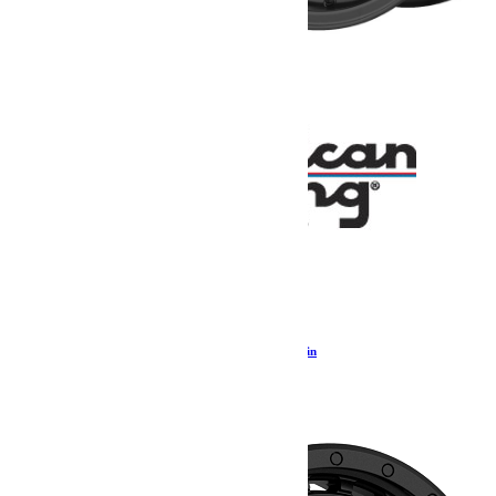
Jante American Racing AR172 BAJA Black Satin
278.40
€
Ajouter au panier