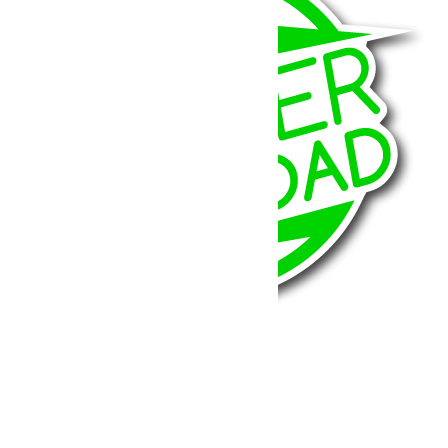
BumperOffroad
46, Chemin de la Petite Bastide