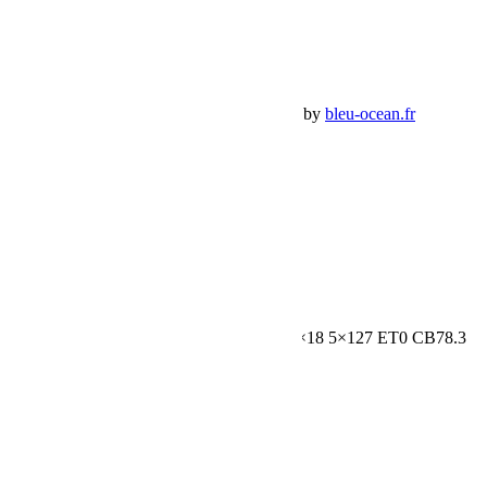
Déconnexion
Mes commandes
Panier Shop Bumper
Premium Jeep Specialist - BumperOffroad by
bleu-ocean.fr
Rechercher:
Request car price
Jante Kmc XD140 Recon Satin Black 8.5×18 5×127 ET0 CB78.3
Name
Email
Phone
Request