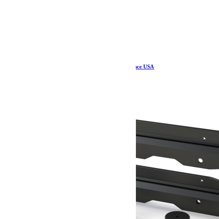
Tire Deflator Kit – Teraflex Europe – Provenance USA
26.59
€
Ajouter au panier