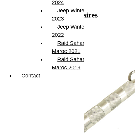
2024
Center Bore : 78.3
Jeep Winter Tour
Informations complémentaires
2023
Jeep Winter Tour
Poids
15 kg
2022
Dimensions
50 × 50 × 40 cm
Raid Sahara Tour
Produits similaires
Maroc 2021
Raid Sahara Tour
Maroc 2019
Contact