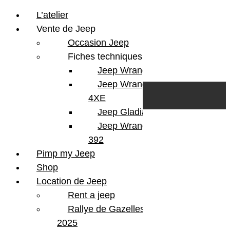
L’atelier
Vente de Jeep
Occasion Jeep
Fiches techniques
Jeep Wrangler JL
Skip to content
Search
Jeep Wrangler
0
Cart
4XE
Login/Register
Jeep Gladiator
Jeep Wrangler V8
392
Pimp my Jeep
Shop
Location de Jeep
Rent a jeep
Rallye de Gazelles
2025