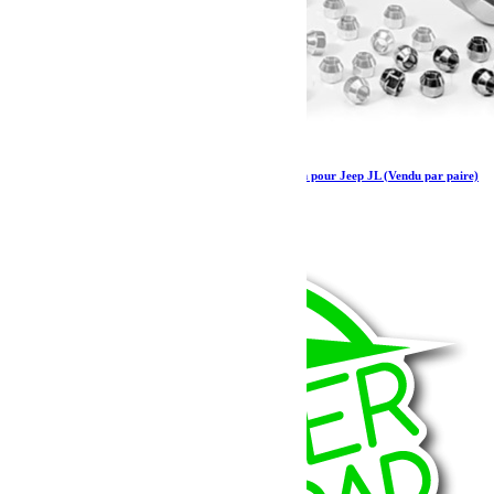
HOFMANN Elargisseurs de voies Jeep + 30 mm pour Jeep JL (Vendu par paire)
169.50
€
Ajouter au panier