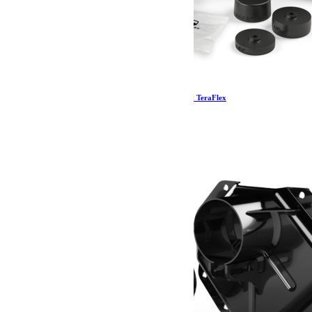
Wrangler JL Spare Tire Relocation Bracket Kit TeraFlex
211.39
€
Ajouter au panier