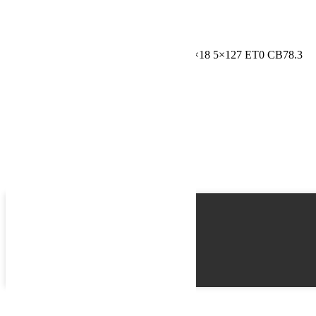
Schedule a Test Drive
Jante Kmc XD140 Recon Satin Black 8.5×18 5×127 ET0 CB78.3
Name
Email
Phone
Best time
Request