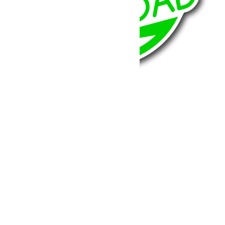
BumperOffroad
46, Chemin de la Petite Bastide
13770 – Venelles
(Aix en Provence)
Email:
contact@bumperoffroad.com
Tel:
+33 (0)4 42 54 26 75
Compte
Mon Compte
Détails de mon compte