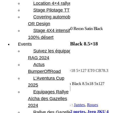
Location 4×4 rallye
Stage Pilotage TT
Covering automobile –
OR Design
Accueil
/
Roues
/
Jantes
/ Jante Kmc XD140 Recon Satin Black
Stage 4X4 intensif
8.5×18 5×127 ET0 CB78.3
100% désert
Jante Kmc XD140 Recon Satin Black 8.5×18
Events
5×127 ET0 CB78.3
Suivez les équipages
RAG 2024
366.00
€
Actus
Jante Kmc XD140 Recon Satin Black 8.5×18 5×127 ET0 CB78.3
BumperOffRoad
L’Aventura Cup
En stock
quantité de Jante Kmc XD140 Recon Satin Black 8.5x18 5x127
2025
ET0 CB78.3
Equipages Rallye
Ajouter au panier
Aïcha des Gazelles
UGS :
XD14088550700
Catégories :
Jantes
,
Roues
2024
Étiquettes :
Jeep Gladiator
,
Jeep JK 2 portes
,
Jeep JKU 4
Rallye des Gazelles