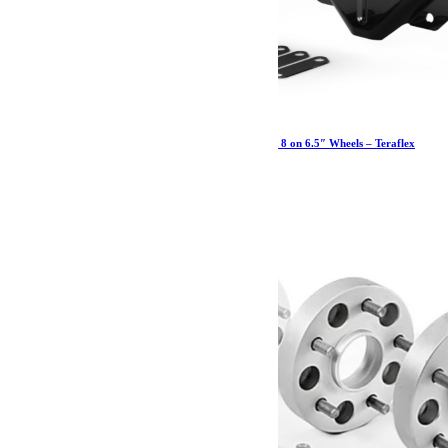
JK HD Adjustable Spare Tire Mounting Kit for 8 on 6.5″ Wheels – Teraflex
Europe – Provenance USA
518.37
€
Ajouter au panier