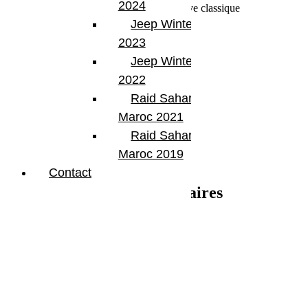
2024
Dégonflage 40 fois plus rapide qu’une valve classique
Jeep Winter Tour
Pression réglable
2023
• JL Wrangler (2-portes)
Jeep Winter Tour
• JLU Wrangler Unlimited (4-portes)
2022
• JK Wrangler (2-portes)
• JKU Wrangler Unlimited (4-portes)
Raid Sahara Tour
Specifications:
Maroc 2021
Raid Sahara Tour
• Diametre x largeur: 17” x 8.5”
• Entraxe: 5×5”
Maroc 2019
• Finition Black Satin
Contact
Informations complémentaires
Poids
17.00 kg
Dimensions
52 × 52 × 22 cm
Produits similaires