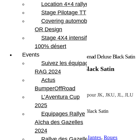
Location 4×4 rallye
Stage Pilotage TT
Covering automobile –
OR Design
Stage 4X4 intensif
100% désert
Events
Accueil
/
Roues
/
Jantes
/ Jante Teraflex Nomad Deluxe Black Satin
Suivez les équipages
Jante Teraflex Nomad Deluxe Black Satin
RAG 2024
Actus
512.35
€
BumperOffRoad
Jante Teraflex Nomad Deluxe Black Satin pour JK, JKU, JL, JLU
L’Aventura Cup
2025
En stock
quantité de Jante Teraflex Nomad Deluxe Black Satin
Equipages Rallye
Aïcha des Gazelles
Ajouter au panier
2024
UGS :
TERA 1056059
Catégories :
Jantes
,
Roues
Rallye des Gazelles