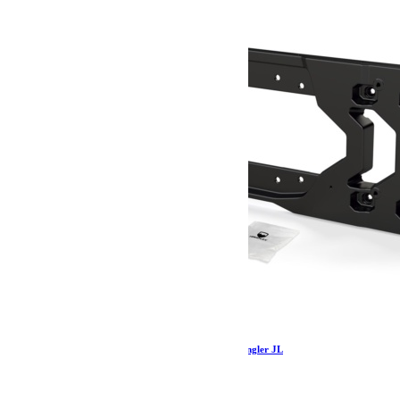
Kit renfort de hayon Alpha HD pour Jeep Wrangler JL
1 299.19
€
Ajouter au panier