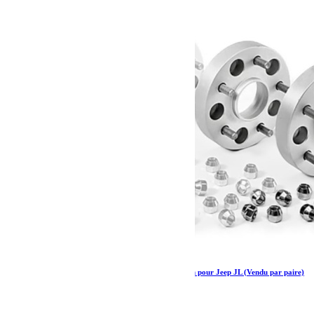
HOFMANN Elargisseurs de voies Jeep + 30 mm pour Jeep JL (Vendu par paire)
169.50
€
Ajouter au panier