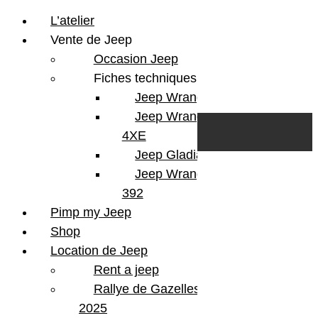
L’atelier
Vente de Jeep
Occasion Jeep
Fiches techniques
Jeep Wrangler JL
Skip to content
Search
Jeep Wrangler
0
Cart
4XE
Login/Register
Jeep Gladiator
Jeep Wrangler V8
392
Pimp my Jeep
Shop
Location de Jeep
Rent a jeep
Rallye de Gazelles
2025