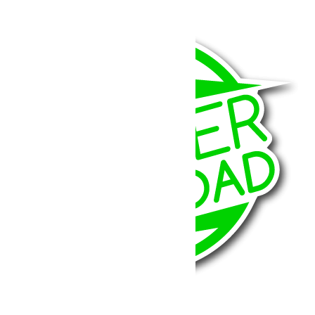
474.15
€
380.00
€
Ajouter au panier