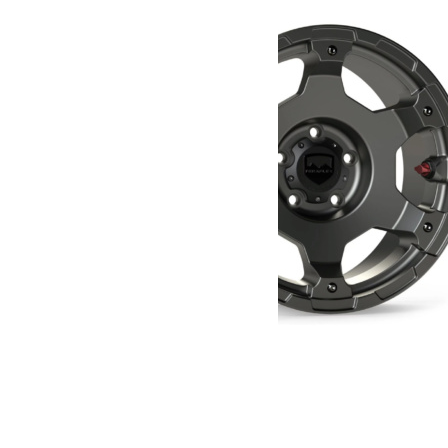
- 22%
Jante Teraflex Nomad Gris Titanium
485.27
€
380.00
€
Ajouter au panier