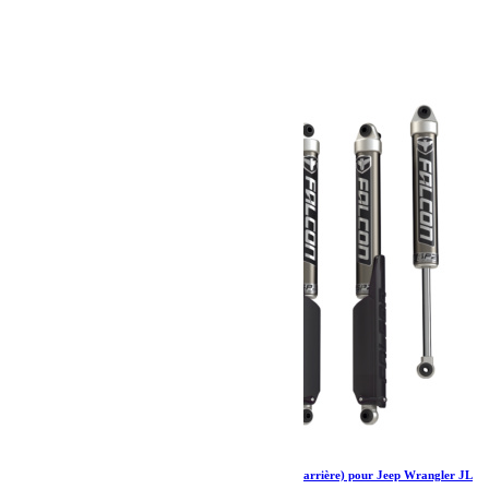
779.79
€
Ajouter au panier
Amortisseurs Falcon SP 2 2.1 monotube (avant arrière) pour Jeep Wrangler JL
4 portes 0-1.5”