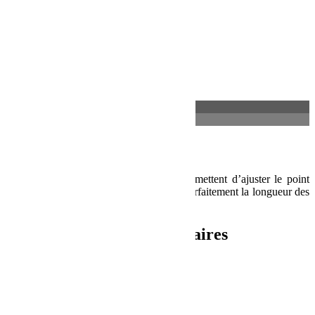
Description
Informations complémentaires
Description
Les supports d’amortisseurs réglables permettent d’ajuster le point
d’encrage arrière inférieur pour adapter parfaitement la longueur des
amortisseurs au véhicule.
Informations complémentaires
Poids
2 kg
Dimensions
10 × 25 × 20 cm
Produits similaires