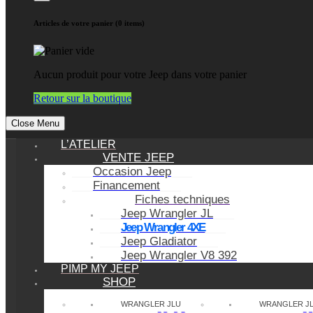
Articles de votre panier (0 items)
Aucun produit pour votre Jeep dans votre panier
Retour sur la boutique
Close Menu
L’ATELIER
VENTE JEEP
Occasion Jeep
Financement
Fiches techniques
Jeep Wrangler JL
Jeep Wrangler 4XE
Jeep Gladiator
Jeep Wrangler V8 392
PIMP MY JEEP
SHOP
WRANGLER JLU
WRANGLER J