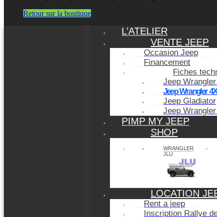
Retour sur la boutique
L’ATELIER
VENTE JEEP
Occasion Jeep
Financement
Fiches tech
Jeep Wrangler
Jeep Wrangler 4
Jeep Gladiator
Jeep Wrangler
PIMP MY JEEP
SHOP
WRANGLER
JLU
LOCATION JE
Rent a jeep
Inscription Rallye 