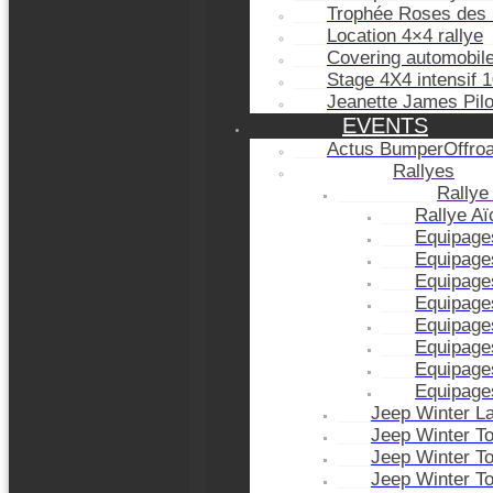
Trophée Roses des 
Location 4×4 rallye
Covering automobil
Stage 4X4 intensif 
Jeanette James Pil
EVENTS
Actus BumperOffro
Rallyes
Rallye
Rallye A
Equipage
Equipage
Equipage
Equipage
Equipage
Equipage
Equipage
Equipage
Jeep Winter L
Jeep Winter T
Jeep Winter T
Jeep Winter T