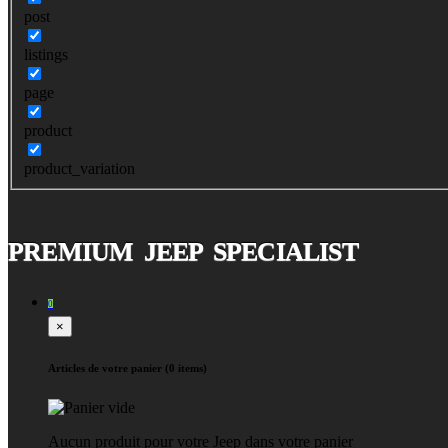
post
listings
page
product
product_variation
PREMIUM JEEP SPECIALIST
0
×
Articles de votre panier (0 items)
Aucun produit pour votre Jeep dans votre panier