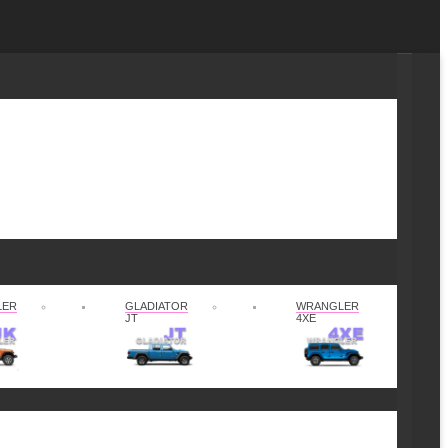
LER
GLADIATOR
WRANGLER
JT
4XE