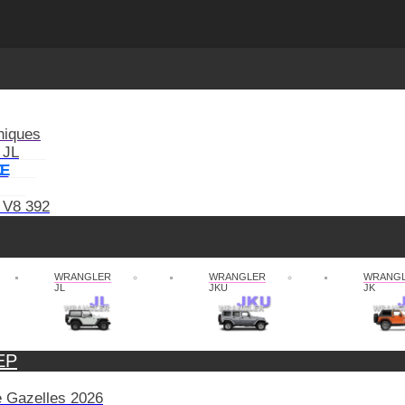
niques
 JL
XE
 V8 392
WRANGLER
WRANGLER
WRANG
JL
JKU
JK
EP
de Gazelles 2026