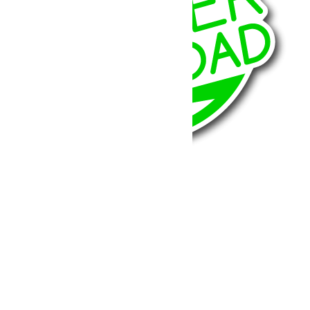
BumperOffroad
46, Chemin de la Petite Bastide
13770 – Venelles
(Aix en Provence)
Email:
contact@bumperoffroad.com
Tel:
+33 (0)4 42 54 26 75