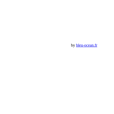
Compte
Mon Compte
Détails de mon compte
Déconnexion
Mes commandes
Panier Shop Bumper
Premium Jeep Specialist - BumperOffroad by
bleu-ocean.fr
Rechercher:
Request car price
Rent a Jeep location de Jeep rallye
Name
Email