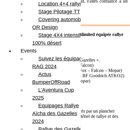
la
Jeep en Rallye
, Franchissement et Raid. Faites confiance à un
Location 4×4 rallye
mythe préparé par
BumperOffroad
!!!
Stage Pilotage TT
Covering automobile –
OR Design
Location 4X4 Rallye, Jeep Wrangler Unlimited équipée rallye
Stage 4X4 intensif
comprend :
100% désert
Jeep Wrangler boite automatique.
Events
Kilométrage illimité.
Suivez les équipages
Préparation spécifique « Rallye des Gazelles ».
Kit suspension renforcé (Teraflex – Falcon)
RAG 2024
Amortisseurs hautes performances (Fox – Falcon – Mopar)
Actus
Pneus renforcés (Cooper ST Maxx – BF Goodrich ATKO2)
Pare-chocs renforcés (XQuattro – Mopar)
BumperOffRoad
Renforts et protections inférieurs.
L’Aventura Cup
Révision après course
2025
Aménagement intérieur et équipements
Equipages Rallye
Les sièges arrière sont démontés et remplacés par un plancher
Aïcha des Gazelles
spécifique pour optimiser l’arrimage du matériel de rallye et des
2024
bagages.
Rallye des Gazelles