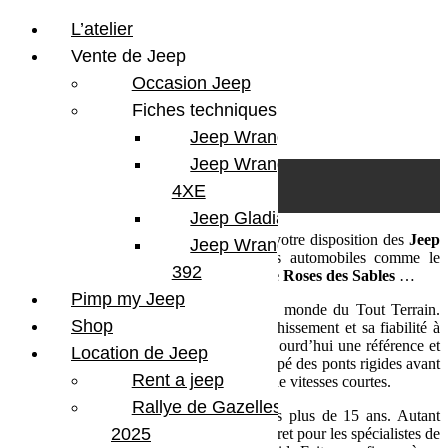
L’atelier
Vente de Jeep
Occasion Jeep
Fiches techniques
Jeep Wrangler JL
Skip to content
Search
Jeep Wrangler
0
Cart
4XE
Login/Register
Jeep Gladiator
Rent a Jeep by BumperOffroad
met à votre disposition des
Jeep
Jeep Wrangler V8
Wrangler
à la location pour les rallyes automobiles comme le
392
Rallye Aïcha des Gazelles
, ou le
Trophée Roses des Sables
…
Pimp my Jeep
La
Jeep Wrangler
est un mythe dans le monde du Tout Terrain.
Shop
Véritable icône par ses capacités en franchissement et sa fiabilité à
toutes épreuves, la
Jeep Wrangler
est aujourd’hui une référence et
Location de Jeep
le seul véhicule encore commercialisé équipé des ponts rigides avant
Rent a jeep
et arrière, suspension à ressorts et gamme de vitesses courtes.
Rallye de Gazelles
BumperOffroad
prépare des Jeep depuis plus de 15 ans. Autant
2025
dire que ces dernières n’ont plus aucun secret pour les spécialistes de