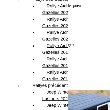
Compresseur d’air embarqué
Manomètre de contrôle de pression des pneus
Rallye Aïcha des
Plaques de désensablage
Gazelles 2023
Pelle et râteau à sable
Cric
Rallye Aïcha des
Sangle de traction
Gazelles 2022
2manilles
Trousse à outils
Rallye Aïcha des
….
Gazelles 2021 -30th
Mise à disposition lot « pièces de rechange »
Rallye Aïcha des
Gazelles 2019
Filtre à air
Filtre à huile moteur
Rallye Aïcha des
Filtre à gasoil
Gazelles 2018
Courroie accessoires
Flexibles de frein
Rallye Aïcha des
Plaquettes de frein
Gazelles 2017
Bidon d’huile moteur
Bidon de liquide de refroidissement
Rallyes précédents
Jeep Winter
Lastours 2024
Jeep Winter Tour