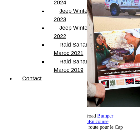
2024
Jeep Winter Tour
2023
Jeep Winter Tour
2022
Raid Sahara Tour
Maroc 2021
Raid Sahara Tour
Maroc 2019
Contact
24 septembre 2018
Par Martial BumperOffroad
Bumper
OffRoad
Bumper OffRoad|Jeep
Compétition
En course
Commentaires fermés
sur Equipage 142 en route pour le Cap
Fémina 2018 avec Bumperoffroad