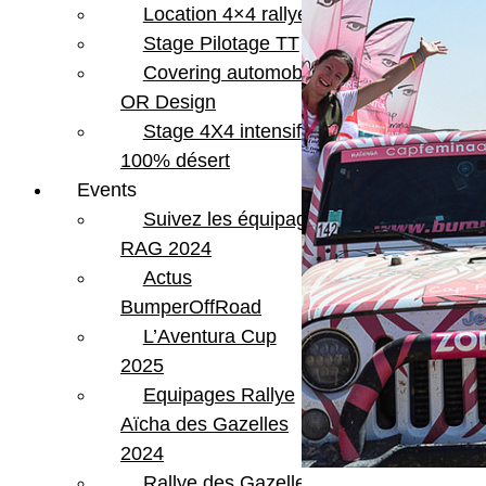
Location 4×4 rallye
Stage Pilotage TT
Covering automobile –
OR Design
Stage 4X4 intensif
100% désert
Events
Suivez les équipages
RAG 2024
Actus
BumperOffRoad
L’Aventura Cup
2025
Equipages Rallye
Aïcha des Gazelles
2024
Rallye des Gazelles