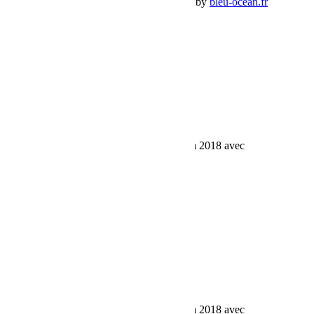
Premium Jeep Specialist - BumperOffroad by
bleu-ocean.fr
Rechercher:
Request car price
Equipage 142 en route pour le Cap Fémina 2018 avec
Bumperoffroad
Name
Email
Phone
Request
Schedule a Test Drive
Equipage 142 en route pour le Cap Fémina 2018 avec