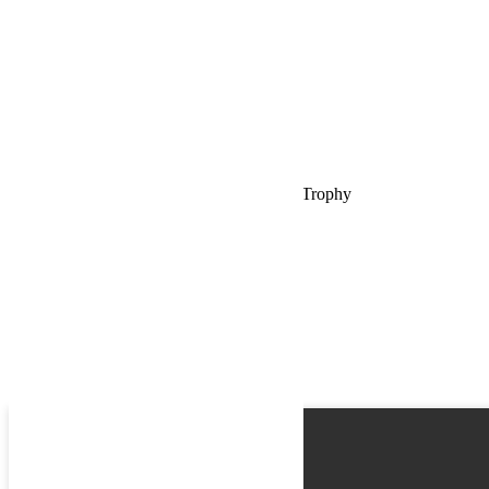
Email
Phone
Request
Schedule a Test Drive
Rassemblement, le 13ème Burgundy Jeep Trophy
Name
Email
Phone
Best time
Request