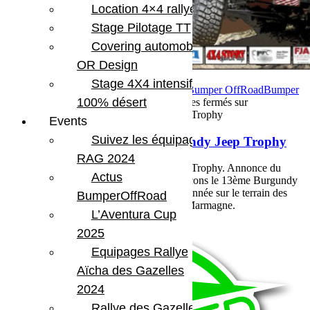
Location 4×4 rallye
Stage Pilotage TT
Covering automobile –
OR Design
Stage 4X4 intensif
28 mai 2018
Par Martial BumperOffroad
Bumper OffRoad
Bumper
100% désert
OffRoad|Jeep
Rassemblement
Commentaires fermés
sur
Rassemblement, le 13ème Burgundy Jeep Trophy
Events
Suivez les équipages
Rassemblement, le 13ème Burgundy Jeep Trophy
RAG 2024
Rassemblement, le 13ème Burgundy Jeep Trophy. Annonce du
Actus
Burgundy Jeep Trophy. Nous vous annonçons le 13ème Burgundy
Jeep Trophy qui aura lieu comme chaque année sur le terrain des
BumperOffRoad
combes grondées à Saint Symphorien de Marmagne.
L’Aventura Cup
Voir plus
2025
Equipages Rallye
Aïcha des Gazelles
2024
Rallye des Gazelles