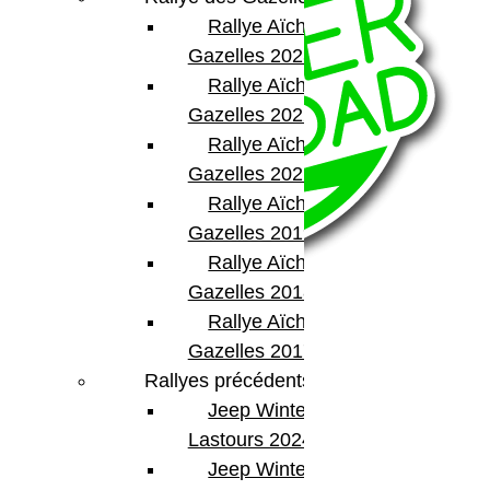
Rallye Aïcha des
Gazelles 2023
Rallye Aïcha des
Gazelles 2022
Rallye Aïcha des
Gazelles 2021 -30th
Rallye Aïcha des
Gazelles 2019
Rallye Aïcha des
Gazelles 2018
Rallye Aïcha des
Gazelles 2017
BumperOffroad
Rallyes précédents
46, Chemin de la Petite Bastide
Jeep Winter
13770 – Venelles
Lastours 2024
(Aix en Provence)
Email:
contact@bumperoffroad.com
Jeep Winter Tour
Tel:
+33 (0)4 42 54 26 75