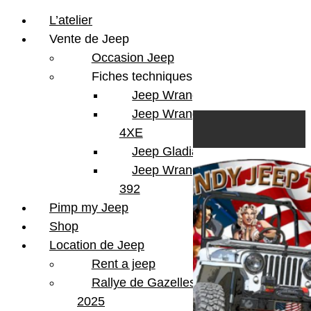
L’atelier
Vente de Jeep
Occasion Jeep
Fiches techniques
Jeep Wrangler JL
Skip to content
Search
Jeep Wrangler
0
Cart
4XE
Login/Register
Jeep Gladiator
Jeep Wrangler V8
392
Pimp my Jeep
Shop
Location de Jeep
Rent a jeep
Rallye de Gazelles
2025