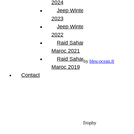
2024
Jeep Winter Tour
Compte
2023
Mon Compte
Jeep Winter Tour
Détails de mon compte
Déconnexion
2022
Mes commandes
Raid Sahara Tour
Panier Shop Bumper
Maroc 2021
Raid Sahara Tour
Premium Jeep Specialist - BumperOffroad by
bleu-ocean.fr
Maroc 2019
Contact
Rechercher:
Request car price
Rassemblement, le 13ème Burgundy Jeep Trophy
Name