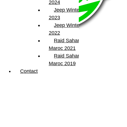
2024
Jeep Winter Tour
2023
Jeep Winter Tour
2022
Raid Sahara Tour
Maroc 2021
Raid Sahara Tour
BumperOffroad
Maroc 2019
46, Chemin de la Petite Bastide
Contact
13770 – Venelles
(Aix en Provence)
Email:
contact@bumperoffroad.com
Tel:
+33 (0)4 42 54 26 75
Compte
Mon Compte
Détails de mon compte
Déconnexion
Mes commandes