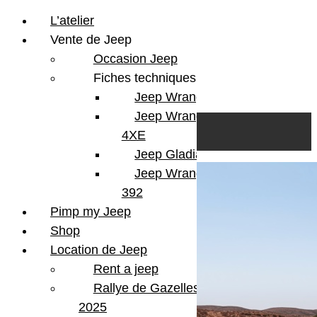
L’atelier
Vente de Jeep
Occasion Jeep
Fiches techniques
Jeep Wrangler JL
Skip to content
Search
Jeep Wrangler
0
Cart
4XE
Login/Register
Jeep Gladiator
Jeep Wrangler V8
392
Pimp my Jeep
Shop
Location de Jeep
Rent a jeep
Rallye de Gazelles
2025