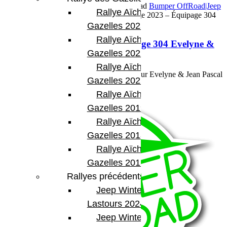
20 octobre 2023
Par Martial BumperOffroad
Bumper OffRoad|Jeep
Rallye Aïcha des
Commentaires fermés
sur Tunisie Challenge 2023 – Équipage 304
Evelyne & Jean Pascal
Gazelles 2023
Rallye Aïcha des
Tunisie Challenge 2023 – Équipage 304 Evelyne &
Gazelles 2022
Jean Pascal
Rallye Aïcha des
Première expérience en course africaine pour Evelyne & Jean Pascal
Gazelles 2021 -30th
Matonti
Voir plus
Rallye Aïcha des
Gazelles 2019
Rallye Aïcha des
Gazelles 2018
Rallye Aïcha des
Gazelles 2017
Rallyes précédents
Jeep Winter
Lastours 2024
Jeep Winter Tour