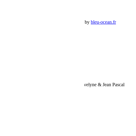
Panier Shop Bumper
Premium Jeep Specialist - BumperOffroad by
bleu-ocean.fr
Rechercher:
Request car price
Tunisie Challenge 2023 – Équipage 304 Evelyne & Jean Pascal
Name
Email
Phone
Request