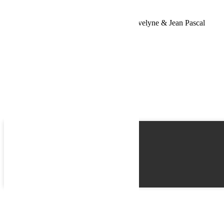
Schedule a Test Drive
Tunisie Challenge 2023 – Équipage 304 Evelyne & Jean Pascal
Name
Email
Phone
Best time
Request