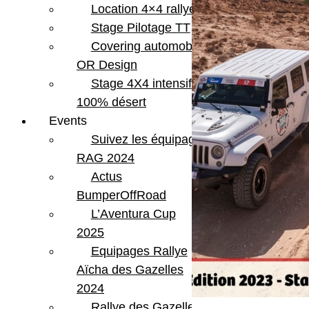
Location 4×4 rallye
Stage Pilotage TT
Covering automobile –
OR Design
Stage 4X4 intensif
100% désert
Events
Suivez les équipages
RAG 2024
Actus
BumperOffRoad
L’Aventura Cup
2025
Equipages Rallye
Aïcha des Gazelles
2024
Rallye des Gazelles