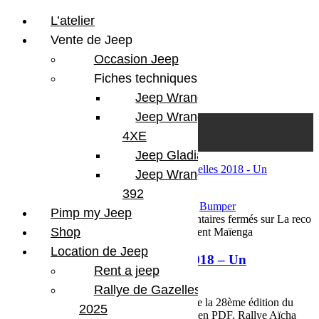
L’atelier
Vente de Jeep
Occasion Jeep
Fiches techniques
Jeep Wrangler JL
Skip to content
Search
Jeep Wrangler
0
Cart
4XE
Login/Register
Jeep Gladiator
Jeep Wrangler V8
392
5 février 2018
Par Martial BumperOffroad
Bumper
Pimp my Jeep
OffRoad|Jeep
Compétition
Voyage
Commentaires fermés
sur La reco
Shop
du Rallye des Gazelles 2018 – Un événement Maïenga
Location de Jeep
La reco du Rallye des Gazelles 2018 – Un
Rent a jeep
événement Maïenga
Rallye de Gazelles
Compte rendu des repérages du parcours de la 28ème édition du
2025
Rallye Aïcha des Gazelles du Maroc 2018 en PDF, Rallye Aïcha