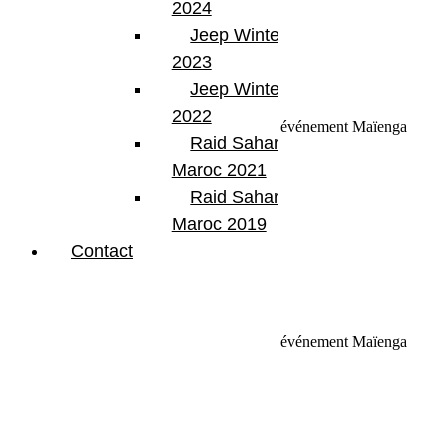
2024
Rechercher:
Jeep Winter Tour
2023
Request car price
Jeep Winter Tour
2022
La reco du Rallye des Gazelles 2018 – Un événement Maïenga
Raid Sahara Tour
Name
Maroc 2021
Email
Raid Sahara Tour
Phone
Maroc 2019
Contact
Request
Schedule a Test Drive
La reco du Rallye des Gazelles 2018 – Un événement Maïenga
Name
Email
Phone