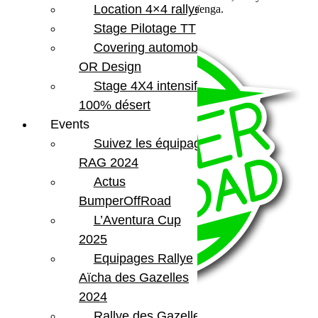
Location 4×4 rallye
des Gazelles du Maroc, Un événement Maïenga.
Voir plus
Stage Pilotage TT
Covering automobile –
OR Design
Stage 4X4 intensif
100% désert
Events
Suivez les équipages
RAG 2024
Actus
BumperOffRoad
L’Aventura Cup
2025
Equipages Rallye
Aïcha des Gazelles
2024
Rallye des Gazelles