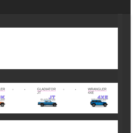
LER
GLADIATOR
WRANGLER
JT
4XE