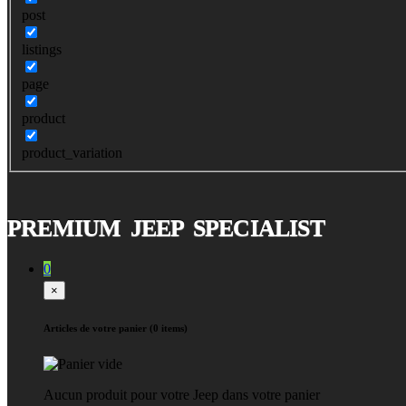
post
listings
page
product
product_variation
PREMIUM JEEP SPECIALIST
0
×
Articles de votre panier (0 items)
Aucun produit pour votre Jeep dans votre panier