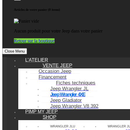
Articles de votre panier (0 items)
Aucun produit pour votre Jeep dans votre panier
Retour sur la boutique
Close Menu
L’ATELIER
VENTE JEEP
Occasion Jeep
Financement
Fiches techniques
Jeep Wrangler JL
Jeep Wrangler 4XE
Jeep Gladiator
Jeep Wrangler V8 392
PIMP MY JEEP
SHOP
WRANGLER JLU
WRANGLER J