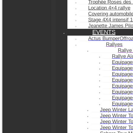
Trophée Roses des 
Location 4×4 rallye
Covering automobil
Stage 4X4 intensif 
Jeanette James Pil
EVENTS
Actus BumperOffro
Rallyes
Rallye
Rallye A
Equipage
Equipage
Equipage
Equipage
Equipage
Equipage
Equipage
Equipage
Jeep Winter L
Jeep Winter T
Jeep Winter T
Jeep Winter T