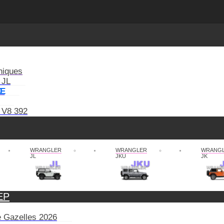
niques
 JL
XE
 V8 392
WRANGLER
WRANGLER
WRANG
JL
JKU
JK
EP
de Gazelles 2026