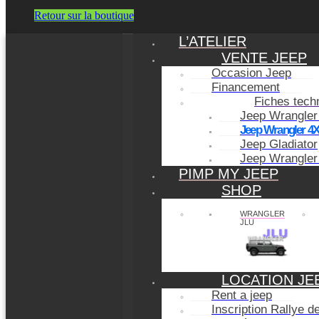
Retour sur la boutique
L’ATELIER
VENTE JEEP
Occasion Jeep
Financement
Fiches tech
Jeep Wrangler
Jeep Wrangler 4
Jeep Gladiator
Jeep Wrangler
PIMP MY JEEP
SHOP
WRANGLER
JLU
LOCATION JE
Rent a jeep
Inscription Rallye 