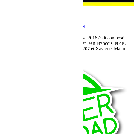
avril 21, 2016
Martial
Bumper OffRoad dans le Journal du 4×4
Le team Bumper Offroad sur le Carta Rallye 2016 était composé
cette année d’une Jeep JK n°108 de Alain et Jean Francois, et de 3
RZR Dan et Miki n°205, Greg et Gilles n°207 et Xavier et Manu
n°206...
Lire la suite