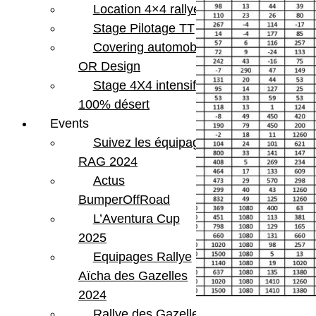
Location 4×4 rallye
Stage Pilotage TT
Covering automobile –
OR Design
Stage 4X4 intensif
100% désert
Events
Suivez les équipages
RAG 2024
Actus
BumperOffRoad
L’Aventura Cup
2025
Equipages Rallye
Aïcha des Gazelles
2024
Rallye des Gazelles