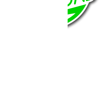
BumperOffroad
46, Chemin de la Petite Bastide
13770 – Venelles
(Aix en Provence)
Email:
contact@bumperoffroad.com
Tel:
+33 (0)4 42 54 26 75
Compte
Mon Compte
Détails de mon compte
Déconnexion