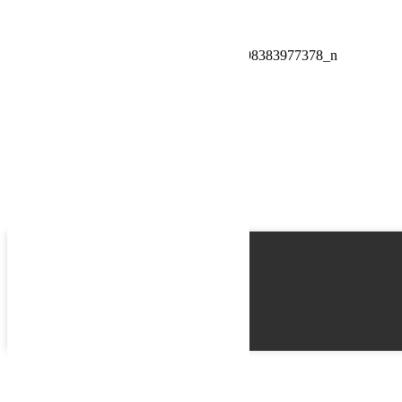
Schedule a Test Drive
10290081_546715188839199_3009970498383977378_n
Name
Email
Phone
Best time
Request