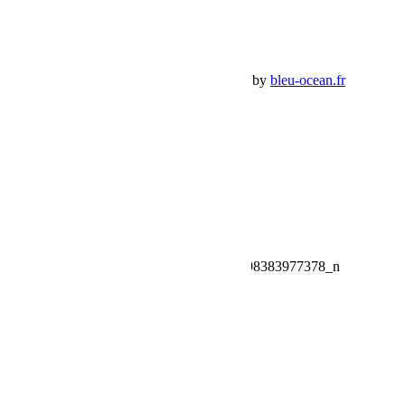
Mes commandes
Panier Shop Bumper
Premium Jeep Specialist - BumperOffroad by
bleu-ocean.fr
Rechercher:
Request car price
10290081_546715188839199_3009970498383977378_n
Name
Email
Phone
Request