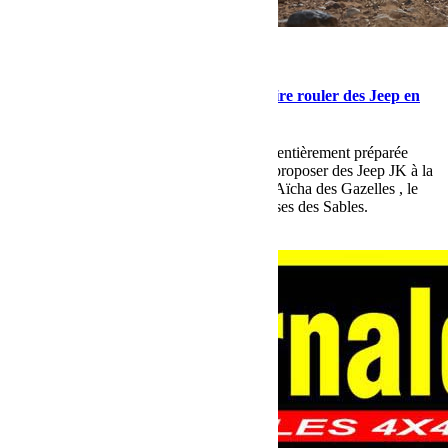
février 2, 2017
Martial
Bumperoffroad le seul préparateur à faire rouler des Jeep en
compétition !
Nous sommes les seul à louer des Jeep JK entièrement préparée
pour la competition rallye. Nous pouvons proposer des Jeep JK à la
location pour des Rallye comme le Rallye Aïcha des Gazelles , le
Rallye Cap Femina ou encore Trophée Roses des Sables.
Lire la suite