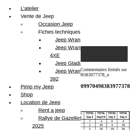
L’atelier
Vente de Jeep
Occasion Jeep
Fiches techniques
Jeep Wrangler JL
Skip to content
Search
Jeep Wrangler
0
Cart
4XE
Login/Register
Jeep Gladiator
12 mars 2016
Par Martial BumperOffroad
Commentaires fermés
sur
Jeep Wrangler V8
10290081_546715188839199_3009970498383977378_n
392
10290081_546715188839199_300997049838397737
Pimp my Jeep
Shop
Location de Jeep
Rent a jeep
Rallye de Gazelles
2025