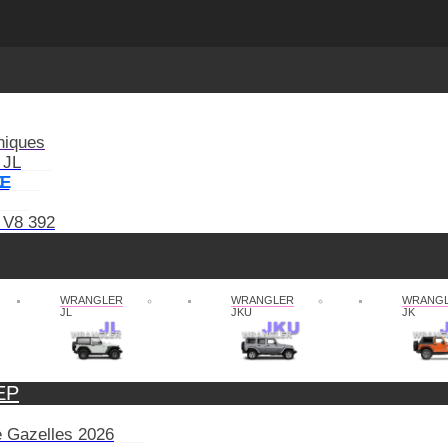
niques
 JL
XE
 V8 392
WRANGLER
WRANGLER
WRANG
JL
JKU
JK
EP
de Gazelles 2026