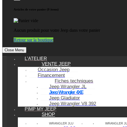
Articles de votre panier (0 items)
Aucun produit pour votre Jeep dans votre panier
Retour sur la boutique
Close Menu
L’ATELIER
VENTE JEEP
Occasion Jeep
Financement
Fiches techniques
Jeep Wrangler JL
Jeep Wrangler 4XE
Jeep Gladiator
Jeep Wrangler V8 392
PIMP MY JEEP
SHOP
WRANGLER JLU
WRANGLER J