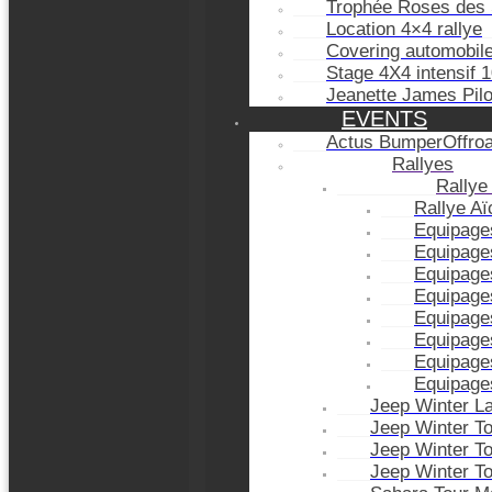
Trophée Roses des 
Location 4×4 rallye
Covering automobil
Stage 4X4 intensif 
Jeanette James Pil
EVENTS
Actus BumperOffro
Rallyes
Rallye
Rallye A
Equipage
Equipage
Equipage
Equipage
Equipage
Equipage
Equipage
Equipage
Jeep Winter L
Jeep Winter T
Jeep Winter T
Jeep Winter T