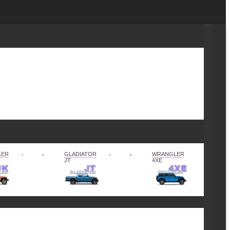
LER
GLADIATOR
WRANGLER
JT
4XE