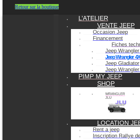
Retour sur la boutique
L’ATELIER
VENTE JEEP
Occasion Jeep
Financement
Fiches tech
Jeep Wrangler
Jeep Wrangler 4
Jeep Gladiator
Jeep Wrangler
PIMP MY JEEP
SHOP
WRANGLER
JLU
LOCATION JE
Rent a jeep
Inscription Rallye 