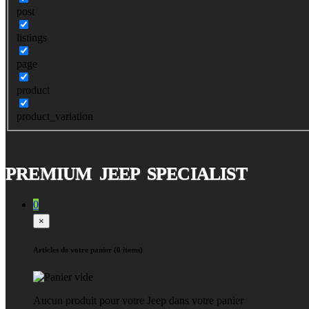
post
listings
page
product
product_variation
PREMIUM JEEP SPECIALIST
0
×
Articles de votre panier (0 items)
Aucun produit pour votre Jeep dans votre panier