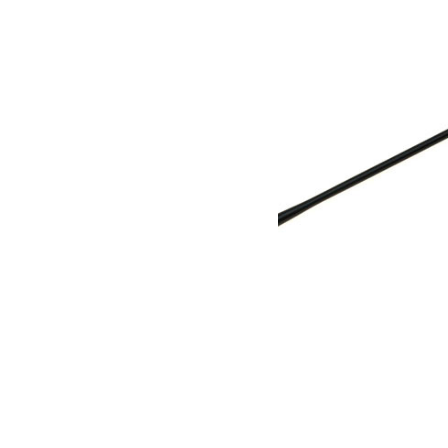
1 250.00
€
Lire la suite
Antenne courte pour Jeep JK et JKU
65.00
€
Ajouter au panier