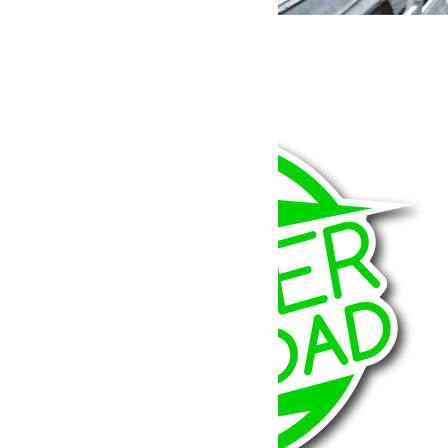
Marche pied électrique pour Jeep JK 2 Portes
1 450.00
€
Ajouter au panier