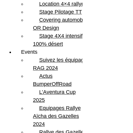
Location 4×4 rallye
Stage Pilotage TT
Covering automobile –
OR Design
Stage 4X4 intensif
100% désert
Events
Suivez les équipages
RAG 2024
Actus
BumperOffRoad
L’Aventura Cup
2025
Equipages Rallye
Aïcha des Gazelles
2024
Rallye des Gazelles