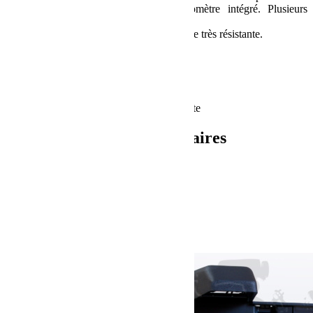
tuyau spirales de 8 mètres avec manomètre intégré. Plusieurs
embouts de gonflage inclus.
Livré avec une sacoche de transport en toile très résistante.
• Capacité: 160 L/min
• Pression maximum: 10 bars
• Ampérage: 45A
• Voltage: 12 Volt DC
• Sacoche de transport en toile très résistante
Informations complémentaires
Poids
10 kg
Dimensions
40 × 30 × 30 cm
Produits similaires