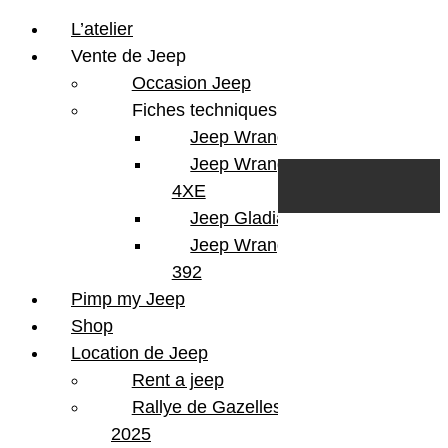
L’atelier
Vente de Jeep
Occasion Jeep
Fiches techniques
Jeep Wrangler JL
Skip to content
Search
Jeep Wrangler
0
Cart
4XE
Login/Register
Jeep Gladiator
Jeep Wrangler V8
392
Pimp my Jeep
Shop
Location de Jeep
Rent a jeep
Rallye de Gazelles
2025