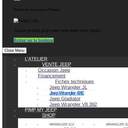
Articles de votre panier (0 items)
Aucun produit pour votre Jeep dans votre panier
Retour sur la boutique
Close Menu
L’ATELIER
VENTE JEEP
Occasion Jeep
Financement
Fiches techniques
Jeep Wrangler JL
Jeep Wrangler 4XE
Jeep Gladiator
Jeep Wrangler V8 392
PIMP MY JEEP
SHOP
WRANGLER JLU
WRANGLER J