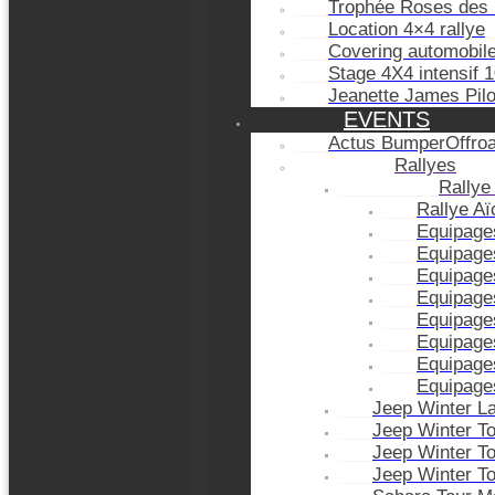
Trophée Roses des 
Location 4×4 rallye
Covering automobil
Stage 4X4 intensif 
Jeanette James Pil
EVENTS
Actus BumperOffro
Rallyes
Rallye
Rallye A
Equipage
Equipage
Equipage
Equipage
Equipage
Equipage
Equipage
Equipage
Jeep Winter L
Jeep Winter T
Jeep Winter T
Jeep Winter T