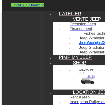
Retour sur la boutique
L’ATELIER
VENTE JEEP
Occasion Jeep
Financement
Fiches tech
Jeep Wrangler
Jeep Wrangler 4
Jeep Gladiator
Jeep Wrangler
PIMP MY JEEP
SHOP
WRANGLER
JLU
LOCATION JE
Rent a jeep
Inscription Rallye 