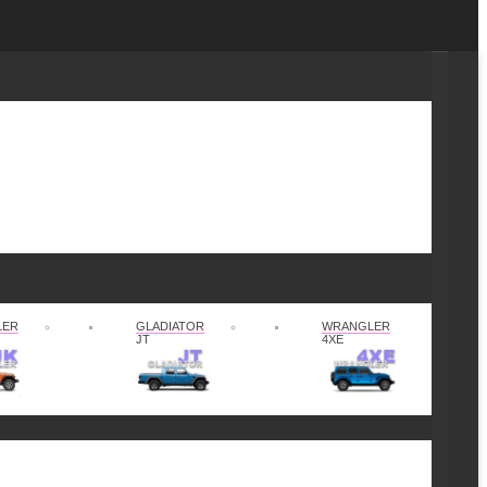
LER
GLADIATOR
WRANGLER
JT
4XE