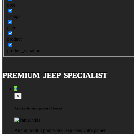
post
listings
page
product
product_variation
PREMIUM JEEP SPECIALIST
0
×
Articles de votre panier (0 items)
Aucun produit pour votre Jeep dans votre panier