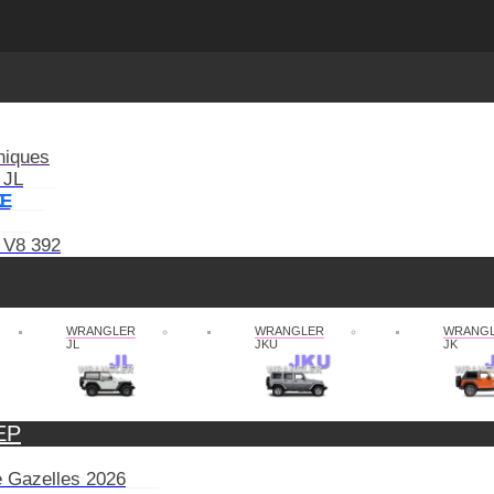
niques
 JL
XE
 V8 392
WRANGLER
WRANGLER
WRANG
JL
JKU
JK
EP
de Gazelles 2026