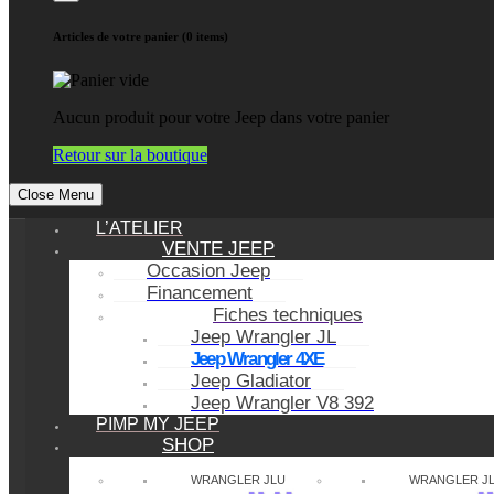
Articles de votre panier (0 items)
Aucun produit pour votre Jeep dans votre panier
Retour sur la boutique
Close Menu
L’ATELIER
VENTE JEEP
Occasion Jeep
Financement
Fiches techniques
Jeep Wrangler JL
Jeep Wrangler 4XE
Jeep Gladiator
Jeep Wrangler V8 392
PIMP MY JEEP
SHOP
WRANGLER JLU
WRANGLER J