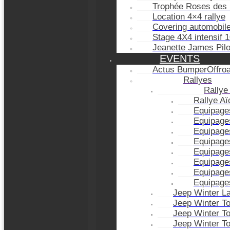
Trophée Roses des 
Location 4×4 rallye
Covering automobil
Stage 4X4 intensif 
Jeanette James Pil
EVENTS
Actus BumperOffro
Rallyes
Rallye
Rallye A
Equipage
Equipage
Equipage
Equipage
Equipage
Equipage
Equipage
Equipage
Jeep Winter L
Jeep Winter T
Jeep Winter T
Jeep Winter T