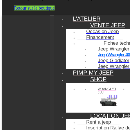
Retour sur la boutique
L’ATELIER
VENTE JEEP
Occasion Jeep
Financement
Fiches tech
Jeep Wrangler
Jeep Wrangler 4
Jeep Gladiator
Jeep Wrangler
PIMP MY JEEP
SHOP
WRANGLER
JLU
LOCATION JE
Rent a jeep
Inscription Rallye 