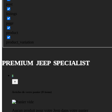
post
listings
page
product
product_variation
PREMIUM JEEP SPECIALIST
0
×
Articles de votre panier (0 items)
Aucun produit pour votre Jeep dans votre panier