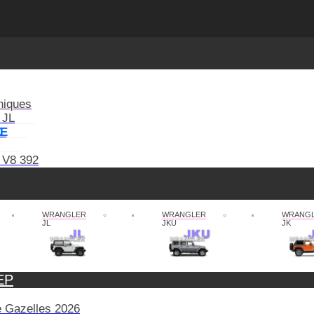
niques
 JL
XE
 V8 392
WRANGLER
WRANGLER
WRANG
JL
JKU
JK
EP
de Gazelles 2026