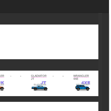
LER
GLADIATOR
WRANGLER
JT
4XE