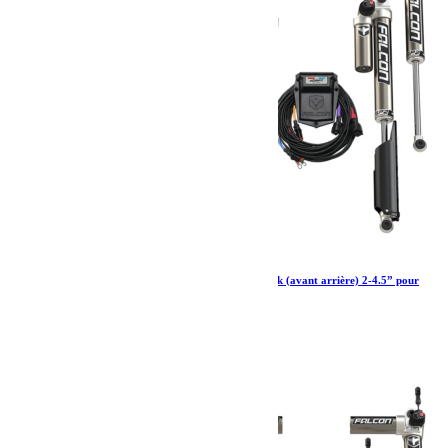
Amortisseurs Falcon SP 2 3.5 ADAPT Piggyback (avant arrière) 2-4.5” pour
Jeep Wrangler JL 4 portes essence
3 841.91
€
Ajouter au panier