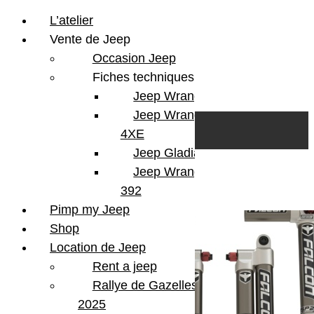
L’atelier
Vente de Jeep
Occasion Jeep
Fiches techniques
Jeep Wrangler JL
Skip to content
Search
Jeep Wrangler
0
Cart
4XE
Login/Register
Jeep Gladiator
Jeep Wrangler V8
Affichage de 1–24 sur 69 résultats
392
Pimp my Jeep
Shop
Location de Jeep
Rent a jeep
Rallye de Gazelles
2025