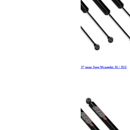
Amortisseurs 9550 Teraflex (avant arrière) 2.5-3” pour Jeep Wrangler JL / JLU
520.79
€
Ajouter au panier