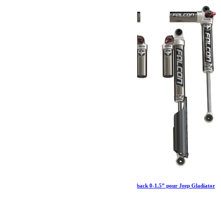
Amortisseurs Falcon SP 2 3.3 Fast adjust Piggyback 0-1.5” pour Jeep Gladiator
JT diesel
2 760.79
€
Ajouter au panier