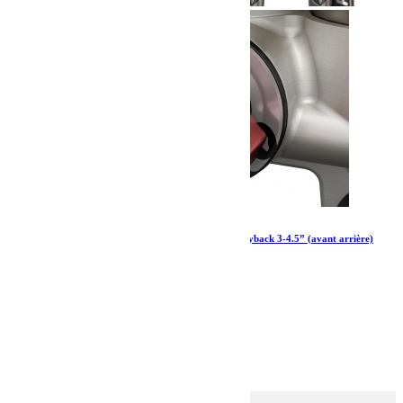
Amortisseurs Falcon series 3.3 Fast adjust Piggyback 3-4.5” (avant arrière)
pour Jeep Wrangler JK 4 portes
2 715.85
€
Ajouter au panier
1
2
3
→
Rechercher