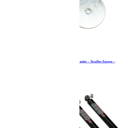
Kit de rondelles pour ressorts arrière – JK Wrangler – Teraflex Europe –
Provenance USA
34.99
€
Ajouter au panier