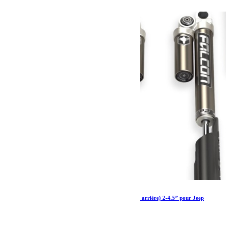
Amortisseurs Falcon SP 2 3.1 Piggyback (avant arrière) 2-4.5” pour Jeep
Wrangler EcoDiesel, 4xe et 392
2 111.19
€
Ajouter au panier