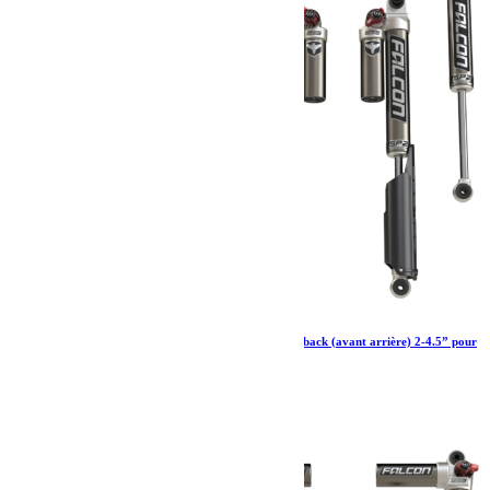
Amortisseurs Falcon SP 2 3.3 Fast adjust Piggyback (avant arrière) 2-4.5” pour
Jeep Wrangler JL Ecodiesel 4xe 392
2 760.79
€
Ajouter au panier