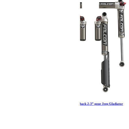
Amortisseurs Falcon SP 2 3.3 Fast adjust Piggyback 2-3” pour Jeep Gladiator
JT diesel
2 760.79
€
Ajouter au panier