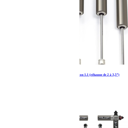
JT Gladiator Kit d’amortisseurs monotube Falcon 1.1 (réhausse de 2 à 3,5”)
713.99
€
Ajouter au panier