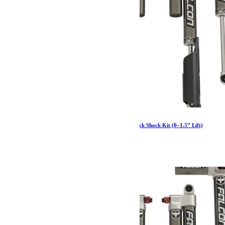
JT EcoDiesel: Falcon SP2 3.5 e-Adjust Piggyback Shock Kit (0–1.5” Lift)
3 247.99
€
Ajouter au panier