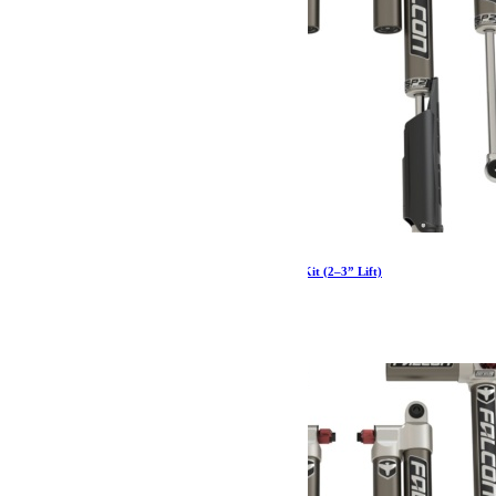
JT: Falcon SP2 3.5 e-Adjust Piggyback Shock Kit (2–3” Lift)
3 247.99
€
Ajouter au panier