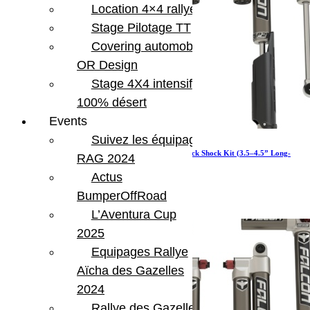
Location 4×4 rallye
Stage Pilotage TT
Covering automobile –
OR Design
Stage 4X4 intensif
100% désert
Events
Suivez les équipages
JT EcoDiesel: Falcon SP2 3.5 e-Adjust Piggyback Shock Kit (3.5–4.5” Long-
RAG 2024
Travel)
Actus
3 247.99
€
Ajouter au panier
BumperOffRoad
L’Aventura Cup
2025
Equipages Rallye
Aïcha des Gazelles
2024
Rallye des Gazelles