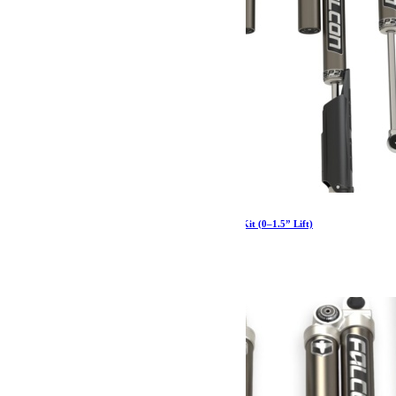
JT: Falcon SP2 3.5 e-Adjust Piggyback Shock Kit (0–1.5” Lift)
3 247.99
€
Ajouter au panier