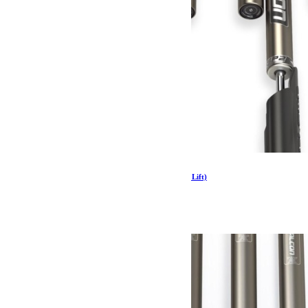
JT: Falcon SP2 3.1 Piggyback Shock Kit (2–3” Lift)
2 171.51
€
Ajouter au panier