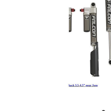
Amortisseurs Falcon SP 2 3.3 Fast adjust Piggyback 3.5-4.5” pour Jeep
Gladiator JT diesel
2 760.79
€
Ajouter au panier