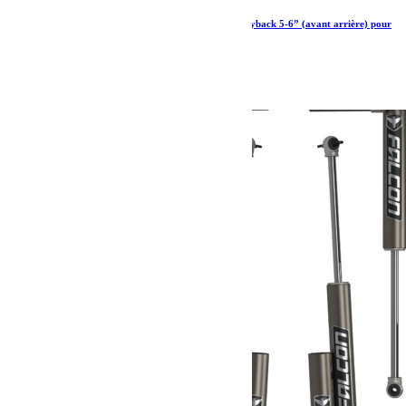
Amortisseurs Falcon series 3.3 Fast adjust Piggyback 5-6” (avant arrière) pour
Jeep Wrangler JK 4 portes
2 715.85
€
Ajouter au panier