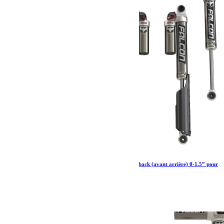
Amortisseurs Falcon SP 2 3.3 Fast adjust Piggyback (avant arrière) 0-1.5” pour
Jeep Wrangler JL Ecodiesel 4xe 392
2 760.79
€
Ajouter au panier