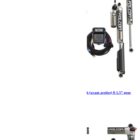
Amortisseurs Falcon SP 2 3.5 ADAPT Piggyback (avant arrière) 0-1.5” pour
Jeep Wrangler JL 2 portes essence
3 752.60
€
Ajouter au panier