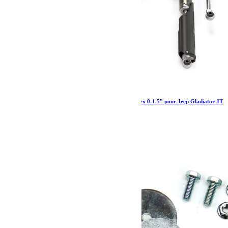
Amortisseurs Falcon SP 2 3.1 Piggyback Teraflex 0-1.5” pour Jeep Gladiator JT
diesel
2 109.00
€
Ajouter au panier