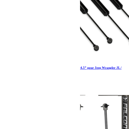
Amortisseurs 9550 Teraflex (avant arrière) 3.5-4.5” pour Jeep Wrangler JL /
JLU
520.79
€
Ajouter au panier