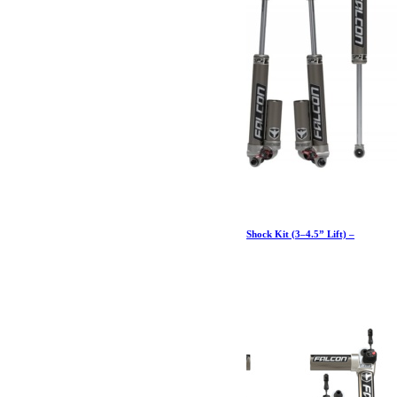
JK 4dr: Falcon SP2 3.3 Fast Adjust Piggyback Shock Kit (3–4.5” Lift) –
Teraflex Europe
2 701.99
€
Ajouter au panier