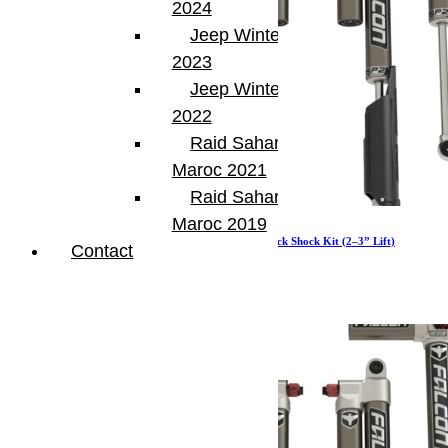
2024
Jeep Winter Tour
2023
Jeep Winter Tour
2022
Raid Sahara Tour
Maroc 2021
Raid Sahara Tour
Maroc 2019
JT EcoDiesel: Falcon SP2 3.5 e-Adjust Piggyback Shock Kit (2–3” Lift)
Contact
3 247.99
€
Ajouter au panier