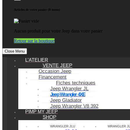
Articles de votre panier (0 items)
Aucun produit pour votre Jeep dans votre panier
Retour sur la boutique
Close Menu
L’ATELIER
VENTE JEEP
Occasion Jeep
Financement
Fiches techniques
Jeep Wrangler JL
Jeep Wrangler 4XE
Jeep Gladiator
Jeep Wrangler V8 392
PIMP MY JEEP
SHOP
WRANGLER JLU
WRANGLER J