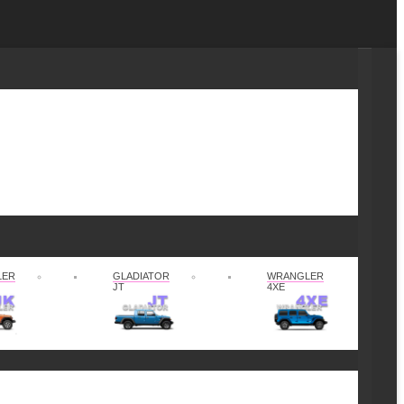
LER
GLADIATOR
WRANGLER
JT
4XE