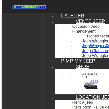
Retour sur la boutique
L’ATELIER
VENTE JEEP
Occasion Jeep
Financement
Fiches tech
Jeep Wrangler
Jeep Wrangler 4
Jeep Gladiator
Jeep Wrangler
PIMP MY JEEP
SHOP
WRANGLER
JLU
LOCATION JE
Rent a jeep
Inscription Rallye 