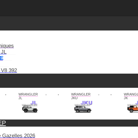
niques
 JL
XE
 V8 392
WRANGLER
WRANGLER
WRANG
JL
JKU
JK
EP
de Gazelles 2026