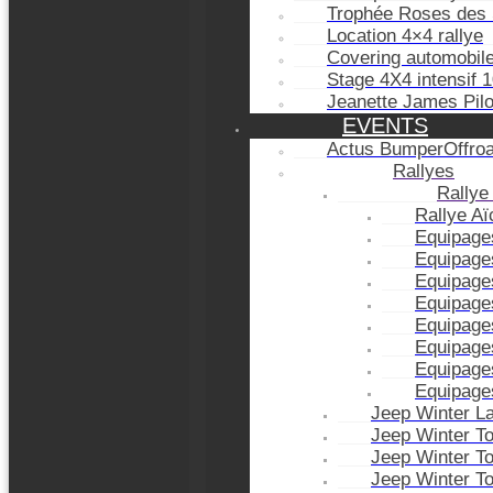
Trophée Roses des 
Location 4×4 rallye
Covering automobil
Stage 4X4 intensif 
Jeanette James Pil
EVENTS
Actus BumperOffro
Rallyes
Rallye
Rallye A
Equipage
Equipage
Equipage
Equipage
Equipage
Equipage
Equipage
Equipage
Jeep Winter L
Jeep Winter T
Jeep Winter T
Jeep Winter T