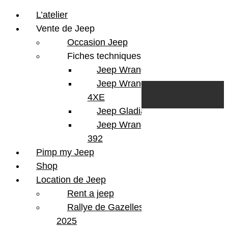
L’atelier
Vente de Jeep
Occasion Jeep
Fiches techniques
Jeep Wrangler JL
Skip to content
Search
Jeep Wrangler
0
Cart
4XE
Login/Register
Jeep Gladiator
Jeep Wrangler V8
392
Pimp my Jeep
Shop
Location de Jeep
Rent a jeep
Rallye de Gazelles
2025