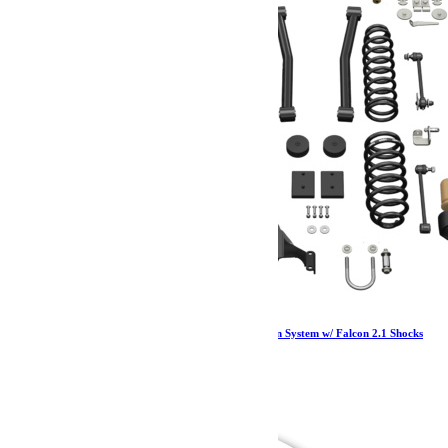
Jeep JKU 4 Door 2.5 Inch Sport ST2 Suspension System w/ Falcon 2.1 Shocks
07-18 Wrangler JKU TeraFlex
3 159.57
€
Ajouter au panier