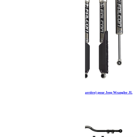
Amortisseurs Falcon SP 2 2.1 monotube (avant arrière) pour Jeep Wrangler JL
4 portes 0-1.5”
1 297.79
€
Ajouter au panier