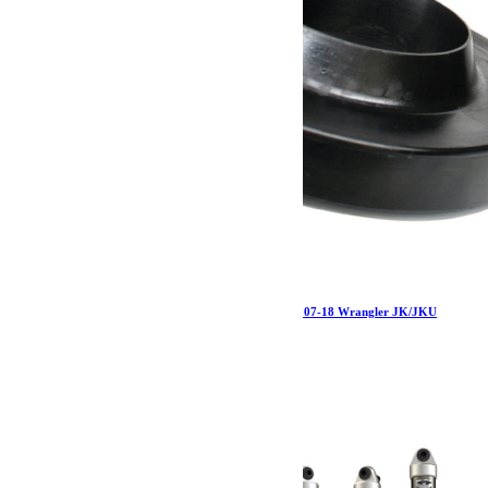
Jeep JK/JKU 1 Inch Front Spring Spacer Each 07-18 Wrangler JK/JKU
TeraFlex
32.19
€
Ajouter au panier