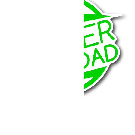
BumperOffroad