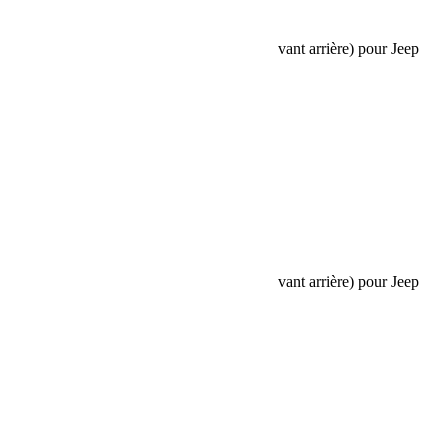
Request car price
Amortisseurs Falcon SP 2 2.1 monotube (avant arrière) pour Jeep
Wrangler JT 2-3.5”
Name
Email
Phone
Request
Schedule a Test Drive
Amortisseurs Falcon SP 2 2.1 monotube (avant arrière) pour Jeep
Wrangler JT 2-3.5”
Name
Email
Phone
Best time