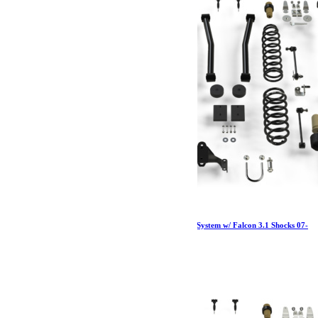
Jeep JK 2 Door 2.5 Inch Sport ST2 Suspension System w/ Falcon 3.1 Shocks 07-
18 Wrangler JK TeraFlex
3 971.51
€
Ajouter au panier