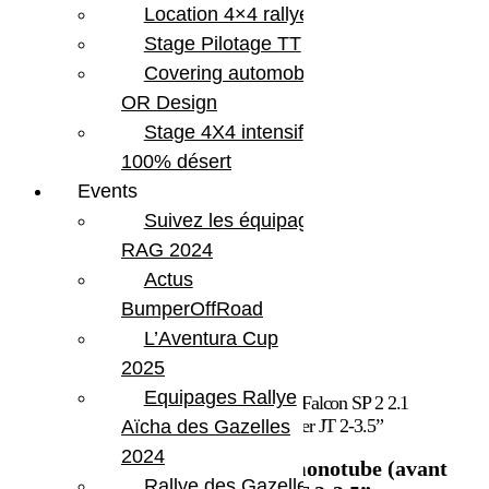
Location 4×4 rallye
Stage Pilotage TT
Covering automobile –
OR Design
Stage 4X4 intensif
100% désert
Events
Suivez les équipages
RAG 2024
Actus
BumperOffRoad
L’Aventura Cup
2025
Equipages Rallye
Accueil
/
Marques
/
Falcon
/ Amortisseurs Falcon SP 2 2.1
monotube (avant arrière) pour Jeep Wrangler JT 2-3.5”
Aïcha des Gazelles
2024
Amortisseurs Falcon SP 2 2.1 monotube (avant
Rallye des Gazelles