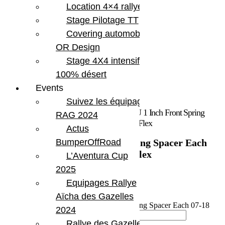
Location 4×4 rallye
Stage Pilotage TT
Covering automobile –
OR Design
Stage 4X4 intensif
100% désert
Events
Suivez les équipages
Accueil
/
Marques
/
Teraflex
/ Jeep JK/JKU 1 Inch Front Spring
RAG 2024
Spacer Each 07-18 Wrangler JK/JKU TeraFlex
Actus
Jeep JK/JKU 1 Inch Front Spring Spacer Each
BumperOffRoad
07-18 Wrangler JK/JKU TeraFlex
L’Aventura Cup
2025
32.19
€
Equipages Rallye
Aïcha des Gazelles
En stock
quantité de Jeep JK/JKU 1 Inch Front Spring Spacer Each 07-18
2024
Wrangler JK/JKU TeraFlex
Rallye des Gazelles