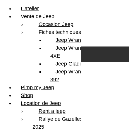
L’atelier
Vente de Jeep
Occasion Jeep
Fiches techniques
Jeep Wrangler JL
Skip to content
Search
Jeep Wrangler
0
Cart
4XE
Login/Register
Jeep Gladiator
Jeep Wrangler V8
392
Pimp my Jeep
Shop
Location de Jeep
Rent a jeep
Rallye de Gazelles
2025