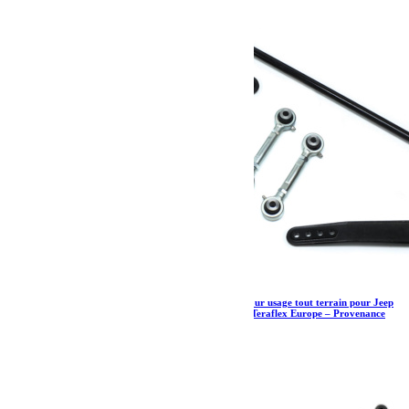
Barre stabilisatrice avant forgée uniquement pour usage tout terrain pour Jeep
Wrangler JK et JKU réhaussées de +0″ à 6″ – Teraflex Europe – Provenance
USA
758.73
€
Ajouter au panier