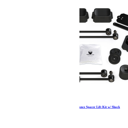
Jeep JL 2 Door Sport/Sahara 2.5 Inch Performance Spacer Lift Kit w/ Shock
Extensions 18-Pres Wrangler JL TeraFlex
708.37
€
Ajouter au panier