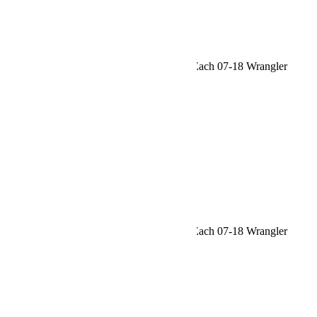
Request car price
Jeep JK/JKU 1 Inch Front Spring Spacer Each 07-18 Wrangler
JK/JKU TeraFlex
Name
Email
Phone
Request
Schedule a Test Drive
Jeep JK/JKU 1 Inch Front Spring Spacer Each 07-18 Wrangler
JK/JKU TeraFlex
Name
Email
Phone