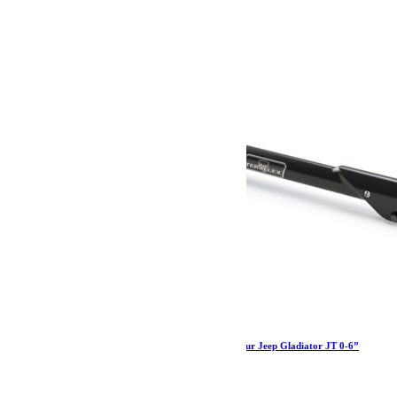
Barre panhard réglable HD Teraflex arrière pour Jeep Gladiator JT 0-6”
454.99
€
Ajouter au panier