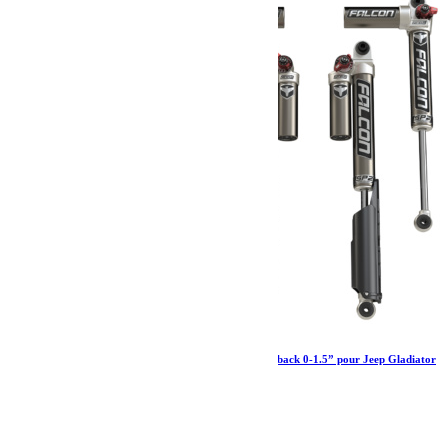
Amortisseurs Falcon SP 2 3.3 Fast adjust Piggyback 0-1.5” pour Jeep Gladiator
JT diesel
2 760.79
€
Ajouter au panier