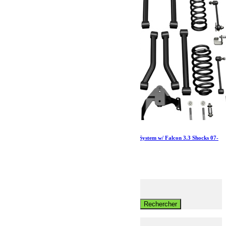
Jeep JKU 4 Door 3 Inch Sport ST3 Suspension System w/ Falcon 3.3 Shocks 07-
18 Wrangler JKU TeraFlex
5 630.40
€
Ajouter au panier
Rechercher
Rechercher:
Votre Jeep