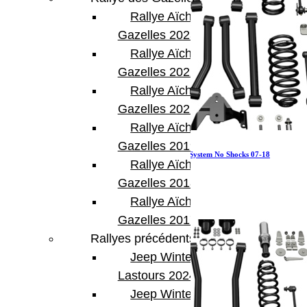
Rallye Aïcha des
Gazelles 2023
Rallye Aïcha des
Gazelles 2022
Rallye Aïcha des
Gazelles 2021 -30th
Rallye Aïcha des
Gazelles 2019
Jeep JKU 4 Door 3 Inch Sport ST3 Suspension System No Shocks 07-18
Rallye Aïcha des
Wrangler JKU TeraFlex
Gazelles 2018
3 113.56
€
Ajouter au panier
Rallye Aïcha des
Gazelles 2017
Rallyes précédents
Jeep Winter
Lastours 2024
Jeep Winter Tour