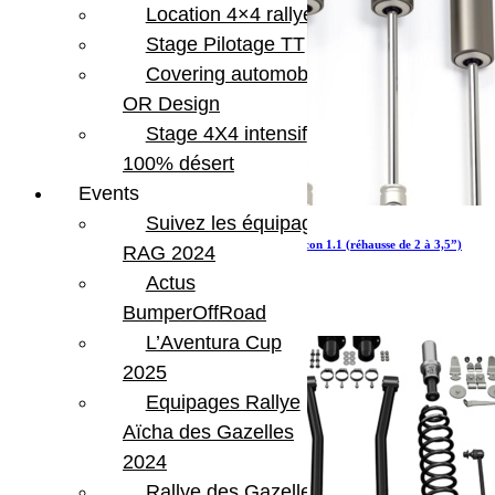
Location 4×4 rallye
Stage Pilotage TT
Covering automobile –
OR Design
Stage 4X4 intensif
100% désert
Events
Suivez les équipages
JT Gladiator Kit d’amortisseurs monotube Falcon 1.1 (réhausse de 2 à 3,5”)
RAG 2024
Actus
713.99
€
Ajouter au panier
BumperOffRoad
L’Aventura Cup
2025
Equipages Rallye
Aïcha des Gazelles
2024
Rallye des Gazelles