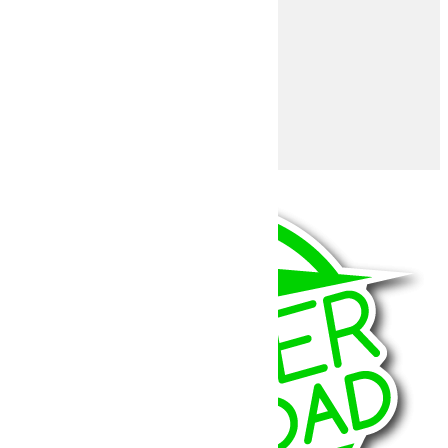
TaZer
Teraflex
Falcon
VisionX
XLed