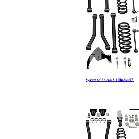
Jeep JKU 4 Door 3 Inch Sport ST3 Suspension System w/ Falcon 3.1 Shocks 07-
18 Wrangler JKU TeraFlex
4 980.84
€
Ajouter au panier