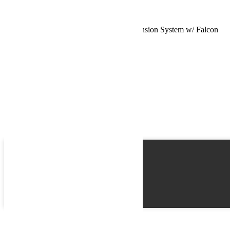
Schedule a Test Drive
Jeep JKU 4 Door 3 Inch Sport ST3 Suspension System w/ Falcon
3.3 Shocks 07-18 Wrangler JKU TeraFlex
Name
Email
Phone
Best time
Request