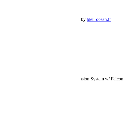
Panier Shop Bumper
Premium Jeep Specialist - BumperOffroad by
bleu-ocean.fr
Rechercher:
Request car price
Jeep JKU 4 Door 3 Inch Sport ST3 Suspension System w/ Falcon
3.3 Shocks 07-18 Wrangler JKU TeraFlex
Name
Email
Phone
Request