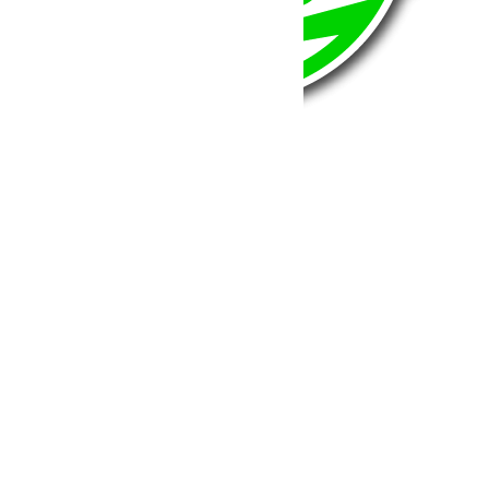
BumperOffroad
46, Chemin de la Petite Bastide
13770 – Venelles
(Aix en Provence)
Email:
contact@bumperoffroad.com
Tel:
+33 (0)4 42 54 26 75
Compte
Mon Compte
Détails de mon compte
Déconnexion
Mes commandes