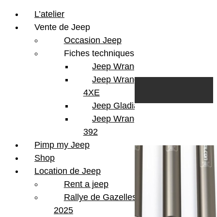
L’atelier
Vente de Jeep
Occasion Jeep
Fiches techniques
Jeep Wrangler JL
Skip to content
Search
Jeep Wrangler
0
Cart
4XE
Login/Register
Jeep Gladiator
Jeep Wrangler V8
5 résultats affichés
392
Pimp my Jeep
Shop
Location de Jeep
Rent a jeep
Rallye de Gazelles
2025