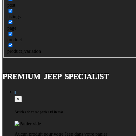
post
listings
page
product
product_variation
PREMIUM JEEP SPECIALIST
0
×
Articles de votre panier (0 items)
Aucun produit pour votre Jeep dans votre panier