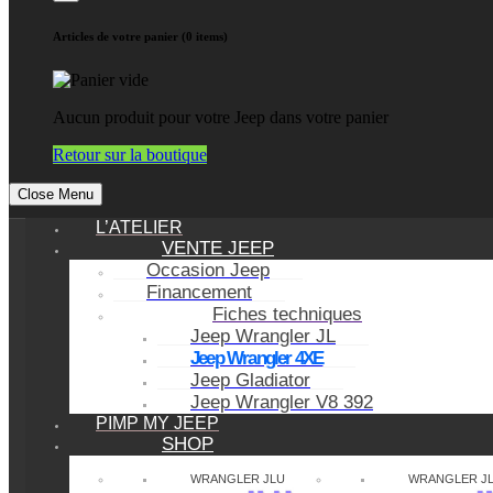
Articles de votre panier (0 items)
Aucun produit pour votre Jeep dans votre panier
Retour sur la boutique
Close Menu
L’ATELIER
VENTE JEEP
Occasion Jeep
Financement
Fiches techniques
Jeep Wrangler JL
Jeep Wrangler 4XE
Jeep Gladiator
Jeep Wrangler V8 392
PIMP MY JEEP
SHOP
WRANGLER JLU
WRANGLER J