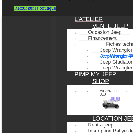
Retour sur la boutique
L’ATELIER
VENTE JEEP
Occasion Jeep
Financement
Fiches tech
Jeep Wrangler
Jeep Wrangler 4
Jeep Gladiator
Jeep Wrangler
PIMP MY JEEP
SHOP
WRANGLER
JLU
LOCATION JE
Rent a jeep
Inscription Rallye 