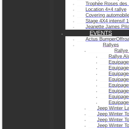
Trophée Roses des 
Location 4×4 rallye
Covering automobil
Stage 4X4 intensif 
Jeanette James Pil
EVENTS
Actus BumperOffro
Rallyes
Rallye
Rallye A
Equipage
Equipage
Equipage
Equipage
Equipage
Equipage
Equipage
Equipage
Jeep Winter L
Jeep Winter T
Jeep Winter T
Jeep Winter T