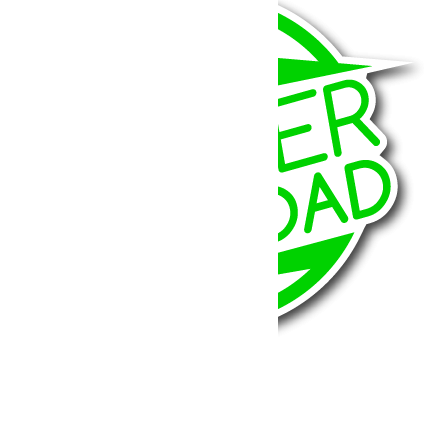
BumperOffroad