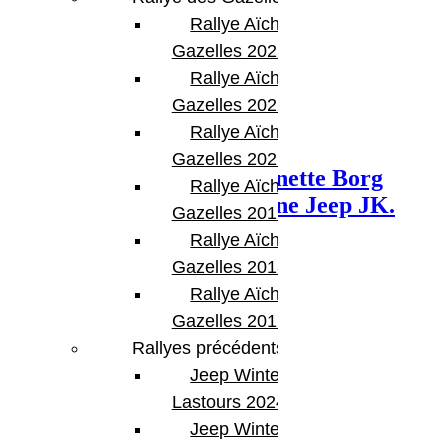
Rallye Aïcha des
Gazelles 2023
Rallye Aïcha des
Gazelles 2022
Rallye Aïcha des
Next Post
Gazelles 2021 -30th
L’équipage 403 James Jeanette Borg
Rallye Aïcha des
Anne-Marie au volant d’une Jeep JK.
Gazelles 2019
Rallye Aïcha des
Gazelles 2018
Rallye Aïcha des
Gazelles 2017
Rallyes précédents
Jeep Winter
Lastours 2024
Articles Liés
Jeep Winter Tour