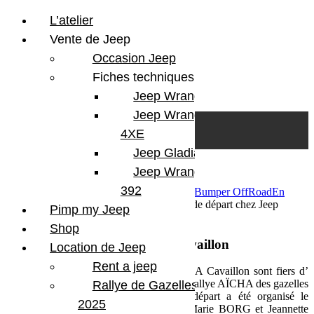
L’atelier
Vente de Jeep
Occasion Jeep
Fiches techniques
Jeep Wrangler JL
Skip to content
Search
Jeep Wrangler
0
Cart
4XE
Login/Register
Jeep Gladiator
Jeep Wrangler V8
392
17 mars 2016
Par Martial BumperOffroad
Bumper OffRoad
En
course
Commentaires fermés
sur Cocktail de départ chez Jeep
Pimp my Jeep
Cavaillon
Shop
Cocktail de départ chez Jeep Cavaillon
Location de Jeep
Rent a jeep
Le garage Mercedes-Benz et JEEP SAVIA Cavaillon sont fiers d’
être partenaires de l’équipage N° 403 du Rallye AÏCHA des gazelles
Rallye de Gazelles
2016 à cette occasion un cocktail de départ a été organisé le
2025
mercredi 16 mars en présence de AnneMarie BORG et Jeannette