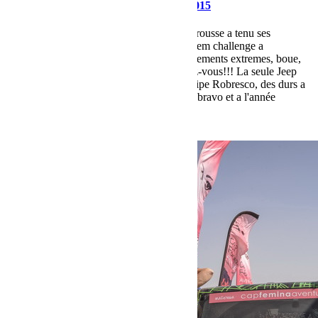
IronMan xtrem challenge montmorin 2015
Encore une fois cette année l'ami Gilles Girousse a tenu ses
promesses avec une edition de Ironman xtrem challenge a
montmorin mémorable: Zones de franchissements extremes, boue,
soleil, bonne ambiance, tout était au rendez-vous!!! La seule Jeep
engagée a finit a la 10eme place avec l'équipe Robresco, des durs a
cuire du cru qui roulent en famille. Encore bravo et a l'année
prochaine !!
Lire la suite