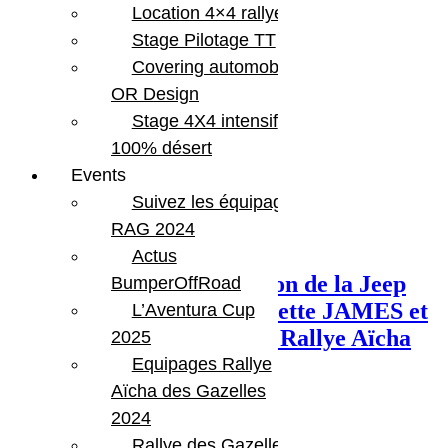
JAMES.
Location 4×4 rallye
Stage Pilotage TT
Covering automobile –
OR Design
Share:
Stage 4X4 intensif
100% désert
Events
Suivez les équipages
RAG 2024
Previous Post
Actus
Timelapse de la préparation de la Jeep
BumperOffRoad
JK de l’équipage 403 Jeanette JAMES et
L’Aventura Cup
Anne-Marie BORG sur le Rallye Aïcha
2025
des Gazelles
Equipages Rallye
Aïcha des Gazelles
2024
Rallye des Gazelles