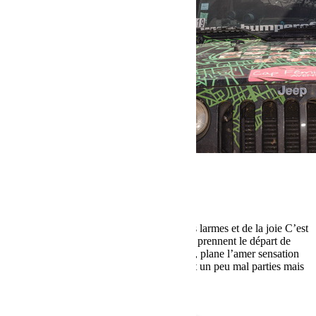
octobre 17, 2016
Martial
Cap Fémina 2016 Etape 6
Les adieux au désert (Jour 2) Du sable, des larmes et de la joie C’est
dans un joli arc de cercle que les Cap’Fées prennent le départ de
cette ultime épreuve. Sur la ligne de départ, plane l’amer sensation
de l’aventure qui touche à sa fin. « On était un peu mal parties mais
finalement c’est […]
Lire la suite