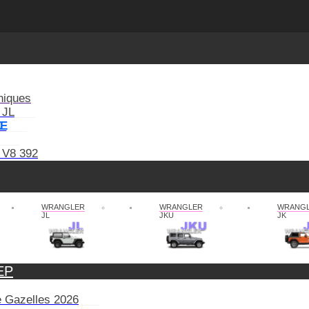
niques
 JL
XE
 V8 392
WRANGLER
WRANGLER
WRANG
JL
JKU
JK
EP
de Gazelles 2026