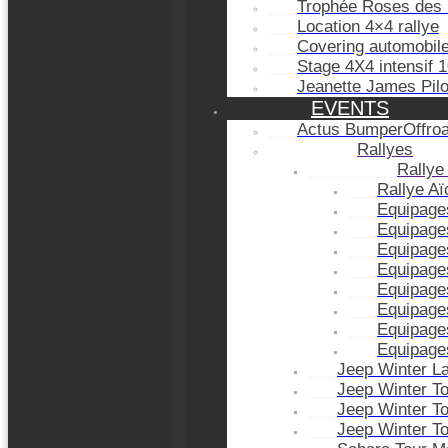
Trophée Roses des 
Location 4×4 rallye
Covering automobil
Stage 4X4 intensif 
Jeanette James Pil
EVENTS
Actus BumperOffro
Rallyes
Rallye
Rallye A
Equipage
Equipage
Equipage
Equipage
Equipage
Equipage
Equipage
Equipage
Jeep Winter L
Jeep Winter T
Jeep Winter T
Jeep Winter T