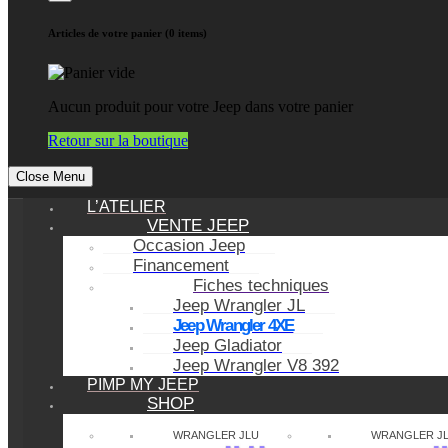
Articles de votre panier (0 items)
Aucun produit pour votre Jeep dans votre panier
Retour sur la boutique
Close Menu
L’ATELIER
VENTE JEEP
Occasion Jeep
Financement
Fiches techniques
Jeep Wrangler JL
Jeep Wrangler 4XE
Jeep Gladiator
Jeep Wrangler V8 392
PIMP MY JEEP
SHOP
WRANGLER JLU
WRANGLER J