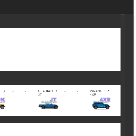
LER
GLADIATOR
WRANGLER
JT
4XE