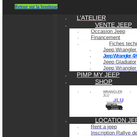
Retour sur la boutique
L’ATELIER
VENTE JEEP
Occasion Jeep
Financement
Fiches tech
Jeep Wrangler
Jeep Wrangler 4
Jeep Gladiator
Jeep Wrangler
PIMP MY JEEP
SHOP
WRANGLER
JLU
LOCATION JE
Rent a jeep
Inscription Rallye 