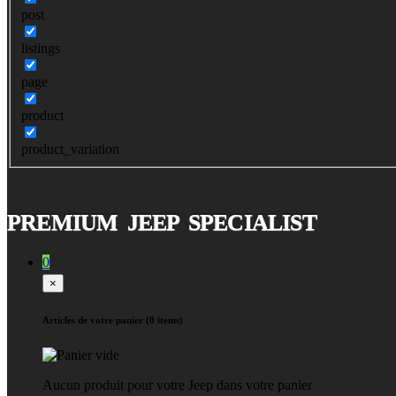
post
listings
page
product
product_variation
PREMIUM JEEP SPECIALIST
0
×
Articles de votre panier (0 items)
Aucun produit pour votre Jeep dans votre panier