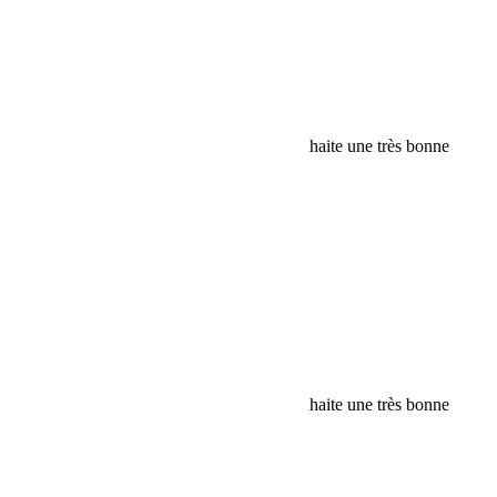
Rechercher:
Request car price
Toute l’équipe de Bumperoffroad vous souhaite une très bonne
année 2017.
Name
Email
Phone
Request
Schedule a Test Drive
Toute l’équipe de Bumperoffroad vous souhaite une très bonne
année 2017.
Name
Email