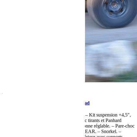
janvier 12, 2015
Martial
Jeep JK Unlimited de Découverte Offroad
Jeep JK Unlimited de Découverte Offroad – Kit suspension +4,5″,
ressorts AEV +4,5″ à tarage progressif avec tirants et Panhard
TERAFLEX. – Amortisseur FOX à bonbonne réglable. – Pare-choc
X4 avec porte roue. – Pneus 35″ GOODYEAR. – Snorkel. –
Longues portées à led XLED – Arceau intérieur avec supports