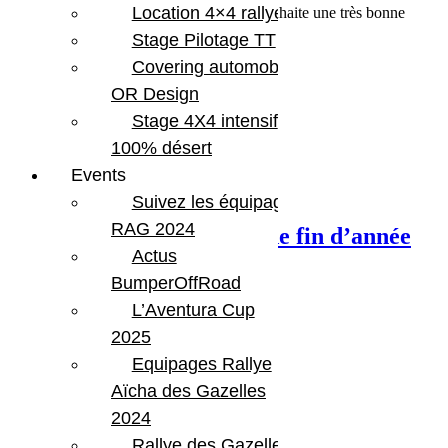
Location 4×4 rallye
Toute l’équipe de Bumperoffroad vous souhaite une très bonne
année 2017.
Stage Pilotage TT
Share:
Covering automobile –
OR Design
Stage 4X4 intensif
100% désert
Events
Previous Post
Suivez les équipages
RAG 2024
Fermeture pour les fêtes de fin d’année
Actus
2016
BumperOffRoad
L’Aventura Cup
2025
Equipages Rallye
Aïcha des Gazelles
2024
Rallye des Gazelles