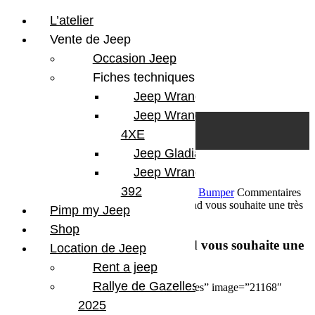
L’atelier
Vente de Jeep
Occasion Jeep
Fiches techniques
Jeep Wrangler JL
Skip to content
Search
Jeep Wrangler
0
Cart
4XE
Login/Register
Jeep Gladiator
Jeep Wrangler V8
392
5 janvier 2017
Par Martial BumperOffroad
Bumper
Commentaires
fermés
sur Toute l’équipe de Bumperoffroad vous souhaite une très
Pimp my Jeep
bonne année 2017.
Shop
Toute l’équipe de Bumperoffroad vous souhaite une
Location de Jeep
très bonne année 2017.
Rent a jeep
Rallye de Gazelles
[image_hover target=”_self” animation=”yes” image=”21168″
hover_image=”21167″]
2025