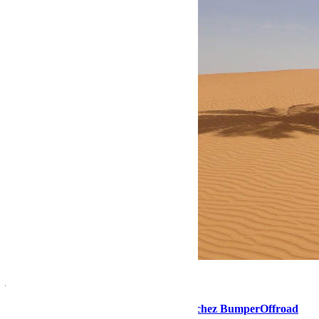
janvier 31, 2024
Martial
L’Aventura Cup 2025, louer votre 4X4 chez BumperOffroad