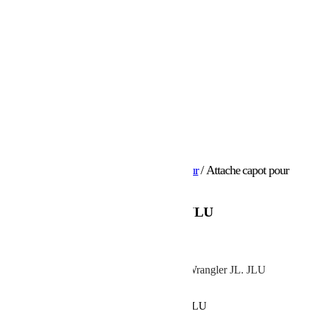
Accueil
/
Accessoires
/
Accessoires extérieur
/ Attache capot pour
Jeep JL et JLU
Attache capot pour Jeep JL et JLU
219.00
€
Kit d’attache de capot réglable pour Jeep Wrangler JL. JLU
En stock
quantité de Attache capot pour Jeep JL et JLU