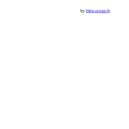
Premium Jeep Specialist - BumperOffroad by
bleu-ocean.fr
Rechercher:
Request car price
Attache capot pour Jeep JL et JLU
Name
Email
Phone
Request
Schedule a Test Drive