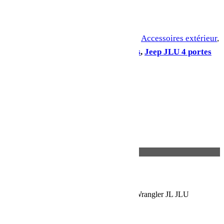
Ajouter au panier
UGS :
DRAKEOFF-JL
Catégories :
Accessoires extérieur
,
Goodies
Étiquettes :
Jeep JL 2 portes
,
Jeep JLU 4 portes
Partager:
Description
Description
Kit d’attache de capot réglable pour Jeep Wrangler JL JLU
Vendu à la paire.