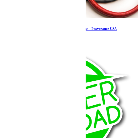
TeraFlex EZ-Tire Deflator Kit – Teraflex Europe – Provenance USA
74.18
€
Ajouter au panier