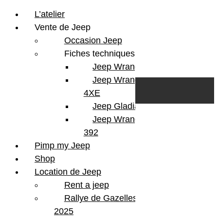
L’atelier
Vente de Jeep
Occasion Jeep
Fiches techniques
Jeep Wrangler JL
Skip to content
Search
Jeep Wrangler
0
Cart
4XE
Login/Register
Jeep Gladiator
Jeep Wrangler V8
392
Pimp my Jeep
Shop
Location de Jeep
Rent a jeep
Rallye de Gazelles
2025