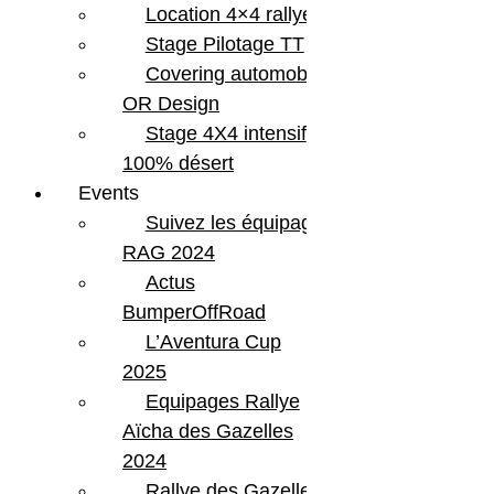
Location 4×4 rallye
Stage Pilotage TT
Covering automobile –
OR Design
Stage 4X4 intensif
100% désert
Events
Suivez les équipages
RAG 2024
Actus
BumperOffRoad
L’Aventura Cup
2025
Equipages Rallye
Aïcha des Gazelles
2024
Rallye des Gazelles