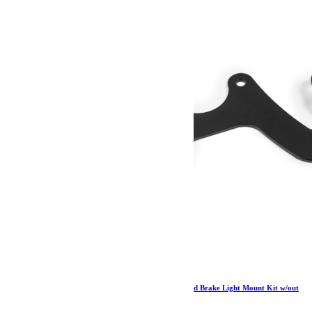
65.00
€
Ajouter au panier
Jeep JK/JKU 8-Lug Alpha License Plate and 3rd Brake Light Mount Kit w/out
Lug Nuts 07-18 Wrangler JK/JKU TeraFlex