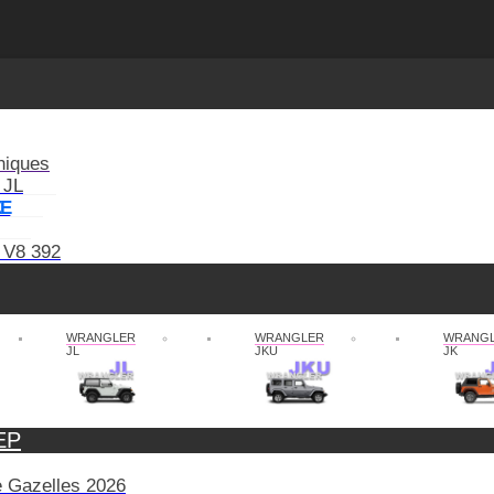
niques
 JL
XE
 V8 392
WRANGLER
WRANGLER
WRANG
JL
JKU
JK
EP
de Gazelles 2026