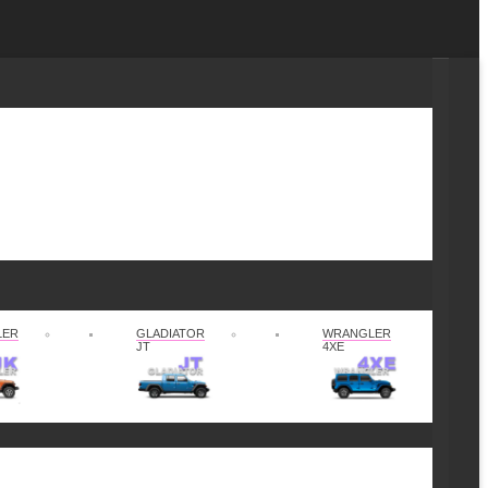
LER
GLADIATOR
WRANGLER
JT
4XE