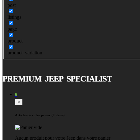
post
listings
page
product
product_variation
PREMIUM JEEP SPECIALIST
0
×
Articles de votre panier (0 items)
Aucun produit pour votre Jeep dans votre panier