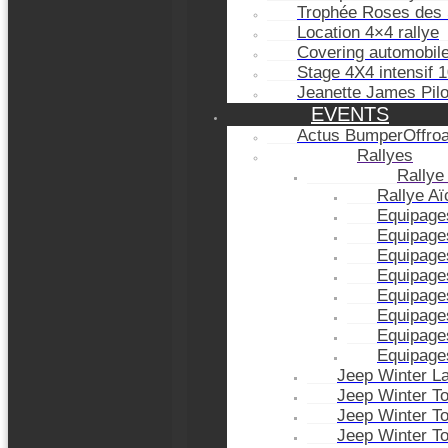
Trophée Roses des 
Location 4×4 rallye
Covering automobil
Stage 4X4 intensif 
Jeanette James Pil
EVENTS
Actus BumperOffro
Rallyes
Rallye
Rallye A
Equipage
Equipage
Equipage
Equipage
Equipage
Equipage
Equipage
Equipage
Jeep Winter L
Jeep Winter T
Jeep Winter T
Jeep Winter T