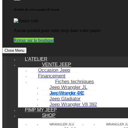
Articles de votre panier (0 items)
Aucun produit pour votre Jeep dans votre panier
Retour sur la boutique
Close Menu
L’ATELIER
VENTE JEEP
Occasion Jeep
Financement
Fiches techniques
Jeep Wrangler JL
Jeep Wrangler 4XE
Jeep Gladiator
Jeep Wrangler V8 392
PIMP MY JEEP
SHOP
WRANGLER JLU
WRANGLER J