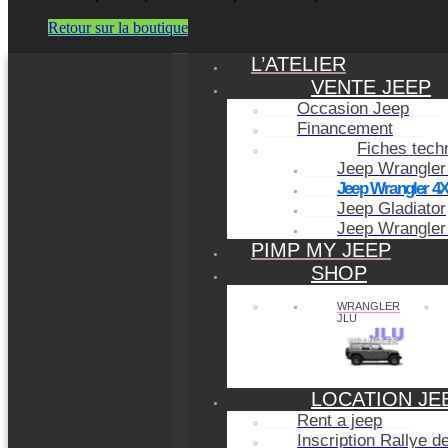
Retour sur la boutique
L’ATELIER
VENTE JEEP
Occasion Jeep
Financement
Fiches tech
Jeep Wrangler
Jeep Wrangler 4
Jeep Gladiator
Jeep Wrangler
PIMP MY JEEP
SHOP
WRANGLER
JLU
LOCATION JE
Rent a jeep
Inscription Rallye 