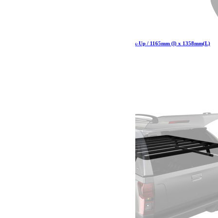
Kit de galerie Slimline II pour une benne de Pick-Up / 1165mm (l) x 1358mm(L)
– de Front Runner
1 114.29
€
Ajouter au panier