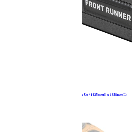
Kit de galerie Slimline II pour une benne de Pick-Up / 1425mm(l) x 1358mm(L) –
de Front Runner
1 245.38
€
Ajouter au panier