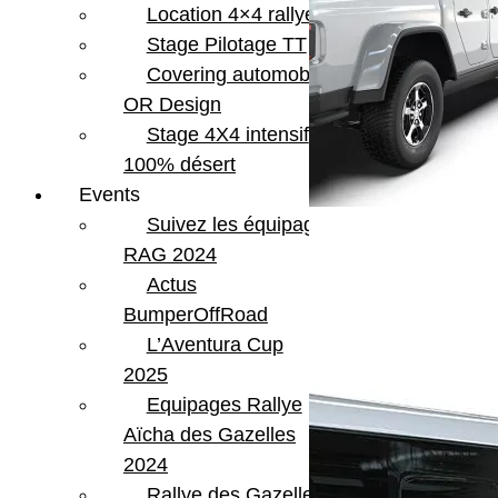
Location 4×4 rallye
Stage Pilotage TT
Covering automobile –
OR Design
Stage 4X4 intensif
100% désert
Events
Suivez les équipages
RAG 2024
Actus
BumperOffRoad
L’Aventura Cup
2025
Equipages Rallye
Aïcha des Gazelles
2024
Rallye des Gazelles