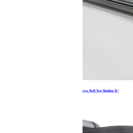
Kit de galerie de benne Slimline II pour Pickup avec Roll Top Slimline II /
1475(L) x 1358(L) – par Front Runner
1 148.57
€
Ajouter au panier