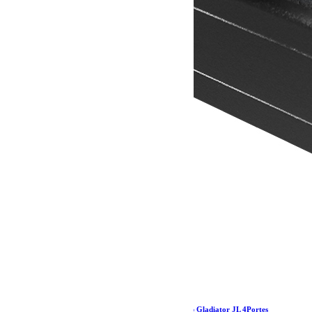
Kit de galerie extrême Slimline II pour une Jeep Gladiator JL 4Portes