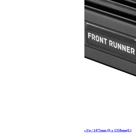
Kit de galerie Slimline II pour une benne de Pick-Up / 1475mm (l) x 1358mm(L)
– de Front Runner