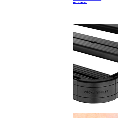
Mojave/Diesel (2018 – jusqu’à présent) – de Front Runner
2 334.08
€
Ajouter au panier