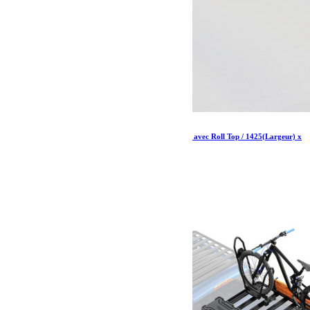
Kit de galerie de benne Slimline II pour Pick-up avec Roll Top / 1425(Largeur) x
1358(Longueur) – par Front Runner
1 174.79
€
Ajouter au panier