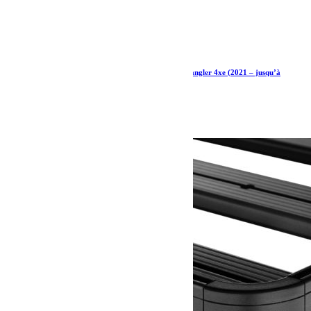
Kit de 1/2 galerie Slimline II pour une Jeep Wrangler 4xe (2021 – jusqu’à
présent) – de Front Runner
1 326.05
€
Ajouter au panier