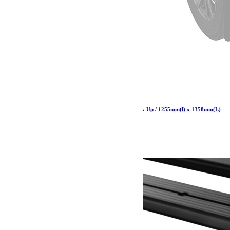
Kit de galerie Slimline II pour une benne de Pick-Up / 1255mm(l) x 1358mm(L) –
de Front Runner
1 164.71
€
Ajouter au panier