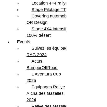
Location 4×4 rallye
Stage Pilotage TT
Covering automobile –
OR Design
Stage 4X4 intensif
100% désert
Events
Suivez les équipages
RAG 2024
Actus
BumperOffRoad
L’Aventura Cup
2025
Equipages Rallye
Aïcha des Gazelles
2024
Rallye des Gazelles