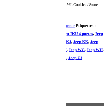
En stock
quantité de Glacière isotherme Dometic CI 56L Cool-Ice / Stone
Ajouter au panier
UGS :
FRID106
Catégorie :
Front Runner
Étiquettes :
Jeep Gladiator
,
Jeep JK 2 portes
,
Jeep JKU 4 portes
,
Jeep
JL 2 portes
,
Jeep JLU 4 portes
,
Jeep KJ
,
Jeep KK
,
Jeep
KL
,
Jeep LJ
,
Jeep Renegade
,
Jeep TJ
,
Jeep WG
,
Jeep WH
,
Jeep WJ
,
Jeep WK
,
Jeep XJ
,
Jeep YJ
,
Jeep ZJ
Partager:
Description