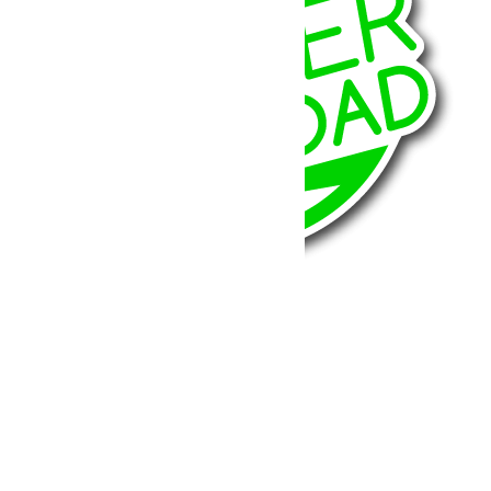
BumperOffroad
46, Chemin de la Petite Bastide
13770 – Venelles
(Aix en Provence)
Email:
contact@bumperoffroad.com
Tel:
+33 (0)4 42 54 26 75