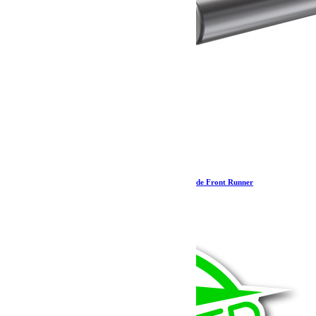
Support d’auvent Eezi-Awn Séries 1000/2000 – de Front Runner
69.58
€
Ajouter au panier