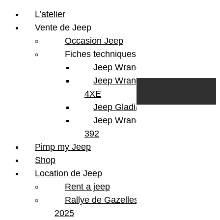
L’atelier
Vente de Jeep
Occasion Jeep
Fiches techniques
Jeep Wrangler JL
Skip to content
Search
Jeep Wrangler
0
Cart
4XE
Login/Register
Jeep Gladiator
Jeep Wrangler V8
392
Pimp my Jeep
Shop
Location de Jeep
Rent a jeep
Rallye de Gazelles
2025