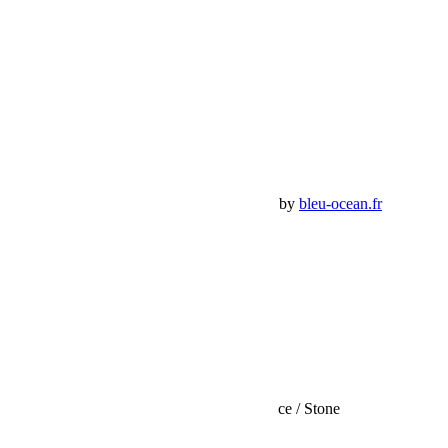
Compte
Mon Compte
Détails de mon compte
Déconnexion
Mes commandes
Panier Shop Bumper
Premium Jeep Specialist - BumperOffroad by
bleu-ocean.fr
Rechercher:
Request car price
Glacière isotherme Dometic CI 56L Cool-Ice / Stone
Name