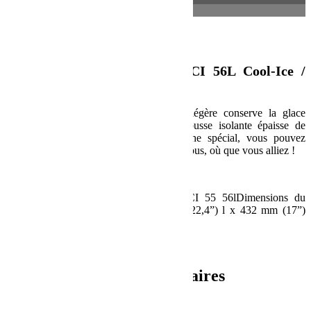
Informations complémentaires
Description
Glacière isotherme Dometic CI 56L Cool-Ice /
Stone
Cette glacière extrêmement efficace et légère conserve la glace
pendant plusieurs jours. Grâce à sa mousse isolante épaisse de
qualité frigorifique et son joint labyrinthe spécial, vous pouvez
emporter un rafraîchissement glacé avec vous, où que vous alliez !
Spécification :
Composé de :1 x Glacière isotherme CI 55 56lDimensions du
produit :515 mm (20,3”) L x 570 mm (22,4”) l x 432 mm (17”)
HPoids :10.6kg (23.4lbs)
UPC : 9331391007905
Informations complémentaires
Poids
10.8 kg