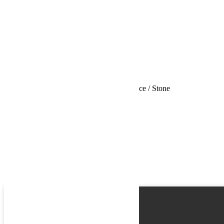
Email
Phone
Request
Schedule a Test Drive
Glacière isotherme Dometic CI 56L Cool-Ice / Stone
Name
Email
Phone
Best time
Request