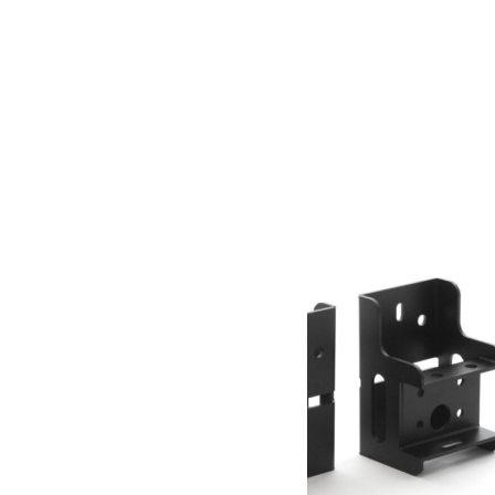
Pelle/Bêche avec un bord tranchant
37.30
€
Ajouter au panier