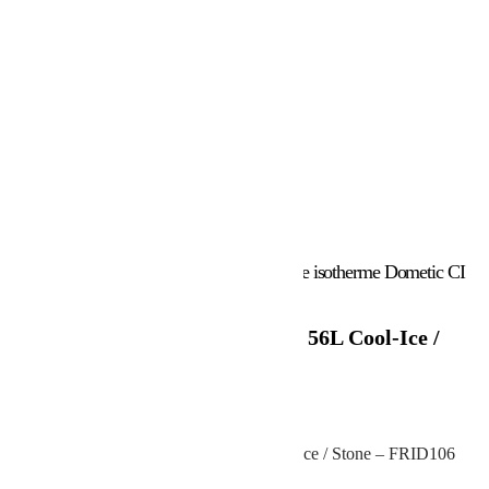
Accueil
/
Marques
/
Front Runner
/ Glacière isotherme Dometic CI
56L Cool-Ice / Stone
Glacière isotherme Dometic CI 56L Cool-Ice /
Stone
331.77
€
Glacière isotherme Dometic CI 56L Cool-Ice / Stone – FRID106