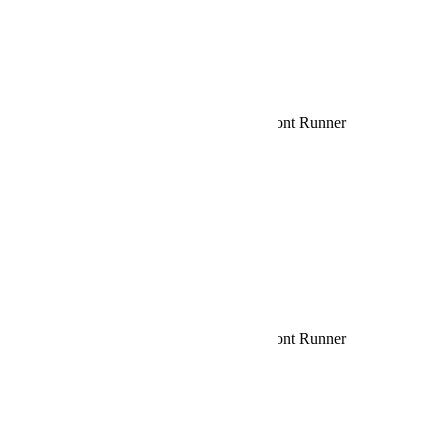
Rechercher:
Request car price
Grille de BBQ sur roue de secours – de Front Runner
Name
Email
Phone
Request
Schedule a Test Drive
Grille de BBQ sur roue de secours – de Front Runner
Name
Email
Phone