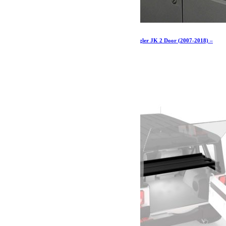
Kit de galerie extrême 1/2 pour une Jeep Wrangler JK 2 Door (2007-2018) –
par Front Runner
1 088.07
€
Ajouter au panier