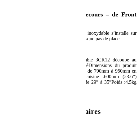
Description
Grille de BBQ sur roue de secours – de Front
Runner
Cette grille de BBQ ingénieuse en acier inoxydable s’installe sur
votre roue de secours et ne prend donc presque pas de place.
Spécification :
Matériaux utilisés :Grille: Acier inoxydable 3CR12 découpe au
laserPieds et écarteurs: Aluminium couléDimensions du produit
:Dimensions générales:210mm Hauteur x de 790mm à 950mm en
diamètreDiamètre grille / surface de cuisine :600mm (23.6”)
diamètreCorrespond à :Roue de secours de 29” à 35”Poids :4.5kg
(9.9lbs)
UPC : 6009542216720
Informations complémentaires
Poids
6.2 kg
Dimensions
35 × 47 × 8 cm