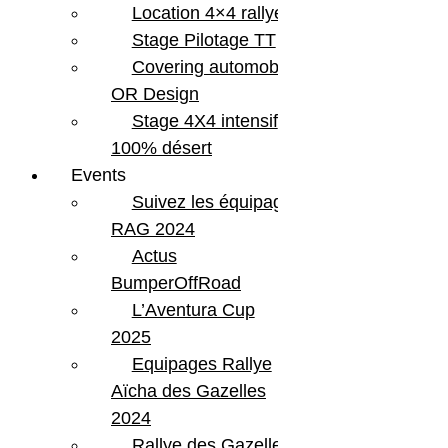
Location 4×4 rallye
Stage Pilotage TT
Covering automobile –
OR Design
Stage 4X4 intensif
100% désert
Events
Suivez les équipages
RAG 2024
Actus
BumperOffRoad
L’Aventura Cup
2025
Equipages Rallye
Aïcha des Gazelles
2024
Rallye des Gazelles