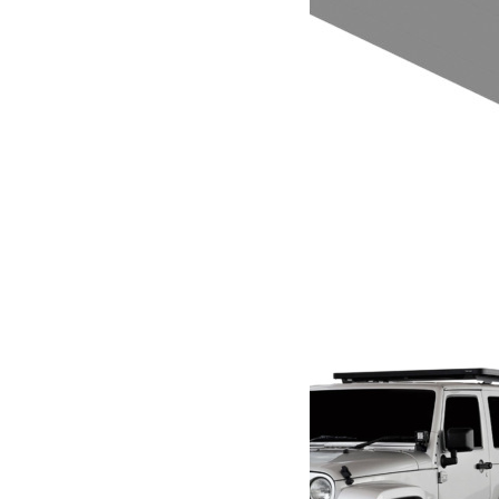
Support de cric Hi-Lift – de Front Runner
136.13
€
Ajouter au panier