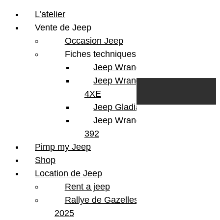
L’atelier
Vente de Jeep
Occasion Jeep
Fiches techniques
Jeep Wrangler JL
Skip to content
Search
Jeep Wrangler
0
Cart
4XE
Login/Register
Jeep Gladiator
Jeep Wrangler V8
392
Pimp my Jeep
Shop
Location de Jeep
Rent a jeep
Rallye de Gazelles
2025