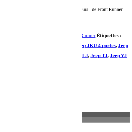
En stock
quantité de Grille de BBQ sur roue de secours - de Front Runner
Ajouter au panier
UGS :
VACC023
Catégorie :
Front Runner
Étiquettes :
Jeep Gladiator
,
Jeep JK 2 portes
,
Jeep JKU 4 portes
,
Jeep
JL 2 portes
,
Jeep JLU 4 portes
,
Jeep LJ
,
Jeep TJ
,
Jeep YJ
Partager:
Description
Informations complémentaires