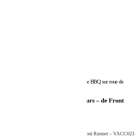
Accueil
/
Marques
/
Front Runner
/ Grille de BBQ sur roue de
secours – de Front Runner
Grille de BBQ sur roue de secours – de Front
Runner
241.01
€
Grille de BBQ sur roue de secours – de Front Runner – VACC023