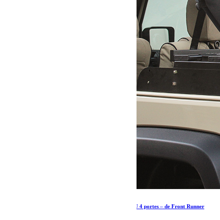
Galerie intérieure pour une Jeep Wrangler JKU 4 portes – de Front Runner