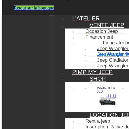
Retour sur la boutique
L’ATELIER
VENTE JEEP
Occasion Jeep
Financement
Fiches tech
Jeep Wrangler
Jeep Wrangler 4
Jeep Gladiator
Jeep Wrangler
PIMP MY JEEP
SHOP
WRANGLER
JLU
LOCATION JE
Rent a jeep
Inscription Rallye 