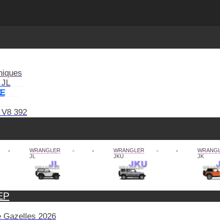
niques
 JL
XE
 V8 392
WRANGLER
WRANGLER
WRANG
JL
JKU
JK
EP
de Gazelles 2026