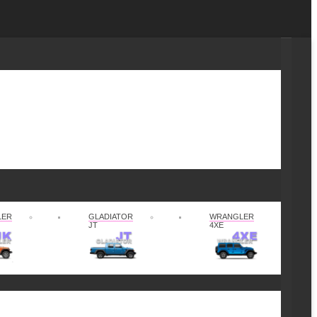
LER
GLADIATOR
WRANGLER
JT
4XE