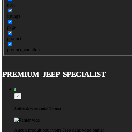
post
listings
page
product
product_variation
PREMIUM JEEP SPECIALIST
0
×
Articles de votre panier (0 items)
Aucun produit pour votre Jeep dans votre panier