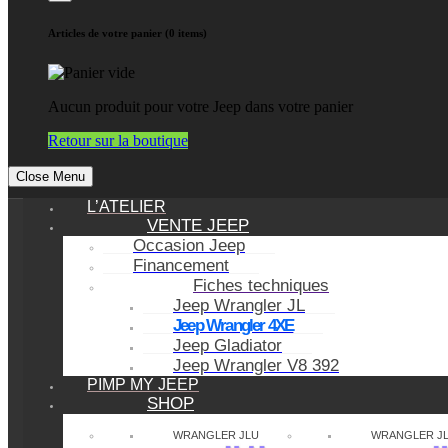
Articles de votre panier (0 items)
Aucun produit pour votre Jeep dans votre panier
Retour sur la boutique
Close Menu
L’ATELIER
VENTE JEEP
Occasion Jeep
Financement
Fiches techniques
Jeep Wrangler JL
Jeep Wrangler 4XE
Jeep Gladiator
Jeep Wrangler V8 392
PIMP MY JEEP
SHOP
WRANGLER JLU
WRANGLER J