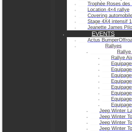
Trophée Roses des 
Location 4×4 rallye
Covering automobil
Stage 4X4 intensif 
Jeanette James Pil
EVENTS
Actus BumperOffro
Rallyes
Rallye
Rallye A
Equipage
Equipage
Equipage
Equipage
Equipage
Equipage
Equipage
Equipage
Jeep Winter L
Jeep Winter T
Jeep Winter T
Jeep Winter T