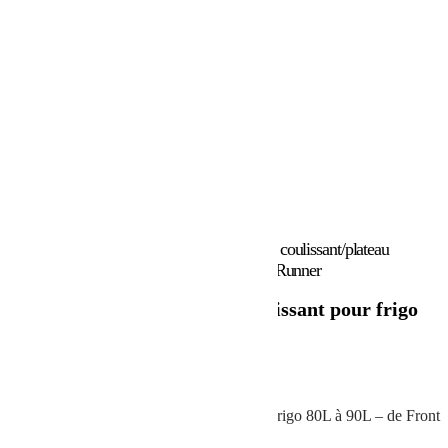
Accueil
/
Marques
/
Front Runner
/ Plateau coulissant/plateau
coulissant pour frigo 80L à 90L – de Front Runner
Plateau coulissant/plateau coulissant pour frigo
80L à 90L – de Front Runner
489.08
€
Plateau coulissant/plateau coulissant pour frigo 80L à 90L – de Front
Runner – FSLI001