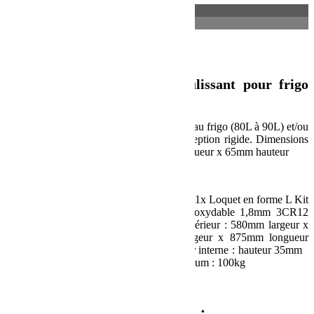
Description
Informations complémentaires
Description
Plateau coulissant/plateau coulissant pour frigo
80L à 90L – de Front Runner
Ce plateau coulissant offre un accès facile au frigo (80L à 90L) et/ou
à un autre équipement à bas profile, conception rigide. Dimensions
du produit : 580mm largeur x 920mm longueur x 65mm hauteur
Spécification :
Contient : 1x Plateau coulissant pour frigo 1x Loquet en forme L Kit
de boulons Matériau utilisé : Acier inoxydable 1,8mm 3CR12
époxy noir Dimensions du produit : Extérieur : 580mm largeur x
920mm longueur Intérieur : 510mm largeur x 875mm longueur
Hauteur totale : hauteur 65mm Profondeur interne : hauteur 35mm
Poids : 16,7kg Capacité de charge maximum : 100kg
UPC : 6009542204871