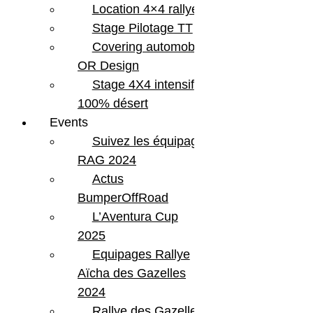
Location 4×4 rallye
Stage Pilotage TT
Covering automobile –
OR Design
Stage 4X4 intensif
100% désert
Events
Suivez les équipages
RAG 2024
Actus
BumperOffRoad
L’Aventura Cup
2025
Equipages Rallye
Aïcha des Gazelles
2024
Rallye des Gazelles