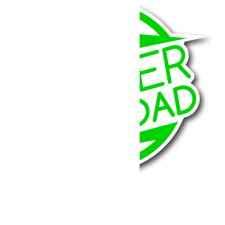
BumperOffroad