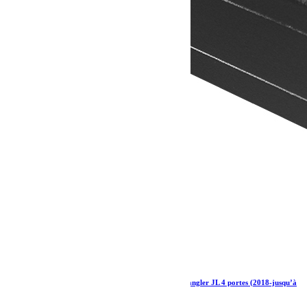
Kit de galerie Slimline II 1/2 pour une Jeep Wrangler JL 4 portes (2018-jusqu’à
présent) – de Front Runner