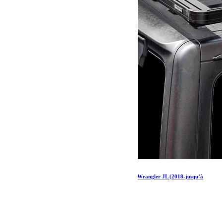
Kit de galerie de toit Extreme ½ pour une Jeep Wrangler JL (2018-jusqu’à
présent)
1 326.05
€
Ajouter au panier