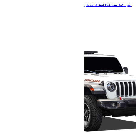
Jeep Wrangler JL 2 Door (2018-actuel) Kit de galerie de toit Extreme 1/2 – par
Front Runner
1 098.15
€
Ajouter au panier