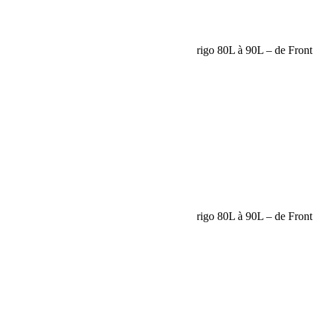
Request car price
Plateau coulissant/plateau coulissant pour frigo 80L à 90L – de Front
Runner
Name
Email
Phone
Request
Schedule a Test Drive
Plateau coulissant/plateau coulissant pour frigo 80L à 90L – de Front
Runner
Name
Email
Phone