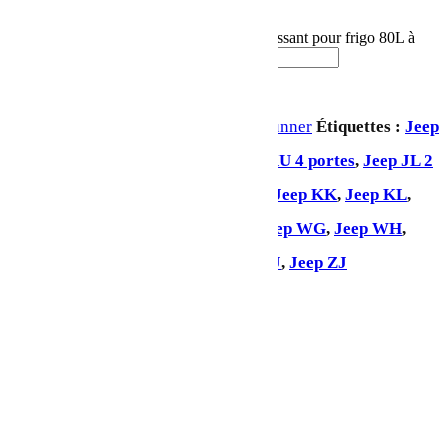
En stock
quantité de Plateau coulissant/plateau coulissant pour frigo 80L à
90L - de Front Runner
Ajouter au panier
UGS :
FSLI001
Catégorie :
Front Runner
Étiquettes :
Jeep
Gladiator
,
Jeep JK 2 portes
,
Jeep JKU 4 portes
,
Jeep JL 2
portes
,
Jeep JLU 4 portes
,
Jeep KJ
,
Jeep KK
,
Jeep KL
,
Jeep LJ
,
Jeep Renegade
,
Jeep TJ
,
Jeep WG
,
Jeep WH
,
Jeep WJ
,
Jeep WK
,
Jeep XJ
,
Jeep YJ
,
Jeep ZJ
Partager: