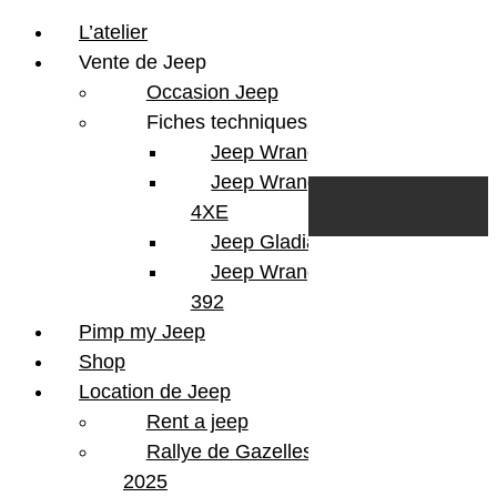
L’atelier
Vente de Jeep
Occasion Jeep
Fiches techniques
Jeep Wrangler JL
Skip to content
Search
Jeep Wrangler
0
Cart
4XE
Login/Register
Jeep Gladiator
Jeep Wrangler V8
392
Pimp my Jeep
Shop
Location de Jeep
Rent a jeep
Rallye de Gazelles
2025