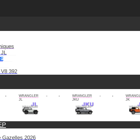
niques
 JL
XE
 V8 392
WRANGLER
WRANGLER
WRANG
JL
JKU
JK
EP
de Gazelles 2026