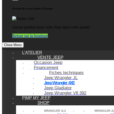
Articles de votre panier (0 items)
Aucun produit pour votre Jeep dans votre panier
Retour sur la boutique
Close Menu
L’ATELIER
VENTE JEEP
Occasion Jeep
Financement
Fiches techniques
Jeep Wrangler JL
Jeep Wrangler 4XE
Jeep Gladiator
Jeep Wrangler V8 392
PIMP MY JEEP
SHOP
WRANGLER JLU
WRANGLER J