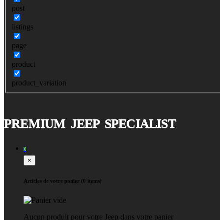
post
listings
page
product
product_variation
PREMIUM JEEP SPECIALIST
0
×
Articles de votre panier (0 items)
Aucun produit pour votre Jeep dans votre panier