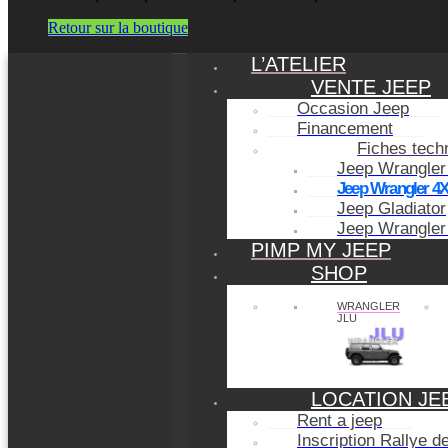
Retour sur la boutique
L’ATELIER
VENTE JEEP
Occasion Jeep
Financement
Fiches tech
Jeep Wrangler
Jeep Wrangler 4
Jeep Gladiator
Jeep Wrangler
PIMP MY JEEP
SHOP
WRANGLER
JLU
LOCATION JE
Rent a jeep
Inscription Rallye 