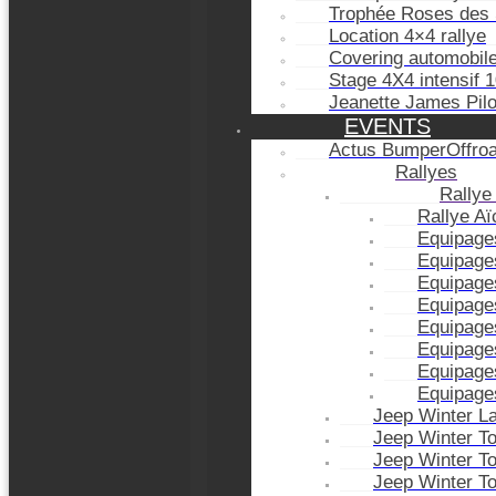
Trophée Roses des 
Location 4×4 rallye
Covering automobil
Stage 4X4 intensif 
Jeanette James Pil
EVENTS
Actus BumperOffro
Rallyes
Rallye
Rallye A
Equipage
Equipage
Equipage
Equipage
Equipage
Equipage
Equipage
Equipage
Jeep Winter L
Jeep Winter T
Jeep Winter T
Jeep Winter T