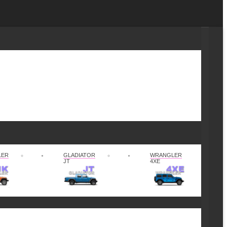
LER
GLADIATOR
WRANGLER
JT
4XE