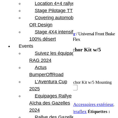
Location 4×4 rallye
Stage Pilotage TT
Covering automobile –
OR Design
Stage 4X4 intensif
Accueil
/
Accessoires
/
Accessoires extérieur
/ Universal Front Brake
100% désert
Line Anchor Kit w/5 Mounting Holes TeraFlex
Events
Universal Front Brake Line Anchor Kit w/5
Suivez les équipages
Mounting Holes TeraFlex
RAG 2024
44.79
€
Actus
BumperOffRoad
En stock
L’Aventura Cup
quantité de Universal Front Brake Line Anchor Kit w/5 Mounting
Holes TeraFlex
2025
Equipages Rallye
Ajouter au panier
Aïcha des Gazelles
UGS :
TERA 1101356
Catégories :
Accessoires extérieur
,
2024
Freinage performance
,
Performance
,
Teraflex
Étiquettes :
Rallye des Gazelles