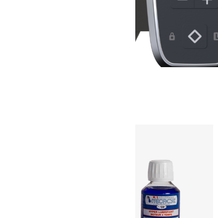
PedalBox Pro Jeep Wrangler JK JKU
289.00
€
Ajouter au panier