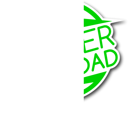
BumperOffroad