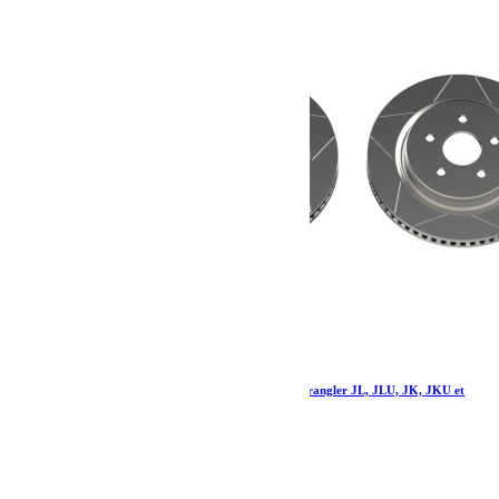
Kit de freins avant Teraflex Delta pour Jeep Wrangler JL, JLU, JK, JKU et
Gladiator JT
1 787.77
€
Ajouter au panier