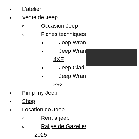
L’atelier
Vente de Jeep
Occasion Jeep
Fiches techniques
Jeep Wrangler JL
Skip to content
Search
Jeep Wrangler
0
Cart
4XE
Login/Register
Jeep Gladiator
Jeep Wrangler V8
392
Pimp my Jeep
Shop
Location de Jeep
Rent a jeep
Rallye de Gazelles
2025