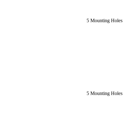
Request car price
Universal Front Brake Line Anchor Kit w/5 Mounting Holes
TeraFlex
Name
Email
Phone
Request
Schedule a Test Drive
Universal Front Brake Line Anchor Kit w/5 Mounting Holes
TeraFlex
Name
Email
Phone