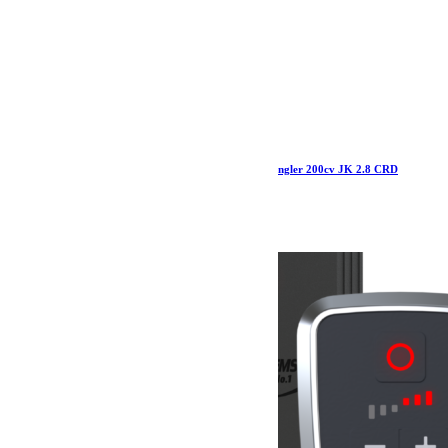
Samco Kit Durites silicone renforcées Jeep Wrangler 200cv JK 2.8 CRD
299.00
€
Ajouter au panier