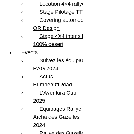
Location 4×4 rallye
Stage Pilotage TT
Covering automobile –
OR Design
Stage 4X4 intensif
100% désert
Events
Suivez les équipages
RAG 2024
Actus
BumperOffRoad
L’Aventura Cup
2025
Equipages Rallye
Aïcha des Gazelles
2024
Rallye des Gazelles