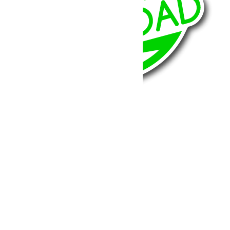
BumperOffroad
46, Chemin de la Petite Bastide
13770 – Venelles
(Aix en Provence)
Email:
contact@bumperoffroad.com
Tel:
+33 (0)4 42 54 26 75
Compte
Mon Compte