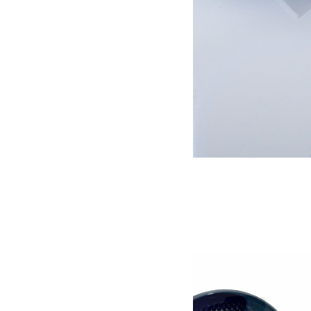
Pas en stock
Support manille attelage US
69.00
€
Lire la suite