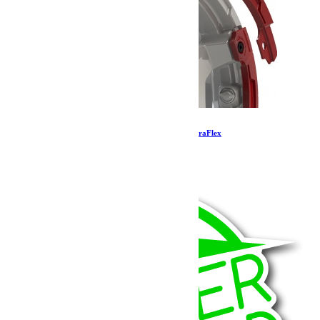
Kit de protection Nomad Split Rash – Rouge TeraFlex
57.39
€
Ajouter au panier