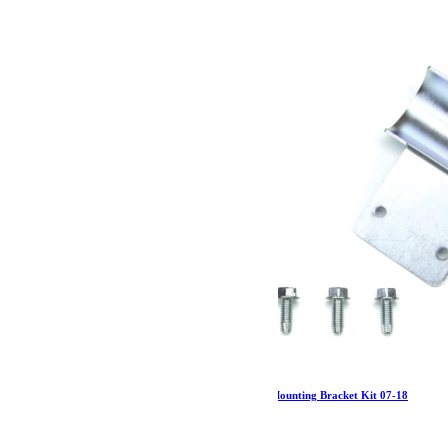
Jeep JK/JKU Front Shock Remote Reservoir Mounting Bracket Kit 07-18
Wrangler JK/JKU TeraFlex
36.39
€
Ajouter au panier