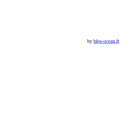
Détails de mon compte
Déconnexion
Mes commandes
Panier Shop Bumper
Premium Jeep Specialist - BumperOffroad by
bleu-ocean.fr
Rechercher:
Request car price
Sangle Outback 11 Tonnes 9mètres 80mm
Name
Email
Phone