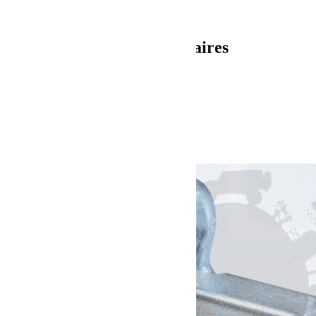
– Largeur 80 mm
– Résistance 11 Tonnes
Informations complémentaires
Poids
3.20 kg
Dimensions
12 × 15 × 30 cm
Produits similaires