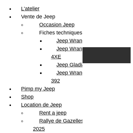
L’atelier
Vente de Jeep
Occasion Jeep
Fiches techniques
Jeep Wrangler JL
Skip to content
Search
Jeep Wrangler
0
Cart
4XE
Login/Register
Jeep Gladiator
Jeep Wrangler V8
392
Pimp my Jeep
Shop
Location de Jeep
Rent a jeep
Rallye de Gazelles
2025