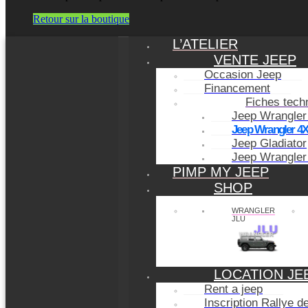
Retour sur la boutique
L’ATELIER
VENTE JEEP
Occasion Jeep
Financement
Fiches tech
Jeep Wrangler
Jeep Wrangler 4
Jeep Gladiator
Jeep Wrangler
PIMP MY JEEP
SHOP
WRANGLER
JLU
LOCATION JE
Rent a jeep
Inscription Rallye 