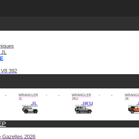
niques
 JL
XE
 V8 392
WRANGLER
WRANGLER
WRANG
JL
JKU
JK
EP
de Gazelles 2026