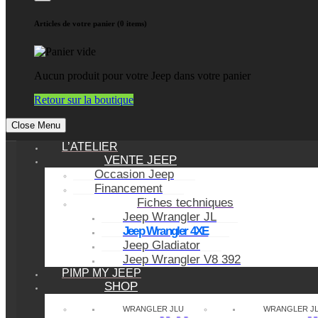
Articles de votre panier (0 items)
Aucun produit pour votre Jeep dans votre panier
Retour sur la boutique
Close Menu
L’ATELIER
VENTE JEEP
Occasion Jeep
Financement
Fiches techniques
Jeep Wrangler JL
Jeep Wrangler 4XE
Jeep Gladiator
Jeep Wrangler V8 392
PIMP MY JEEP
SHOP
WRANGLER JLU
WRANGLER J