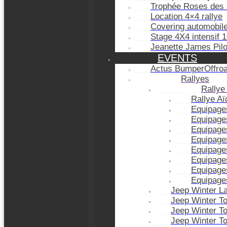
Trophée Roses des 
Location 4×4 rallye
Covering automobil
Stage 4X4 intensif 
Jeanette James Pil
EVENTS
Actus BumperOffro
Rallyes
Rallye
Rallye A
Equipage
Equipage
Equipage
Equipage
Equipage
Equipage
Equipage
Equipage
Jeep Winter L
Jeep Winter T
Jeep Winter T
Jeep Winter T