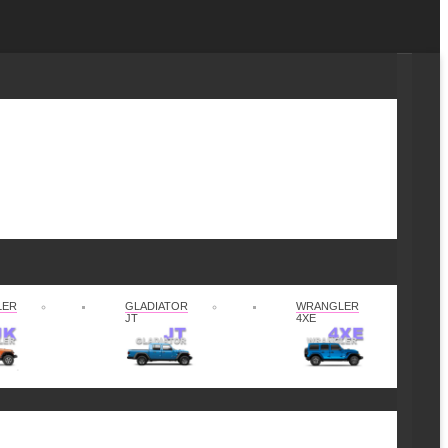
LER
GLADIATOR
WRANGLER
JT
4XE