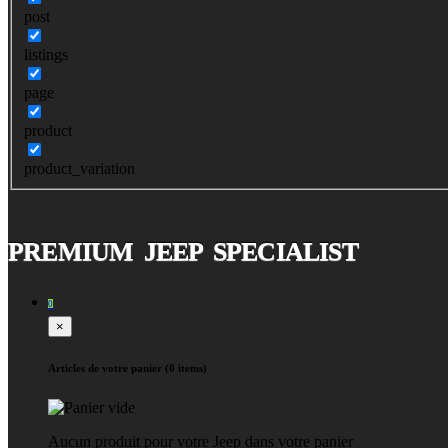
post
listings
page
product
product_variation
PREMIUM JEEP SPECIALIST
0
×
Articles de votre panier (0 items)
Aucun produit pour votre Jeep dans votre panier