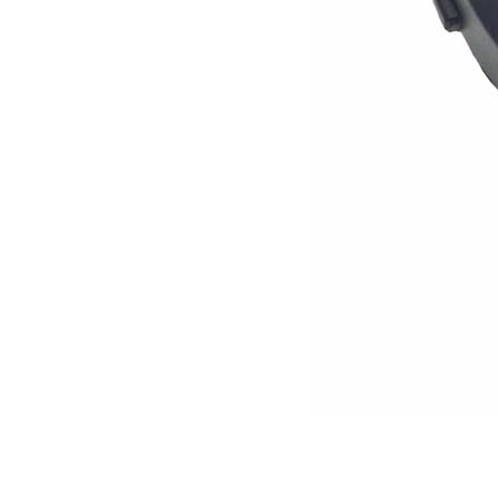
longues portées XLed XXX