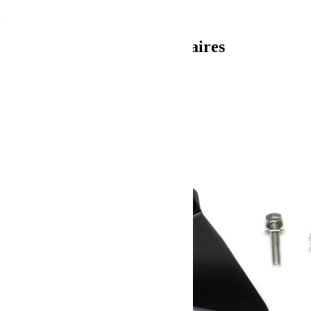
– Largeur 50 mm
– Résistance 7,5 Tonnes
Informations complémentaires
Poids
0.7 kg
Dimensions
10 × 20 × 21 cm
Produits similaires