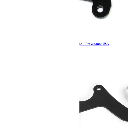
Support d’antenne de CB – JK – Teraflex Europe – Provenance USA
44.79
€
Ajouter au panier