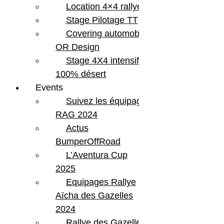
Location 4×4 rallye
Stage Pilotage TT
Covering automobile –
OR Design
Stage 4X4 intensif
100% désert
Events
Suivez les équipages
RAG 2024
Actus
BumperOffRoad
L’Aventura Cup
2025
Equipages Rallye
Aïcha des Gazelles
2024
Rallye des Gazelles