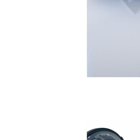
Pas en stock
Support manille attelage US
69.00
€
Lire la suite