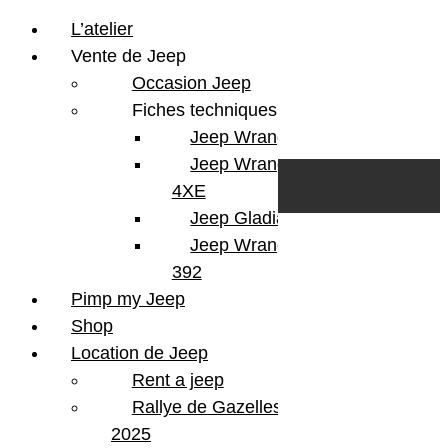
L’atelier
Vente de Jeep
Occasion Jeep
Fiches techniques
Jeep Wrangler JL
Skip to content
Search
Jeep Wrangler
0
Cart
4XE
Login/Register
Jeep Gladiator
Jeep Wrangler V8
392
Pimp my Jeep
Shop
Location de Jeep
Rent a jeep
Rallye de Gazelles
2025