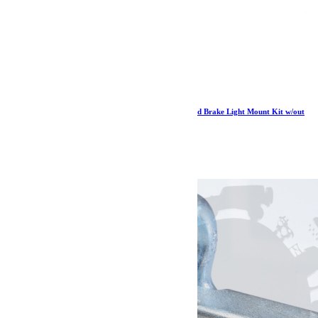
Jeep JK/JKU 8-Lug Alpha License Plate and 3rd Brake Light Mount Kit w/out
Lug Nuts 07-18 Wrangler JK/JKU TeraFlex
46.19
€
Ajouter au panier