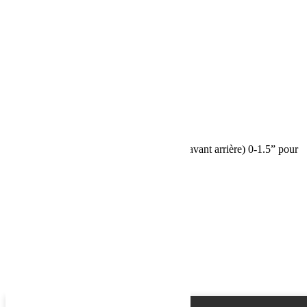
Jeep Wrangler JL 2 portes essence
Name
Email
Phone
Request
Schedule a Test Drive
Amortisseurs Falcon SP 2 3.1 Piggyback (avant arrière) 0-1.5” pour
Jeep Wrangler JL 2 portes essence
Name
Email
Phone
Best time
Request