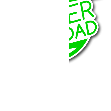
BumperOffroad
46, Chemin de la Petite Bastide
13770 – Venelles
(Aix en Provence)
Email:
contact@bumperoffroad.com