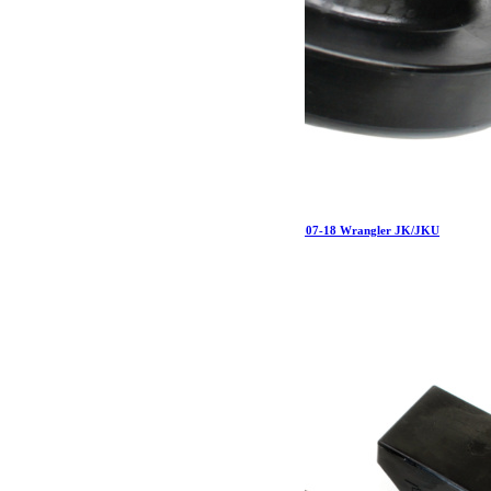
Jeep JK/JKU 1 Inch Front Spring Spacer Each 07-18 Wrangler JK/JKU
TeraFlex
32.19
€
Ajouter au panier