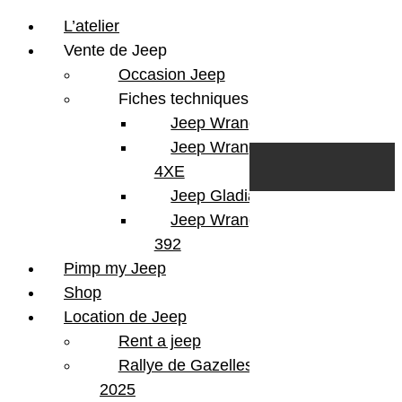
L’atelier
Vente de Jeep
Occasion Jeep
Fiches techniques
Jeep Wrangler JL
Skip to content
Search
Jeep Wrangler
0
Cart
4XE
Login/Register
Jeep Gladiator
Jeep Wrangler V8
392
Pimp my Jeep
Shop
Location de Jeep
Rent a jeep
Rallye de Gazelles
2025