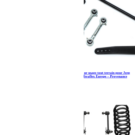
Barre stabilisatrice avant forgée uniquement pour usage tout terrain pour Jeep
Wrangler JK et JKU réhaussées de +0″ à 6″ – Teraflex Europe – Provenance
USA
758.73
€
Ajouter au panier