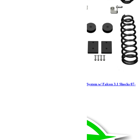
Jeep JK 2 Door 1.5 Inch Sport ST1 Suspension System w/ Falcon 3.1 Shocks 07-
18 Wrangler JK TeraFlex
2 857.19
€
Ajouter au panier