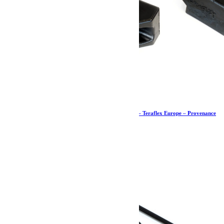
Butées de pont de 7cm inférieures arrière – JK – Teraflex Europe – Provenance
USA
78.39
€
Ajouter au panier