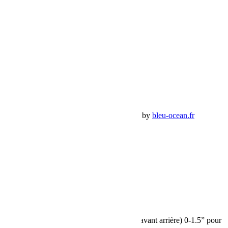
Tel:
+33 (0)4 42 54 26 75
Compte
Mon Compte
Détails de mon compte
Déconnexion
Mes commandes
Panier Shop Bumper
Premium Jeep Specialist - BumperOffroad by
bleu-ocean.fr
Rechercher:
Request car price
Amortisseurs Falcon SP 2 3.1 Piggyback (avant arrière) 0-1.5” pour