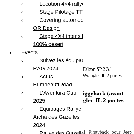
Location 4×4 rallye
Stage Pilotage TT
Covering automobile –
OR Design
Stage 4X4 intensif
100% désert
Events
Suivez les équipages
RAG 2024
Accueil
/
Marques
/
Falcon
/ Amortisseurs Falcon SP 2 3.1
Piggyback (avant arrière) 0-1.5” pour Jeep Wrangler JL 2 portes
Actus
essence
BumperOffRoad
L’Aventura Cup
Amortisseurs Falcon SP 2 3.1 Piggyback (avant
arrière) 0-1.5” pour Jeep Wrangler JL 2 portes
2025
essence
Equipages Rallye
Aïcha des Gazelles
2 111.19
€
2024
Kit de 4 amortisseurs Falcon SP 2 3.1 Piggyback pour Jeep
Rallye des Gazelles