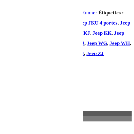
Ajouter au panier
UGS :
RRAC147
Catégorie :
Front Runner
Étiquettes :
Jeep Gladiator
,
Jeep JK 2 portes
,
Jeep JKU 4 portes
,
Jeep
JL 2 portes
,
Jeep JLU 4 portes
,
Jeep KJ
,
Jeep KK
,
Jeep
KL
,
Jeep LJ
,
Jeep Renegade
,
Jeep TJ
,
Jeep WG
,
Jeep WH
,
Jeep WJ
,
Jeep WK
,
Jeep XJ
,
Jeep YJ
,
Jeep ZJ
Partager:
Description
Informations complémentaires
Description