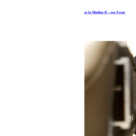
Support universel pour monter des accessoires sur la Slimline II – par Front
Runner
38.31
€
Ajouter au panier