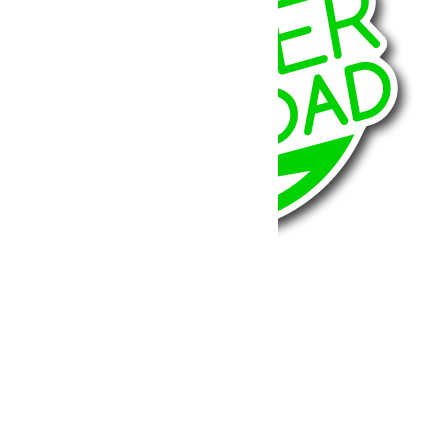
BumperOffroad
46, Chemin de la Petite Bastide
13770 – Venelles
(Aix en Provence)
Email:
contact@bumperoffroad.com
Tel:
+33 (0)4 42 54 26 75