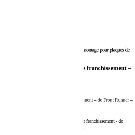
Accueil
/
Marques
/
Front Runner
/ Kit de montage pour plaques de
franchissement – de Front Runner
Kit de montage pour plaques de franchissement –
de Front Runner
180.50
€
Kit de montage pour plaques de franchissement – de Front Runner –
RRAC147
En stock
quantité de Kit de montage pour plaques de franchissement - de
Front Runner