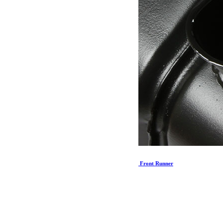
Jerrycan 20L – Finition en acier mat noir – par Front Runner
55.46
€
Ajouter au panier