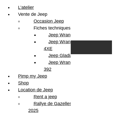
L’atelier
Vente de Jeep
Occasion Jeep
Fiches techniques
Jeep Wrangler JL
Skip to content
Search
Jeep Wrangler
0
Cart
4XE
Login/Register
Jeep Gladiator
Jeep Wrangler V8
392
Pimp my Jeep
Shop
Location de Jeep
Rent a jeep
Rallye de Gazelles
2025