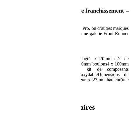
Kit de montage pour plaques de franchissement –
de Front Runner
Attachez 1 ou 2paires de MaxTrax, TRED Pro, ou d’autres marques
populaires de plaques defranchissement à une galerie Front Runner
avec ce kit de montage solidetout-terrain.
Spécification :
Contient:1 x paire de plaques de montage2 x 70mm clés de
montage2 x 115mm clés de montage4 x 60mm boulons4 x 100mm
boulons4 x œillets d’arrimage1 x kit de composants
d’installationMatériaux utilisés:Acier inoxydableDimensions du
produit:305mm longueur x 240mm largeur x 23mm hauteur(une
seule plaque de montage)Poids:4kg
UPC : 6009542248400
Informations complémentaires
Poids
4.2 kg
Dimensions
33 × 37 × 8 cm