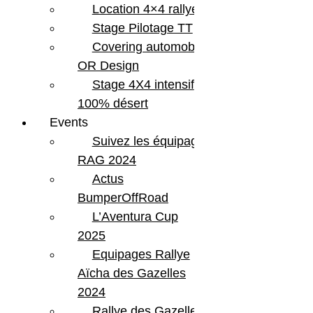
Location 4×4 rallye
Stage Pilotage TT
Covering automobile –
OR Design
Stage 4X4 intensif
100% désert
Events
Suivez les équipages
RAG 2024
Actus
BumperOffRoad
L’Aventura Cup
2025
Equipages Rallye
Aïcha des Gazelles
2024
Rallye des Gazelles