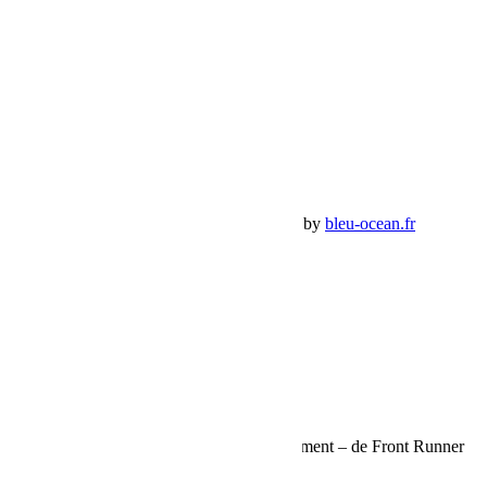
Compte
Mon Compte
Détails de mon compte
Déconnexion
Mes commandes
Panier Shop Bumper
Premium Jeep Specialist - BumperOffroad by
bleu-ocean.fr
Rechercher:
Request car price
Kit de montage pour plaques de franchissement – de Front Runner
Name