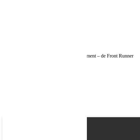
Email
Phone
Request
Schedule a Test Drive
Kit de montage pour plaques de franchissement – de Front Runner
Name
Email
Phone
Best time
Request