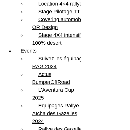
Location 4×4 rallye
Stage Pilotage TT
Covering automobile –
OR Design
Stage 4X4 intensif
100% désert
Events
Suivez les équipages
RAG 2024
Actus
BumperOffRoad
L’Aventura Cup
2025
Equipages Rallye
Aïcha des Gazelles
2024
Rallye des Gazelles