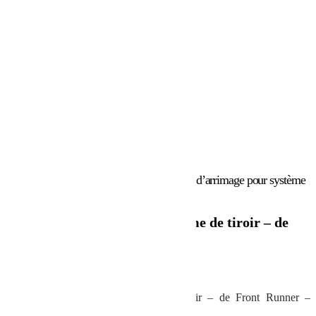
Accueil
/
Marques
/
Front Runner
/ Œillets d’arrimage pour système
de tiroir – de Front Runner
Œillets d’arrimage pour système de tiroir – de
Front Runner
16.12
€
Œillets d’arrimage pour système de tiroir – de Front Runner –
SSCA047 En stock chez BumperOffroad