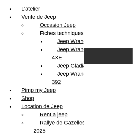
L’atelier
Vente de Jeep
Occasion Jeep
Fiches techniques
Jeep Wrangler JL
Skip to content
Search
Jeep Wrangler
0
Cart
4XE
Login/Register
Jeep Gladiator
Jeep Wrangler V8
392
Pimp my Jeep
Shop
Location de Jeep
Rent a jeep
Rallye de Gazelles
2025