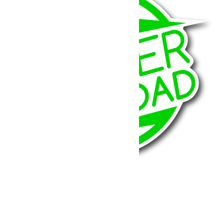
BumperOffroad
46, Chemin de la Petite Bastide