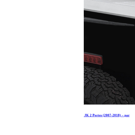
Kit de galerie extrême pour une Jeep Wrangler JK 2 Portes (2007-2018) – par
Front Runner
1 763.70
€
Ajouter au panier