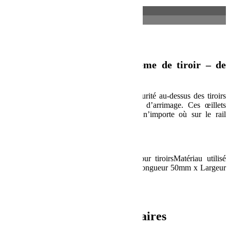
Description
Informations complémentaires
Description
Œillets d’arrimage pour système de tiroir – de
Front Runner
Transportez de l’équipement en toute sécurité au-dessus des tiroirs
Front Runner qui sont équipés de rails d’arrimage. Ces œillets
d’arrimage pratiques peuvent être fixés n’importe où sur le rail
d’arrimage.
Spécification :
Composé de :2 x œillets d’arrimage pour tiroirsMatériau utilisé
:Acier galvaniséDimensions du produit :Longueur 50mm x Largeur
20mm x Hauteur 50mmPoids :0,1kg
UPC : 6009542224596
Informations complémentaires