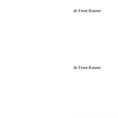
Request car price
Œillets d’arrimage pour système de tiroir – de Front Runner
Name
Email
Phone
Request
Schedule a Test Drive
Œillets d’arrimage pour système de tiroir – de Front Runner
Name
Email
Phone
Best time
Request