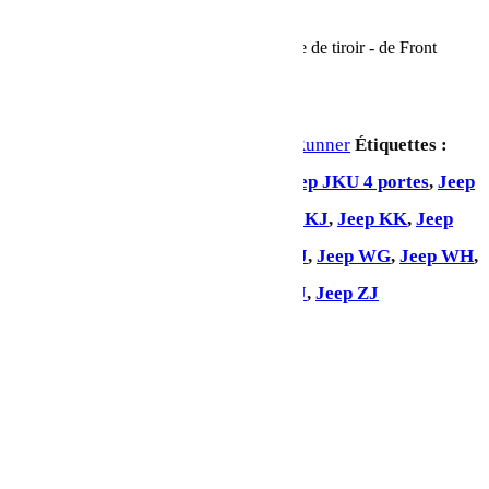
En stock
quantité de Œillets d'arrimage pour système de tiroir - de Front
Runner
Ajouter au panier
UGS :
SSCA047
Catégorie :
Front Runner
Étiquettes :
Jeep Gladiator
,
Jeep JK 2 portes
,
Jeep JKU 4 portes
,
Jeep
JL 2 portes
,
Jeep JLU 4 portes
,
Jeep KJ
,
Jeep KK
,
Jeep
KL
,
Jeep LJ
,
Jeep Renegade
,
Jeep TJ
,
Jeep WG
,
Jeep WH
,
Jeep WJ
,
Jeep WK
,
Jeep XJ
,
Jeep YJ
,
Jeep ZJ
Partager: