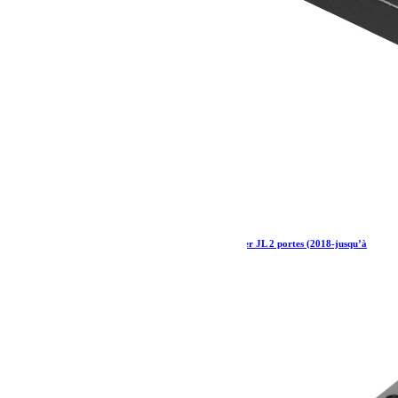
Kit de galerie Slimline II 1/2 pour Jeep Wrangler JL 2 portes (2018-jusqu’à
présent) – par Front Runner
1 037.65
€
Ajouter au panier