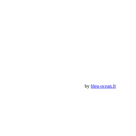
13770 – Venelles
(Aix en Provence)
Email:
contact@bumperoffroad.com
Tel:
+33 (0)4 42 54 26 75
Compte
Mon Compte
Détails de mon compte
Déconnexion
Mes commandes
Panier Shop Bumper
Premium Jeep Specialist - BumperOffroad by
bleu-ocean.fr
Rechercher: