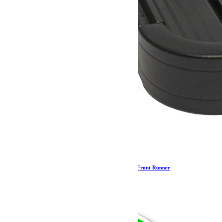
Anneaux d’arrimage noirs / Écrous à œil – par Front Runner
14.11
€
Ajouter au panier