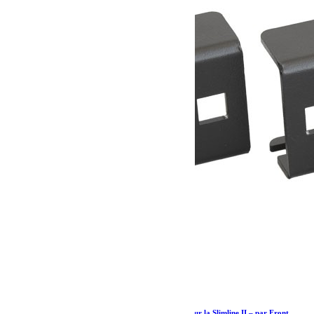
Support universel pour monter des accessoires sur la Slimline II – par Front